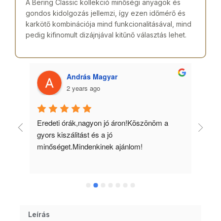
A Bering Classic kollekció minőségi anyagok és
gondos kidolgozás jellemzi, így ezen időmérő és
karkötő kombinációja mind funkcionalitásával, mind
pedig kifinomult dizájnjával kitűnő választás lehet.
András Magyar
2 years ago
 
Eredeti órák,nagyon jó áron!Köszönöm a 
Min
gyors kiszálitást és a jó 
kös
minőséget.Mindenkinek ajánlom!
Leírás