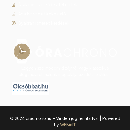
Általános szerződési feltételek
Adatkezelési tájékoztató
Gyakran ismételt kérdések
Legyen szó modern dizájnról vagy klasszikus
eleganciáról, nálunk megtalálja az időtálló stílust.
© 2024 orachrono.hu – Minden jog fenntartva. | Powered
by
WEBinIT