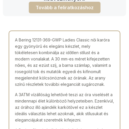
Tovább a feliratkozáshoz
A Bering 12131-369-GWP Ladies Classic női karóra
egy gyönyörű és elegáns készlet, mely
tökéletesen kombinálja az időtlen stílust és a
modern vonalakat. A 30 mm-es méret kifejezetten
nőies, és az ezüst szíj, a barna számlap, valamint a
rosegold tok és mutatók egyedi és kifinomult
megjelenést kölcsönöznek az órának. Az arany
színű részletek további eleganciát sugároznak.
A 3ATM vízállóság lehetővé teszi az óra viselését a
mindennapi élet különböző helyzeteiben. Ezenkívül,
az órához illő ajándék karkötővel ez a készlet
ideális választás lehet azoknak, akik stílusukat és
eleganciájukat szeretnék kifejezni.