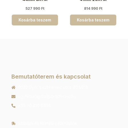
527 990
Ft
814 990
Ft
Kosárba teszem
Kosárba teszem
Bemutatóterem és kapcsolat
9022 Győr, Liszt Ferenc utca 40 1/213
ugyfelszolgalat@orachrono.hu
+36 70 410 6466
Szállítás és fizetési információk