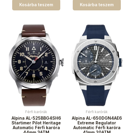
Kosárba teszem
Kosárba teszem
Férfi karórák
Férfi karórák
Alpina AL-525BBG4SH6
Alpina AL-650DGN4AE6
Startimer Pilot Heritage
Extreme Regulator
Automatic Férfi karóra
Automatic Férfi karóra
44mm 3ATM
41mm 20ATM