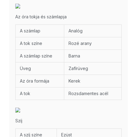
Az óra tokja és számlapja
A számlap
Analóg
A tok színe
Rozé arany
A számlap színe
Barna
Üveg
Zafírüveg
Az óra formája
Kerek
A tok
Rozsdamentes acél
Szíj
A szíj színe
Ezüst