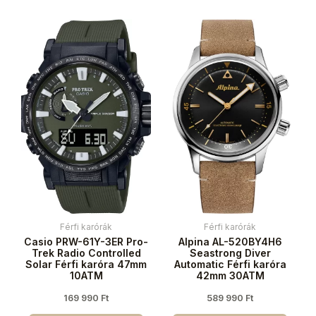
Férfi karórák
Férfi karórák
Casio PRW-61Y-3ER Pro-
Alpina AL-520BY4H6
Trek Radio Controlled
Seastrong Diver
Solar Férfi karóra 47mm
Automatic Férfi karóra
10ATM
42mm 30ATM
169 990
Ft
589 990
Ft