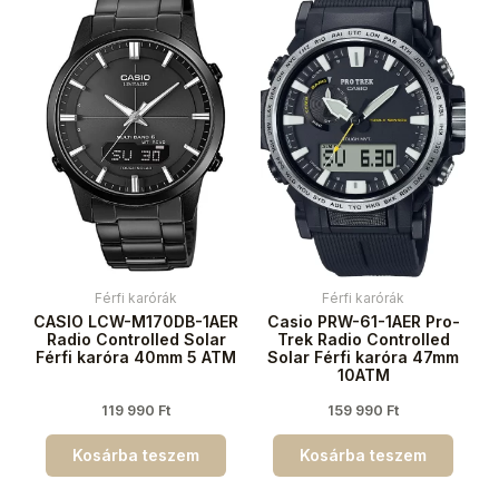
Férfi karórák
Férfi karórák
CASIO LCW-M170DB-1AER
Casio PRW-61-1AER Pro-
Radio Controlled Solar
Trek Radio Controlled
Férfi karóra 40mm 5 ATM
Solar Férfi karóra 47mm
10ATM
119 990
Ft
159 990
Ft
Kosárba teszem
Kosárba teszem