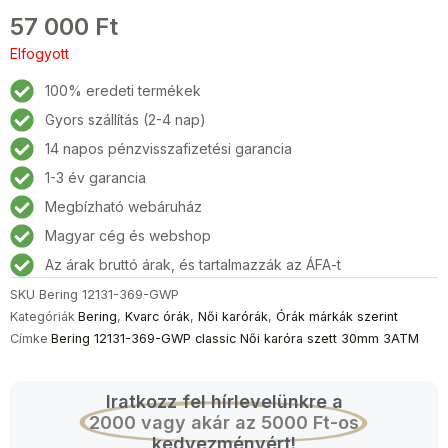
57 000
Ft
Elfogyott
100% eredeti termékek
Gyors szállítás (2-4 nap)
14 napos pénzvisszafizetési garancia
1-3 év garancia
Megbízható webáruház
Magyar cég és webshop
Az árak bruttó árak, és tartalmazzák az ÁFA-t
SKU
Bering 12131-369-GWP
Kategóriák
Bering
,
Kvarc órák
,
Női karórák
,
Órák márkák szerint
Címke
Bering 12131-369-GWP classic Női karóra szett 30mm 3ATM
Iratkozz fel hírlevelünkre a
2000 vagy akár az 5000 Ft-os
kedvezményért!