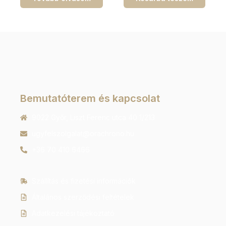
Bemutatóterem és kapcsolat
9022 Győr, Liszt Ferenc utca 40 1/213
ugyfelszolgalat@orachrono.hu
+36 70 410 6466
Szállítás és fizetési információk
Általános szerződési feltételek
Adatkezelési tájékoztató