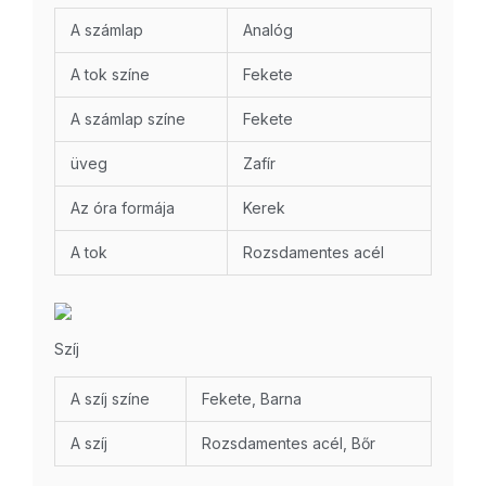
A számlap
Analóg
A tok színe
Fekete
A számlap színe
Fekete
üveg
Zafír
Az óra formája
Kerek
A tok
Rozsdamentes acél
Szíj
A szíj színe
Fekete, Barna
A szíj
Rozsdamentes acél, Bőr