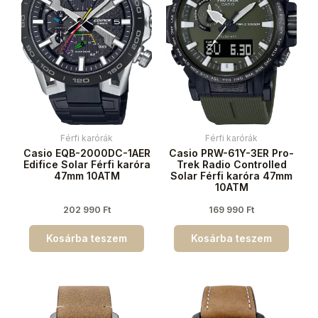
Férfi karórák
Férfi karórák
Casio EQB-2000DC-1AER
Casio PRW-61Y-3ER Pro-
Edifice Solar Férfi karóra
Trek Radio Controlled
47mm 10ATM
Solar Férfi karóra 47mm
10ATM
202 990
Ft
169 990
Ft
Kosárba teszem
Kosárba teszem