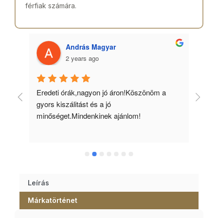
férfiak számára.
András Magyar
2 years ago
 
Eredeti órák,nagyon jó áron!Köszönöm a 
Min
gyors kiszálitást és a jó 
kös
minőséget.Mindenkinek ajánlom!
Leírás
Márkatörténet