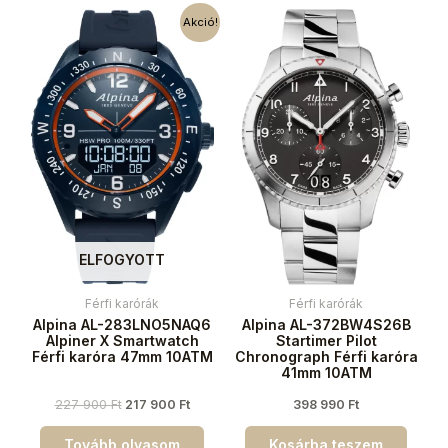
Akció!
ELFOGYOTT
Férfi karórák
Férfi karórák
Alpina AL-283LNO5NAQ6
Alpina AL-372BW4S26B
Alpiner X Smartwatch
Startimer Pilot
Férfi karóra 47mm 10ATM
Chronograph Férfi karóra
41mm 10ATM
227 900
Ft
217 900
Ft
398 990
Ft
Tovább olvasom
Kosárba teszem