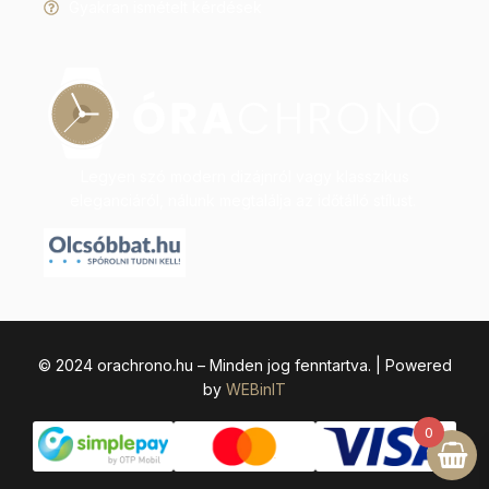
Gyakran ismételt kérdések
Legyen szó modern dizájnról vagy klasszikus
eleganciáról, nálunk megtalálja az időtálló stílust.
© 2024 orachrono.hu – Minden jog fenntartva. | Powered
by
WEBinIT
0