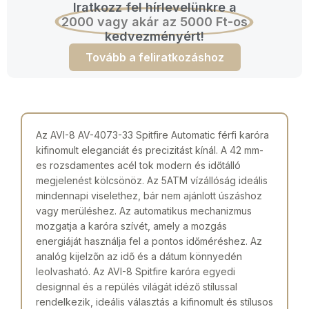
Iratkozz fel hírlevelünkre a
2000 vagy akár az 5000 Ft-os
kedvezményért!
Tovább a feliratkozáshoz
Az AVI-8 AV-4073-33 Spitfire Automatic férfi karóra
kifinomult eleganciát és precizitást kínál. A 42 mm-
es rozsdamentes acél tok modern és időtálló
megjelenést kölcsönöz. Az 5ATM vízállóság ideális
mindennapi viselethez, bár nem ajánlott úszáshoz
vagy merüléshez. Az automatikus mechanizmus
mozgatja a karóra szívét, amely a mozgás
energiáját használja fel a pontos időméréshez. Az
analóg kijelzőn az idő és a dátum könnyedén
leolvasható. Az AVI-8 Spitfire karóra egyedi
designnal és a repülés világát idéző stílussal
rendelkezik, ideális választás a kifinomult és stílusos