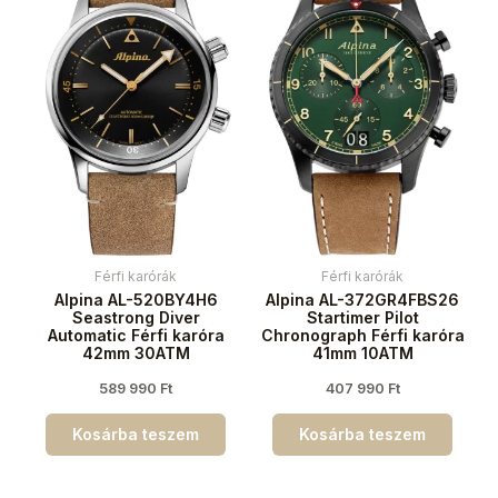
Férfi karórák
Férfi karórák
Alpina AL-520BY4H6
Alpina AL-372GR4FBS26
Seastrong Diver
Startimer Pilot
Automatic Férfi karóra
Chronograph Férfi karóra
42mm 30ATM
41mm 10ATM
589 990
Ft
407 990
Ft
Kosárba teszem
Kosárba teszem