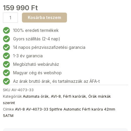
159 990
Ft
AVI-
Kosárba teszem
8
AV-
100% eredeti termékek
4073-
Gyors szállítás (2-4 nap)
33
14 napos pénzvisszafizetési garancia
Spitfire
Automatic
1-3 év garancia
Férfi
Megbízható webáruház
karóra
Magyar cég és webshop
42mm
5ATM
Az árak bruttó árak, és tartalmazzák az ÁFA-t
mennyiség
SKU
AV-4073-33
Kategóriák
Automata órák
,
AVI-8
,
Férfi karórák
,
Órák márkák
szerint
Címke
AVI-8 AV-4073-33 Spitfire Automatic Férfi karóra 42mm
5ATM