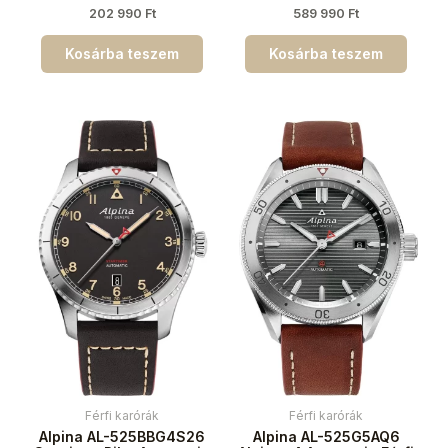
202 990
Ft
589 990
Ft
Kosárba teszem
Kosárba teszem
Férfi karórák
Férfi karórák
Alpina AL-525BBG4S26
Alpina AL-525G5AQ6