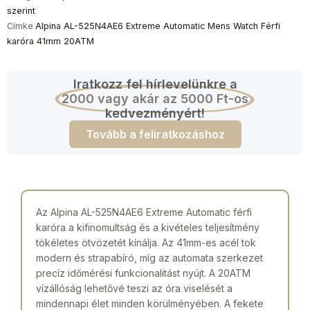
szerint
Címke
Alpina AL-525N4AE6 Extreme Automatic Mens Watch Férfi
karóra 41mm 20ATM
Iratkozz fel hírlevelünkre a
2000 vagy akár az 5000 Ft-os
kedvezményért!
Tovább a feliratkozáshoz
Az Alpina AL-525N4AE6 Extreme Automatic férfi
karóra a kifinomultság és a kivételes teljesítmény
tökéletes ötvözetét kínálja. Az 41mm-es acél tok
modern és strapabíró, míg az automata szerkezet
precíz időmérési funkcionalitást nyújt. A 20ATM
vízállóság lehetővé teszi az óra viselését a
mindennapi élet minden körülményében. A fekete