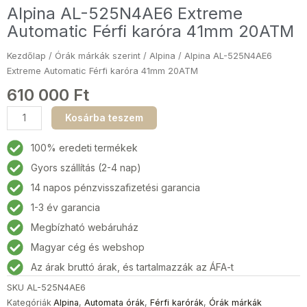
Alpina AL-525N4AE6 Extreme
Automatic Férfi karóra 41mm 20ATM
Kezdőlap
/
Órák márkák szerint
/
Alpina
/ Alpina AL-525N4AE6
Extreme Automatic Férfi karóra 41mm 20ATM
610 000
Ft
Alpina
Kosárba teszem
AL-
525N4AE6
100% eredeti termékek
Extreme
Gyors szállítás (2-4 nap)
Automatic
14 napos pénzvisszafizetési garancia
Férfi
karóra
1-3 év garancia
41mm
Megbízható webáruház
20ATM
Magyar cég és webshop
mennyiség
Az árak bruttó árak, és tartalmazzák az ÁFA-t
SKU
AL-525N4AE6
Kategóriák
Alpina
,
Automata órák
,
Férfi karórák
,
Órák márkák