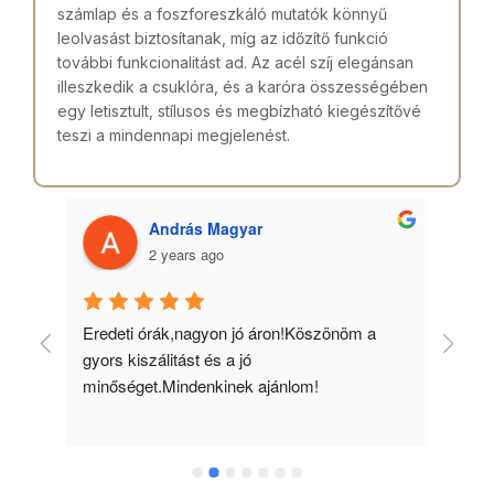
számlap és a foszforeszkáló mutatók könnyű
leolvasást biztosítanak, míg az időzítő funkció
további funkcionalitást ad. Az acél szíj elegánsan
illeszkedik a csuklóra, és a karóra összességében
egy letisztult, stílusos és megbízható kiegészítővé
teszi a mindennapi megjelenést.
András Magyar
2 years ago
 
Eredeti órák,nagyon jó áron!Köszönöm a 
Min
gyors kiszálitást és a jó 
kös
minőséget.Mindenkinek ajánlom!