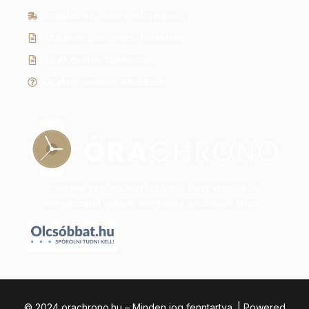
Szállítás és fizetési információk
Általános szerződési feltételek
Adatkezelési tájékoztató
Gyakran ismételt kérdések
Legyen szó modern dizájnról vagy klasszikus
eleganciáról, nálunk megtalálja az időtálló stílust.
© 2024 orachrono.hu – Minden jog fenntartva. | Powered