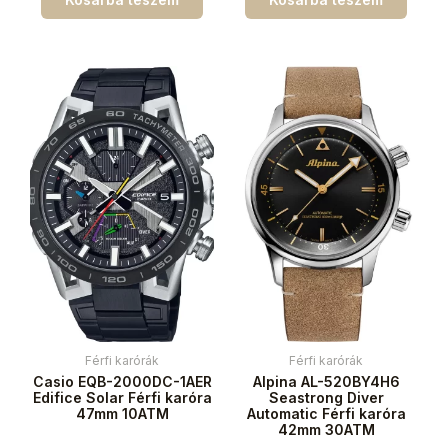
Férfi karórák
Férfi karórák
Casio EQB-2000DC-1AER
Alpina AL-520BY4H6
Edifice Solar Férfi karóra
Seastrong Diver
47mm 10ATM
Automatic Férfi karóra
42mm 30ATM