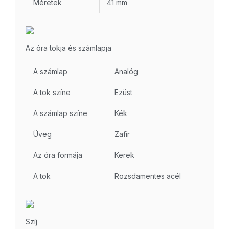
Méretek
41 mm
Az óra tokja és számlapja
A számlap
Analóg
A tok színe
Ezüst
A számlap színe
Kék
Üveg
Zafír
Az óra formája
Kerek
A tok
Rozsdamentes acél
Szíj