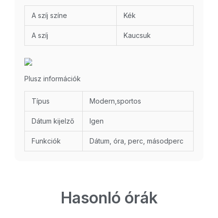
A szíj színe
Kék
A szíj
Kaucsuk
Plusz információk
Típus
Modern,sportos
Dátum kijelző
Igen
Funkciók
Dátum, óra, perc, másodperc
Hasonló órák