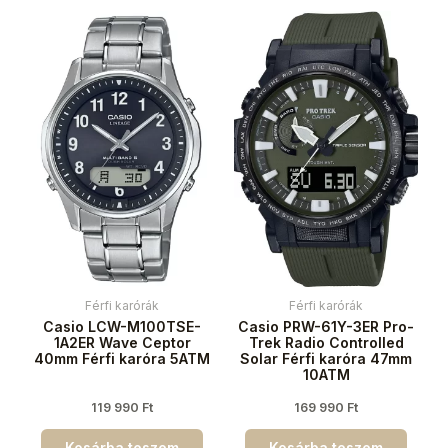
Férfi karórák
Férfi karórák
Casio LCW-M100TSE-
Casio PRW-61Y-3ER Pro-
1A2ER Wave Ceptor
Trek Radio Controlled
40mm Férfi karóra 5ATM
Solar Férfi karóra 47mm
10ATM
119 990
Ft
169 990
Ft
Kosárba teszem
Kosárba teszem