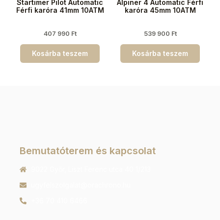
Startimer Pilot Automatic
Alpiner 4 Automatic Férfi
Férfi karóra 41mm 10ATM
karóra 45mm 10ATM
407 990
Ft
539 900
Ft
Kosárba teszem
Kosárba teszem
Bemutatóterem és kapcsolat
9022 Győr, Liszt Ferenc utca 40 1/213
ugyfelszolgalat@orachrono.hu
+36 70 410 6466