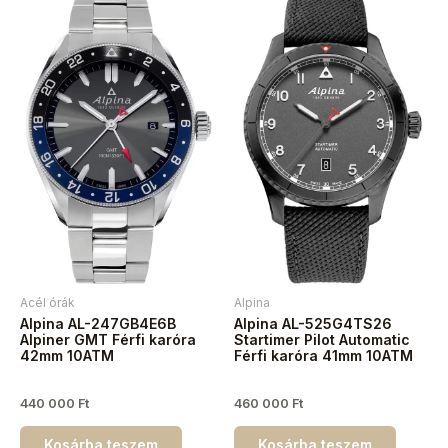
Acél órák
Alpina
Alpina AL-247GB4E6B
Alpina AL-525G4TS26
Alpiner GMT Férfi karóra
Startimer Pilot Automatic
42mm 10ATM
Férfi karóra 41mm 10ATM
440 000
Ft
460 000
Ft
Kosárba teszem
Kosárba teszem