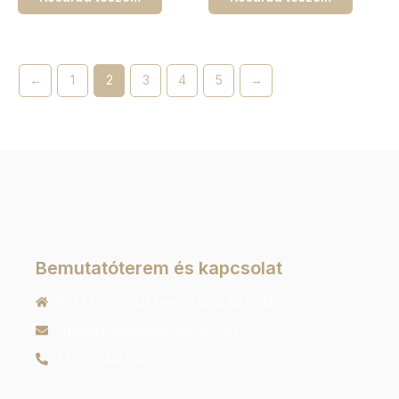
←
1
2
3
4
5
→
Bemutatóterem és kapcsolat
9022 Győr, Liszt Ferenc utca 40 1/213
ugyfelszolgalat@orachrono.hu
+36 70 410 6466