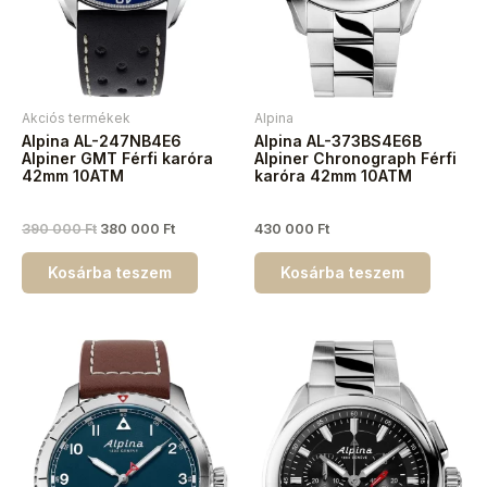
Akciós termékek
Alpina
Alpina AL-247NB4E6
Alpina AL-373BS4E6B
Alpiner GMT Férfi karóra
Alpiner Chronograph Férfi
42mm 10ATM
karóra 42mm 10ATM
390 000
Ft
380 000
Ft
430 000
Ft
Kosárba teszem
Kosárba teszem