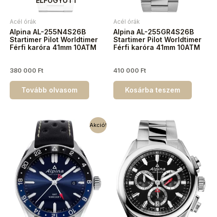
ELFOGYOTT
Acél órák
Acél órák
Alpina AL-255N4S26B
Alpina AL-255GR4S26B
Startimer Pilot Worldtimer
Startimer Pilot Worldtimer
Férfi karóra 41mm 10ATM
Férfi karóra 41mm 10ATM
380 000
Ft
410 000
Ft
Tovább olvasom
Kosárba teszem
Akció!