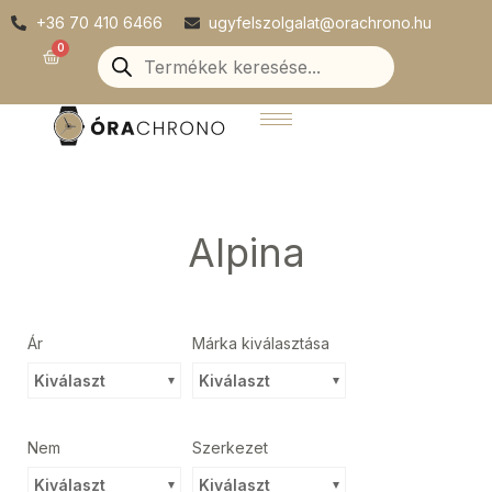
Skip
+36 70 410 6466
ugyfelszolgalat@orachrono.hu
to
Products
0
Kosár
search
content
Alpina
Ár
Márka kiválasztása
Kiválaszt
Kiválaszt
Nem
Szerkezet
Kiválaszt
Kiválaszt