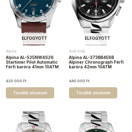
ELFOGYOTT
ELFOGYOTT
Alpina
Acél órák
Alpina AL-525NW4S26
Alpina AL-373BB4E6B
Startimer Pilot Automatic
Alpiner Chronograph Férfi
Férfi karóra 41mm 10ATM
karóra 42mm 10ATM
420 000
Ft
440 000
Ft
Tovább olvasom
Tovább olvasom