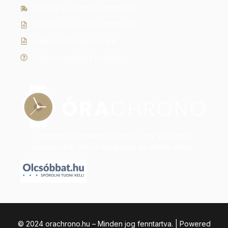
Szállítás és fizetési információk
Általános szerződési feltételek
Adatkezelési tájékoztató
Gyakran ismételt kérdések
Legyen szó modern dizájnról vagy klasszikus
eleganciáról, nálunk megtalálja az időtálló stílust.
© 2024 orachrono.hu – Minden jog fenntartva. | Powered