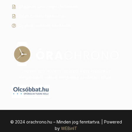
Általános szerződési feltételek
Adatkezelési tájékoztató
Gyakran ismételt kérdések
Legyen szó modern dizájnról vagy klasszikus
eleganciáról, nálunk megtalálja az időtálló stílust.
© 2024 orachrono.hu – Minden jog fenntartva. | Powered
by
WEBinIT