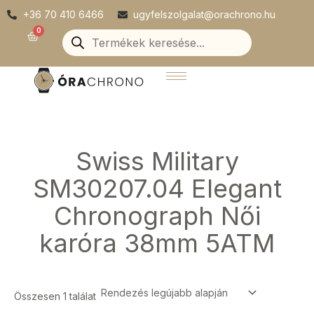
Skip
+36 70 410 6466
ugyfelszolgalat@orachrono.hu
to
Products
0
Kosár
search
content
Swiss Military
SM30207.04 Elegant
Chronograph Női
karóra 38mm 5ATM
Összesen 1 találat