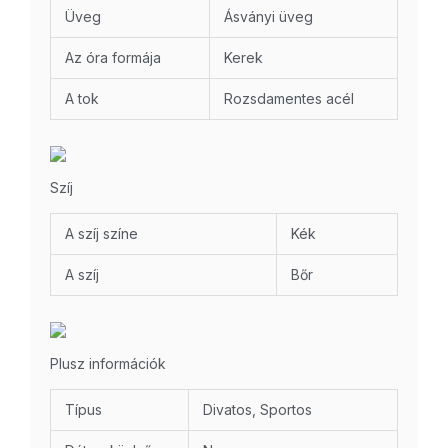
Üveg
Ásványi üveg
Az óra formája
Kerek
A tok
Rozsdamentes acél
Szíj
A szíj színe
Kék
A szíj
Bőr
Plusz információk
Típus
Divatos, Sportos