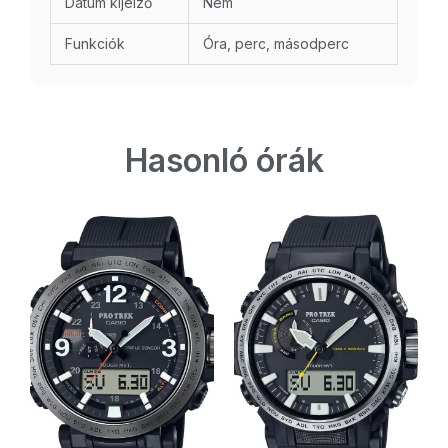
Dátum kijelző
Nem
Funkciók
Óra, perc, másodperc
Hasonló órák