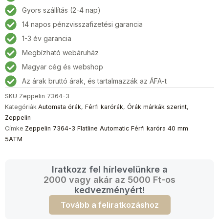
Flatline
Gyors szállítás (2-4 nap)
Automatic
14 napos pénzvisszafizetési garancia
Férfi
karóra
1-3 év garancia
40
Megbízható webáruház
mm
Magyar cég és webshop
5ATM
mennyiség
Az árak bruttó árak, és tartalmazzák az ÁFA-t
SKU
Zeppelin 7364-3
Kategóriák
Automata órák
,
Férfi karórák
,
Órák márkák szerint
,
Zeppelin
Címke
Zeppelin 7364-3 Flatline Automatic Férfi karóra 40 mm
5ATM
Iratkozz fel hírlevelünkre a
2000 vagy akár az 5000 Ft-os
kedvezményért!
Tovább a feliratkozáshoz