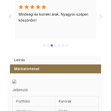
Minőségi és korrekt árak. Nyagyon szépen 
Ked
köszönöm!
tud
Leírás
Márkatörténet
Jellemzői
Portfólió
Karórák