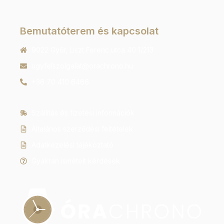
Bemutatóterem és kapcsolat
9022 Győr, Liszt Ferenc utca 40 1/213
ugyfelszolgalat@orachrono.hu
+36 70 410 6466
Szállítás és fizetési információk
Általános szerződési feltételek
Adatkezelési tájékoztató
Gyakran ismételt kérdések