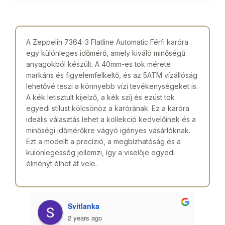
A Zeppelin 7364-3 Flatline Automatic Férfi karóra
egy különleges időmérő, amely kiváló minőségű
anyagokból készült. A 40mm-es tok mérete
markáns és figyelemfelkeltő, és az 5ATM vízállóság
lehetővé teszi a könnyebb vízi tevékenységeket is.
A kék letisztult kijelző, a kék szíj és ezüst tok
egyedi stílust kölcsönöz a karórának. Ez a karóra
ideális választás lehet a kollekció kedvelőinek és a
minőségi időmérőkre vágyó igényes vásárlóknak.
Ezt a modellt a precízió, a megbízhatóság és a
különlegesség jellemzi, így a viselője egyedi
élményt élhet át vele.
Svitlanka
2 years ago