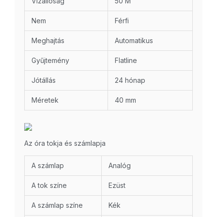
Vízállóság
50 M
Nem
Férfi
Meghajtás
Automatikus
Gyűjtemény
Flatline
Jótállás
24 hónap
Méretek
40 mm
Az óra tokja és számlapja
A számlap
Analóg
A tok színe
Ezüst
A számlap színe
Kék