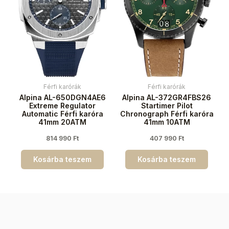
Férfi karórák
Férfi karórák
Alpina AL-650DGN4AE6
Alpina AL-372GR4FBS26
Extreme Regulator
Startimer Pilot
Automatic Férfi karóra
Chronograph Férfi karóra
41mm 20ATM
41mm 10ATM
814 990
Ft
407 990
Ft
Kosárba teszem
Kosárba teszem