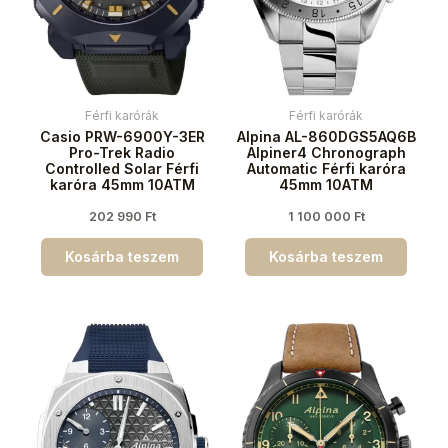
Férfi karórák
Férfi karórák
Casio PRW-6900Y-3ER
Alpina AL-860DGS5AQ6B
Pro-Trek Radio
Alpiner4 Chronograph
Controlled Solar Férfi
Automatic Férfi karóra
karóra 45mm 10ATM
45mm 10ATM
202 990
Ft
1 100 000
Ft
Kosárba teszem
Kosárba teszem