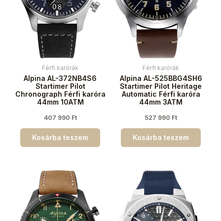
Férfi karórák
Férfi karórák
Alpina AL-372NB4S6
Alpina AL-525BBG4SH6
Startimer Pilot
Startimer Pilot Heritage
Chronograph Férfi karóra
Automatic Férfi karóra
44mm 10ATM
44mm 3ATM
407 990
Ft
527 990
Ft
Kosárba teszem
Kosárba teszem