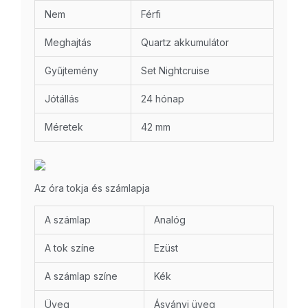
Nem
Férfi
Meghajtás
Quartz akkumulátor
Gyűjtemény
Set Nightcruise
Jótállás
24 hónap
Méretek
42 mm
Az óra tokja és számlapja
A számlap
Analóg
A tok színe
Ezüst
A számlap színe
Kék
Üveg
Ásványi üveg