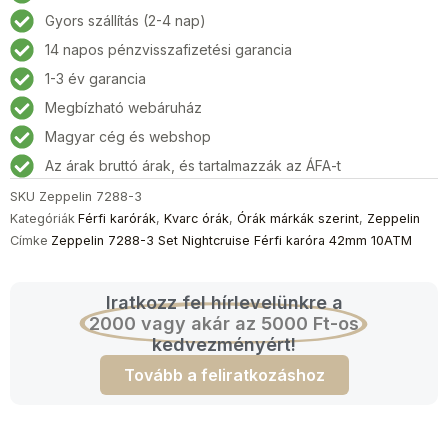
Set
Gyors szállítás (2-4 nap)
Nightcruise
14 napos pénzvisszafizetési garancia
Férfi
karóra
1-3 év garancia
42mm
Megbízható webáruház
10ATM
Magyar cég és webshop
mennyiség
Az árak bruttó árak, és tartalmazzák az ÁFA-t
SKU
Zeppelin 7288-3
Kategóriák
Férfi karórák
,
Kvarc órák
,
Órák márkák szerint
,
Zeppelin
Címke
Zeppelin 7288-3 Set Nightcruise Férfi karóra 42mm 10ATM
Iratkozz fel hírlevelünkre a
2000 vagy akár az 5000 Ft-os
kedvezményért!
Tovább a feliratkozáshoz