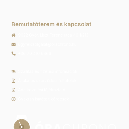
Bemutatóterem és kapcsolat
9022 Győr, Liszt Ferenc utca 40 1/213
ugyfelszolgalat@orachrono.hu
+36 70 410 6466
Szállítás és fizetési információk
Általános szerződési feltételek
Adatkezelési tájékoztató
Gyakran ismételt kérdések