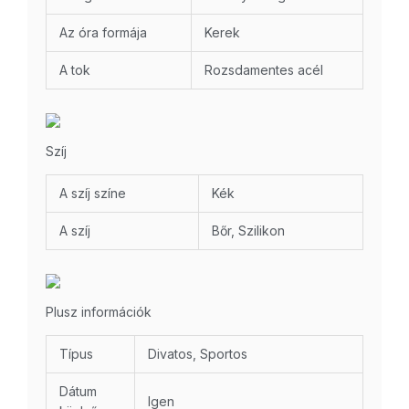
Az óra formája
Kerek
A tok
Rozsdamentes acél
Szíj
A szíj színe
Kék
A szíj
Bőr, Szilikon
Plusz információk
Típus
Divatos, Sportos
Dátum
Igen