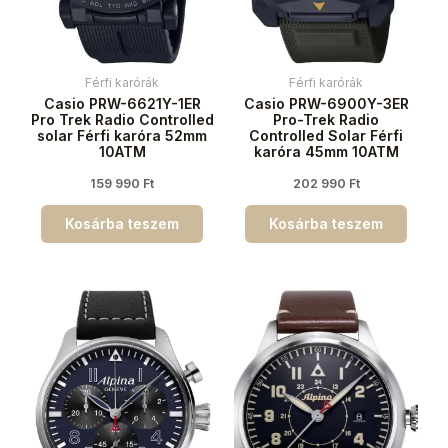
Férfi karórák
Férfi karórák
Casio PRW-6621Y-1ER
Casio PRW-6900Y-3ER
Pro Trek Radio Controlled
Pro-Trek Radio
solar Férfi karóra 52mm
Controlled Solar Férfi
10ATM
karóra 45mm 10ATM
159 990
Ft
202 990
Ft
Kosárba teszem
Kosárba teszem