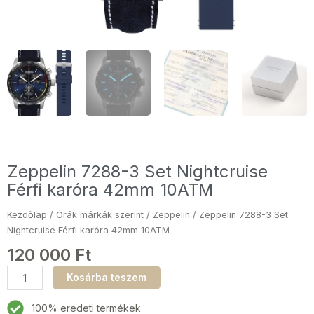
Zeppelin 7288-3 Set Nightcruise
Férfi karóra 42mm 10ATM
Kezdőlap
/
Órák márkák szerint
/
Zeppelin
/ Zeppelin 7288-3 Set
Nightcruise Férfi karóra 42mm 10ATM
120 000
Ft
Zeppelin
Kosárba teszem
7288-
3
100% eredeti termékek