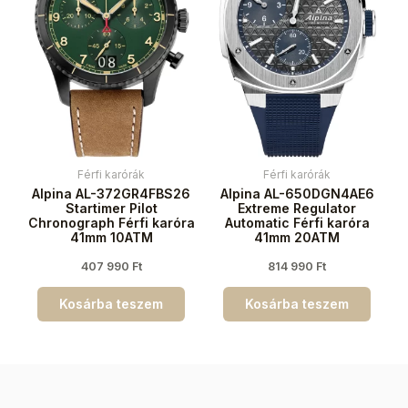
Férfi karórák
Férfi karórák
Alpina AL-372GR4FBS26
Alpina AL-650DGN4AE6
Startimer Pilot
Extreme Regulator
Chronograph Férfi karóra
Automatic Férfi karóra
41mm 10ATM
41mm 20ATM
407 990
Ft
814 990
Ft
Kosárba teszem
Kosárba teszem