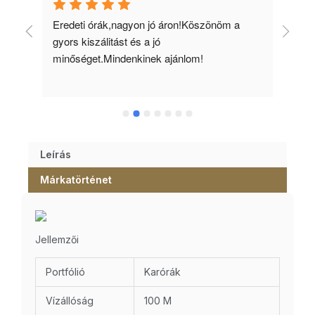
 
Eredeti órák,nagyon jó áron!Köszönöm a 
Min
gyors kiszálitást és a jó 
kös
minőséget.Mindenkinek ajánlom!
Leírás
Márkatörténet
Jellemzői
Portfólió
Karórák
Vízállóság
100 M