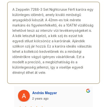
A Zeppelin 7288-3 Set Nightcruise Férfi karóra egy
különleges időmérő, amely kiváló minőségű
anyagokból készült. A 42mm-es tok mérete
markáns és figyelemfelkeltő, és a 10ATM vízállóság
lehetővé teszi az intenzív vízi tevékenységeket is.
A kék letisztult kijelző, a kék szíj és ezüst tok
egyedi stílust kölcsönöz a karórának. Ajándék
szilikon szíj jár hozzá. Ez a karóra ideális választás
lehet a kollekció kedvelőinek és a minőségi
időmérőkre vágyó igényes vásárlóknak. Ezt a
modellt a precízió, a megbízhatóság és a
különlegesség jellemzi, így a viselője egyedi
élményt élhet át vele.
András Magyar
2 years ago