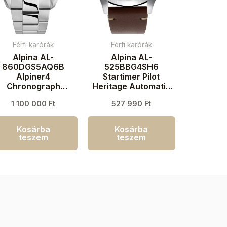
Férfi karórák
Férfi karórák
Alpina AL-
Alpina AL-
860DGS5AQ6B
525BBG4SH6
Alpiner4
Startimer Pilot
Chronograph
Heritage Automatic
Automatic Férfi
Férfi karóra 44mm
1 100 000
Ft
527 990
Ft
aróra 45mm 10ATM
3ATM
Kosárba
Kosárba
teszem
teszem