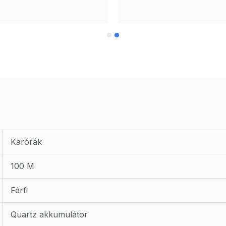
biztos helyről vásárolom 
meg.Örülök, hogy megtaláltam
ÓraChronó oldalát, már a máso
órát vásároltam tőlük.Magyar 
piacon árban ők a legjobbak és
mindig eredeti csomagolásban 
kaptam meg a 
"drágáim".Köszönöm a gyors 
kiszállítást és a minőségi 
terméket. Teljes mértékben 
merem ajánlani az ÓraChronó 
oldalát!
Karórák
100 M
Férfi
Quartz akkumulátor