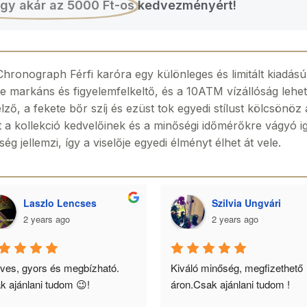
gy akár az 5000 Ft-os
kedvezményért!
hronograph Férfi karóra egy különleges és limitált kiadás
markáns és figyelemfelkeltő, és a 10ATM vízállóság lehető
jelző, a fekete bőr szíj és ezüst tok egyedi stílust kölcsön
t a kollekció kedvelőinek és a minőségi időmérőkre vágyó i
g jellemzi, így a viselője egyedi élményt élhet át vele.
Szilvia Ungvári
Lóránd Riskó
2 years ago
2 years ago
áló minőség, megfizethető 
Az óra a férfiak legkifinomultab
n.Csak ajánlani tudom !
ékszere, ebből kifolyólag az 
óráimat mindig ellenőrzött és 