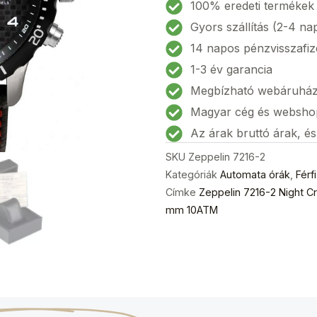
2
100% eredeti termékek
Night
Gyors szállítás (2-4 na
Cruise
14 napos pénzvisszafiz
Automatic
1-3 év garancia
Chronograph
Megbízható webáruhá
Férfi
karóra
Magyar cég és websho
42
Az árak bruttó árak, é
mm
SKU
Zeppelin 7216-2
10ATM
Kategóriák
Automata órák
,
Férf
mennyiség
Címke
Zeppelin 7216-2 Night C
mm 10ATM