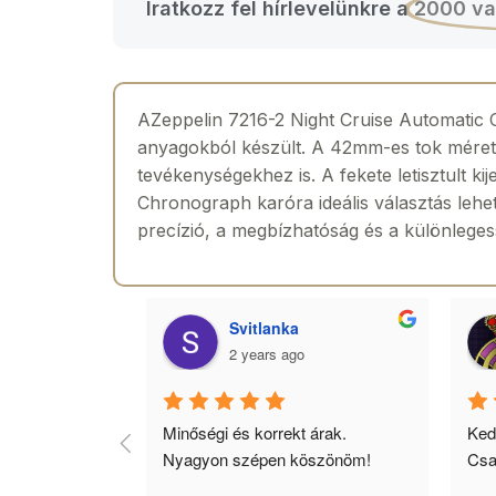
Iratkozz fel hírlevelünkre a
2000 va
AZeppelin 7216-2 Night Cruise Automatic C
anyagokból készült. A 42mm-es tok mérete 
tevékenységekhez is. A fekete letisztult ki
Chronograph karóra ideális választás lehe
precízió, a megbízhatóság és a különlegessé
Laszlo Lencses
2 years ago
árak. 
Kedves, gyors és megbízható. 
Kiv
öszönöm!
Csak ajánlani tudom 😉!
áro