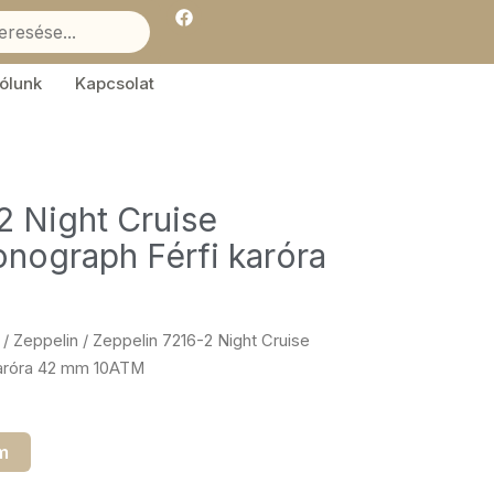
F
a
c
e
b
ólunk
Kapcsolat
o
o
k
2 Night Cruise
nograph Férfi karóra
/
Zeppelin
/ Zeppelin 7216-2 Night Cruise
karóra 42 mm 10ATM
m