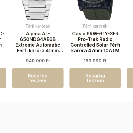
Férfi karórák
Férfi karórák
C-
Alpina AL-
Casio PRW-61Y-3ER
r
650NDG4AE6B
Pro-Trek Radio
m
Extreme Automatic
Controlled Solar Férfi
Férfi karóra 41mm
karóra 47mm 10ATM
20ATM
940 000
Ft
169 990
Ft
k
Kosárba
Kosárba
teszem
teszem