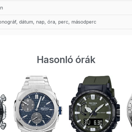
en
onográf, dátum, nap, óra, perc, másodperc
Hasonló órák