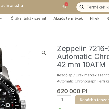
Products
0
orachrono.hu
search
Kosár
Órák márkák szerint
Akciós termékek
Hírek
R
Zeppelin 7216-
Automatic Chro
42 mm 10ATM
Kezdőlap
/
Órák márkák szerint
Automatic Chronograph Férfi 
620 000
Ft
Zeppelin
Kosárba tesze
7216-