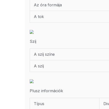
Az óra formája
A tok
Szíj
A szíj színe
A szíj
Plusz információk
Típus
Di