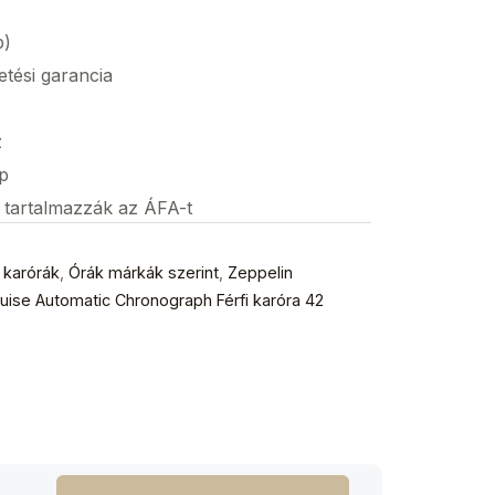
p)
etési garancia
z
p
s tartalmazzák az ÁFA-t
i karórák
,
Órák márkák szerint
,
Zeppelin
ruise Automatic Chronograph Férfi karóra 42