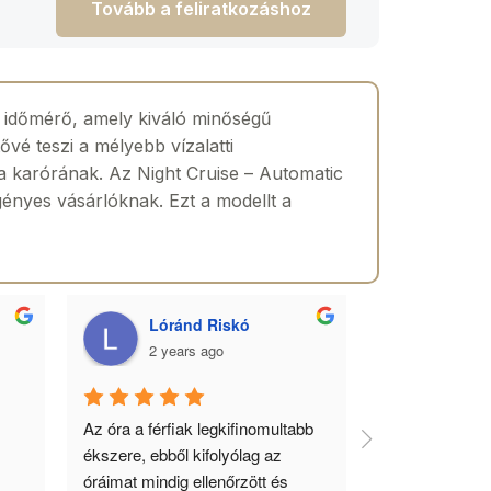
Tovább a feliratkozáshoz
ú időmérő, amely kiváló minőségű
vé teszi a mélyebb vízalatti
öz a karórának. Az Night Cruise – Automatic
gényes vásárlóknak. Ezt a modellt a
Szabolcs Szikszai
2 years ago
b 
Gyönyörű órák, kedvező árak és 
minőségi kiszolgálás!