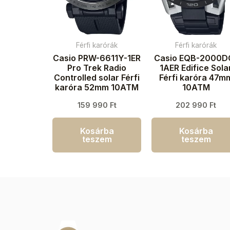
Férfi karórák
Férfi karórák
Casio PRW-6611Y-1ER
Casio EQB-2000D
Pro Trek Radio
1AER Edifice Sola
Controlled solar Férfi
Férfi karóra 47m
karóra 52mm 10ATM
10ATM
159 990
Ft
202 990
Ft
Kosárba
Kosárba
teszem
teszem