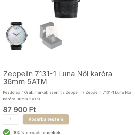
Zeppelin 7131-1 Luna Női karóra
36mm 5ATM
Kezdőlap
/
Órák márkák szerint
/
Zeppelin
/ Zeppelin 7131-1 Luna Női
karóra 36mm 5ATM
87 900
Ft
Zeppelin
Kosárba teszem
7131-
1
100% eredeti termékek