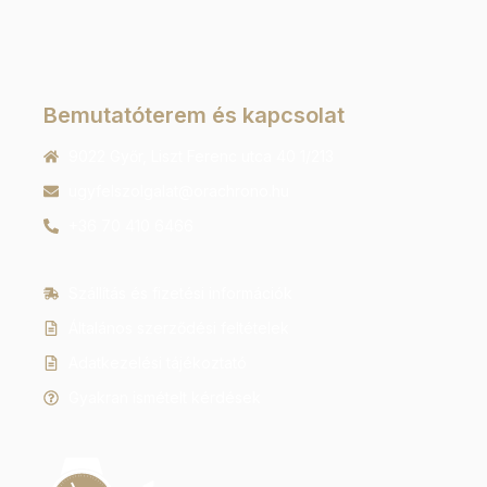
Bemutatóterem és kapcsolat
9022 Győr, Liszt Ferenc utca 40 1/213
ugyfelszolgalat@orachrono.hu
+36 70 410 6466
Szállítás és fizetési információk
Általános szerződési feltételek
Adatkezelési tájékoztató
Gyakran ismételt kérdések