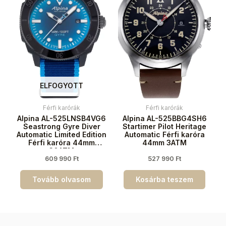
ELFOGYOTT
Férfi karórák
Férfi karórák
Alpina AL-525LNSB4VG6
Alpina AL-525BBG4SH6
Seastrong Gyre Diver
Startimer Pilot Heritage
Automatic Limited Edition
Automatic Férfi karóra
Férfi karóra 44mm
44mm 3ATM
30ATM
609 990
Ft
527 990
Ft
Tovább olvasom
Kosárba teszem