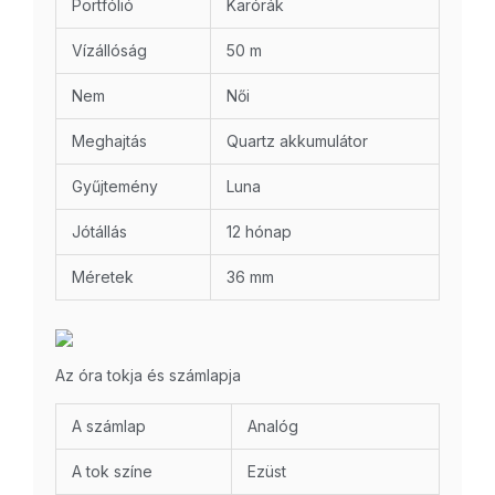
Portfólió
Karórák
Vízállóság
50 m
Nem
Női
Meghajtás
Quartz akkumulátor
Gyűjtemény
Luna
Jótállás
12 hónap
Méretek
36 mm
Az óra tokja és számlapja
A számlap
Analóg
A tok színe
Ezüst