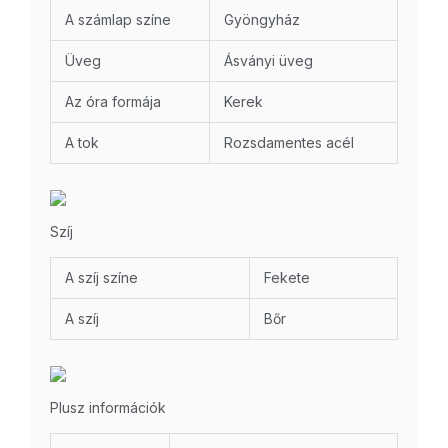
A számlap színe
Gyöngyház
Üveg
Ásványi üveg
Az óra formája
Kerek
A tok
Rozsdamentes acél
Szíj
A szíj színe
Fekete
A szíj
Bőr
Plusz információk