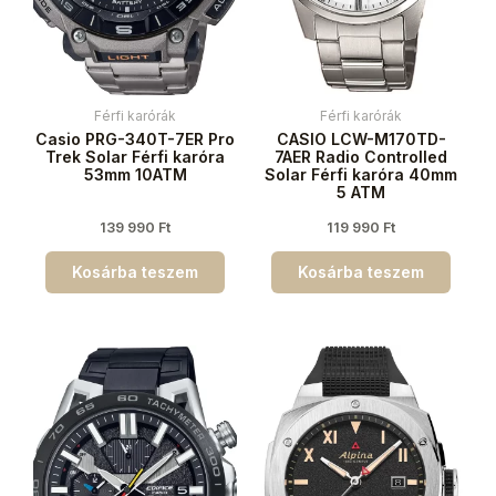
Férfi karórák
Férfi karórák
Casio PRG-340T-7ER Pro
CASIO LCW-M170TD-
Trek Solar Férfi karóra
7AER Radio Controlled
53mm 10ATM
Solar Férfi karóra 40mm
5 ATM
139 990
Ft
119 990
Ft
Kosárba teszem
Kosárba teszem