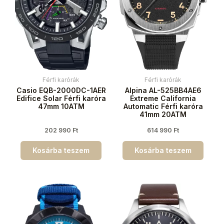
Férfi karórák
Férfi karórák
Casio EQB-2000DC-1AER
Alpina AL-525BB4AE6
Edifice Solar Férfi karóra
Extreme California
47mm 10ATM
Automatic Férfi karóra
41mm 20ATM
202 990
Ft
614 990
Ft
Kosárba teszem
Kosárba teszem