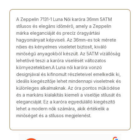
A Zeppelin 7131-1 Luna Női karóra 36mm 5ATM
stílusos és elegáns időmérő, amely a Zeppelin
márka eleganciáját és precíz óragyártási
hagyományait képviseli. Az 36mm-es tok mérete
nőies és kényelmes viseletet biztosít, kiváló
minőségű anyagokból készült. Az 5ATM vízállóság
lehetővé teszi a karóra viselését változatos
környezetekben.A Luna női karóra vonzó
designjával és kifinomult részleteivel emelkedik ki,
ideális kiegészítője lehet mindennapi viseletnek és
különleges alkalmaknak. Az óra pontos működése
és a markáns kialakítás kiemeli a viselője stílusát és
eleganciáját. Ez a karóra egyedülálló kiegészítő
lehet a modern nők számára, akik értékelik a
minőséget és a stílusos megjelenést.