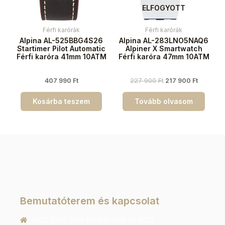
ELFOGYOTT
Férfi karórák
Férfi karórák
Alpina AL-525BBG4S26
Alpina AL-283LNO5NAQ6
Startimer Pilot Automatic
Alpiner X Smartwatch
Férfi karóra 41mm 10ATM
Férfi karóra 47mm 10ATM
407 990
Ft
227 900
Ft
217 900
Ft
Kosárba teszem
Tovább olvasom
Bemutatóterem és kapcsolat
9022 Győr, Liszt Ferenc utca 40 1/213