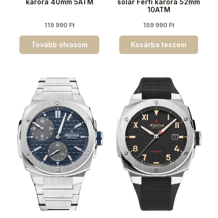
karóra 40mm 5ATM
solar Férfi karóra 52mm
10ATM
119 990
Ft
159 990
Ft
Tovább olvasom
Kosárba teszem