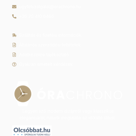
ugyfelszolgalat@orachrono.hu
+36 70 410 6466
Szállítás és fizetési információk
Általános szerződési feltételek
Adatkezelési tájékoztató
Gyakran ismételt kérdések
Legyen szó modern dizájnról vagy klasszikus
eleganciáról, nálunk megtalálja az időtálló stílust.