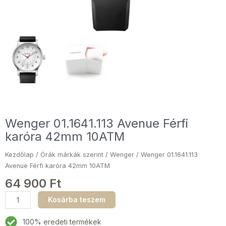
Wenger 01.1641.113 Avenue Férfi
karóra 42mm 10ATM
Kezdőlap
/
Órák márkák szerint
/
Wenger
/ Wenger 01.1641.113
Avenue Férfi karóra 42mm 10ATM
64 900
Ft
Wenger
Kosárba teszem
01.1641.113
Avenue
100% eredeti termékek