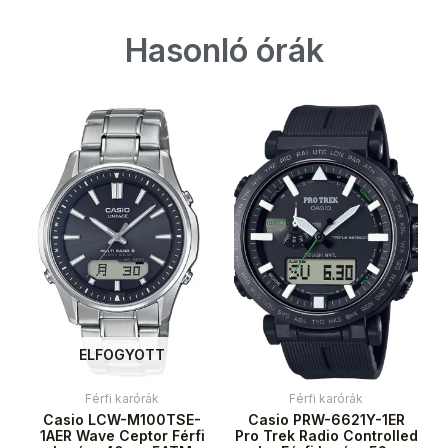
Hasonló órák
ELFOGYOTT
Férfi karórák
Férfi karórák
Casio LCW-M100TSE-
Casio PRW-6621Y-1ER
1AER Wave Ceptor Férfi
Pro Trek Radio Controlled