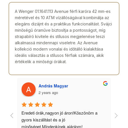
A Wenger 01.1641.113 Avenue férfi karóra 42 mm-es
méretével és 10 ATM vízállóságával kombinálja az
elegáns dizájnt és a praktikus funkcionalitást. Svájci
minőségű óraműve biztosítja a pontosságot, míg
strapabíró kivitele és stílusos megjelenése teszi
alkalmassá mindennapi viseletre. Az Avenue
kollekció modern vonalai és időtálló kialakítása
ideális választás a stílusos férfiak számára, akik
értékelik a minőségi órákat.
András Magyar
2 years ago
 
Eredeti órák,nagyon jó áron!Köszönöm a 
Min
gyors kiszálitást és a jó 
kös
minőséget.Mindenkinek ajánlom!