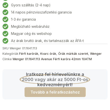
Férfi
Gyors szállítás (2-4 nap)
karóra
14 napos pénzvisszafizetési garancia
42mm
10ATM
1-3 év garancia
mennyiség
Megbízható webáruház
Magyar cég és webshop
Az árak bruttó árak, és tartalmazzák az ÁFA-t
SKU
Wenger 01.1641.113
Kategóriák
Férfi karórák
,
Kvarc órák
,
Órák márkák szerint
,
Wenger
Címke
Wenger 01.1641.113 Avenue Férfi karóra 42mm 10ATM
Iratkozz fel hírlevelünkre a
2000 vagy akár az 5000 Ft-os
kedvezményért!
Tovább a feliratkozáshoz