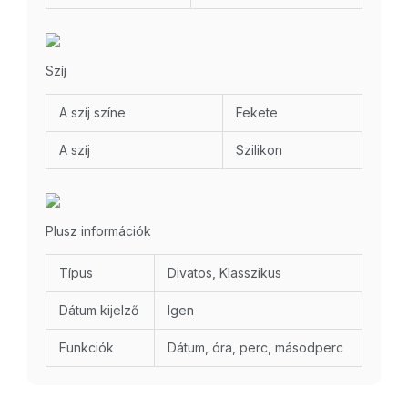
Szíj
A szíj színe
Fekete
A szíj
Szilikon
Plusz információk
Típus
Divatos, Klasszikus
Dátum kijelző
Igen
Funkciók
Dátum, óra, perc, másodperc