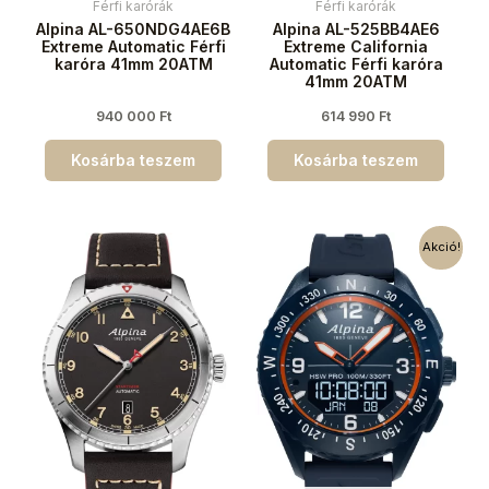
Férfi karórák
Férfi karórák
Alpina AL-650NDG4AE6B
Alpina AL-525BB4AE6
Extreme Automatic Férfi
Extreme California
karóra 41mm 20ATM
Automatic Férfi karóra
41mm 20ATM
940 000
Ft
614 990
Ft
Kosárba teszem
Kosárba teszem
Akció!