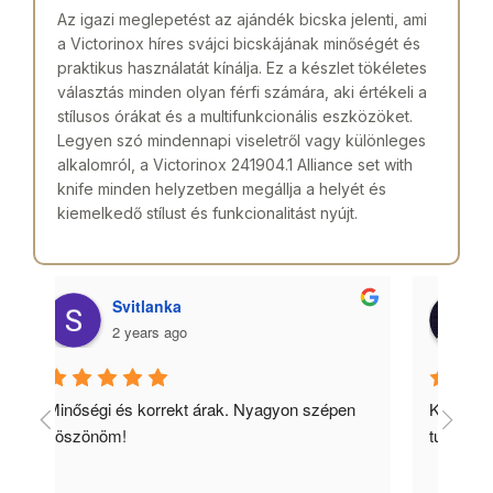
Az igazi meglepetést az ajándék bicska jelenti, ami
a Victorinox híres svájci bicskájának minőségét és
praktikus használatát kínálja. Ez a készlet tökéletes
választás minden olyan férfi számára, aki értékeli a
stílusos órákat és a multifunkcionális eszközöket.
Legyen szó mindennapi viseletről vagy különleges
alkalomról, a Victorinox 241904.1 Alliance set with
knife minden helyzetben megállja a helyét és
kiemelkedő stílust és funkcionalitást nyújt.
Laszlo Lencses
2 years ago
n 
Kedves, gyors és megbízható. Csak ajánlani 
Kiv
tudom 😉!
ajá