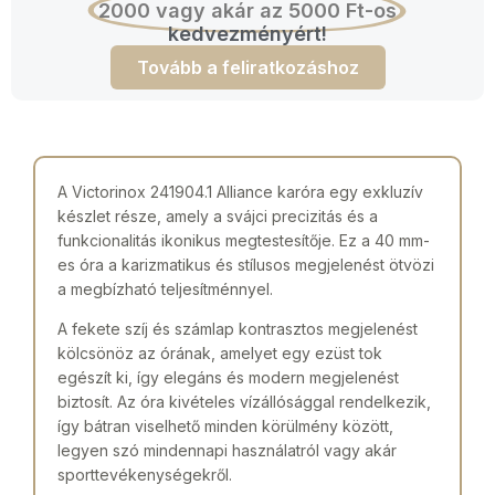
2000 vagy akár az 5000 Ft-os
kedvezményért!
Tovább a feliratkozáshoz
A Victorinox 241904.1 Alliance karóra egy exkluzív
készlet része, amely a svájci precizitás és a
funkcionalitás ikonikus megtestesítője. Ez a 40 mm-
es óra a karizmatikus és stílusos megjelenést ötvözi
a megbízható teljesítménnyel.
A fekete szíj és számlap kontrasztos megjelenést
kölcsönöz az órának, amelyet egy ezüst tok
egészít ki, így elegáns és modern megjelenést
biztosít. Az óra kivételes vízállósággal rendelkezik,
így bátran viselhető minden körülmény között,
legyen szó mindennapi használatról vagy akár
sporttevékenységekről.