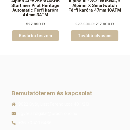
Alpina AL-525BBG4SH6
Alpina AL-283LNO5NAQ6
Startimer Pilot Heritage
Alpiner X Smartwatch
Automatic Férfi karóra
Férfi karóra 47mm 10ATM
44mm 3ATM
527 990
Ft
227 900
Ft
217 900
Ft
Kosárba teszem
Tovább olvasom
Bemutatóterem és kapcsolat
9022 Győr, Liszt Ferenc utca 40 1/213
ugyfelszolgalat@orachrono.hu
+36 70 410 6466