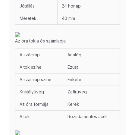
Jótállás
24 hónap
Méretek
40 mm
Az óra tokja és számlapja
A számlap
Analóg
A tok színe
Ezüst
A számlap színe
Fekete
Kristályüveg
Zafírüveg
Az óra formája
Kerek
A tok
Rozsdamentes acél