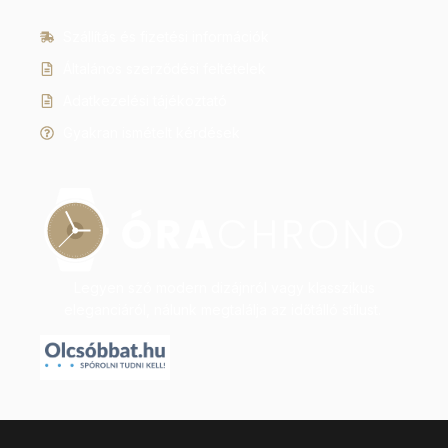
Szállítás és fizetési információk
Általános szerződési feltételek
Adatkezelési tájékoztató
Gyakran ismételt kérdések
Legyen szó modern dizájnról vagy klasszikus
eleganciáról, nálunk megtalálja az időtálló stílust.