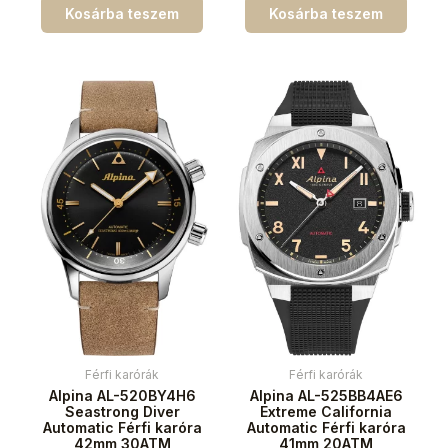
Kosárba teszem
Kosárba teszem
Férfi karórák
Férfi karórák
Alpina AL-520BY4H6
Alpina AL-525BB4AE6
Seastrong Diver
Extreme California
Automatic Férfi karóra
Automatic Férfi karóra
42mm 30ATM
41mm 20ATM