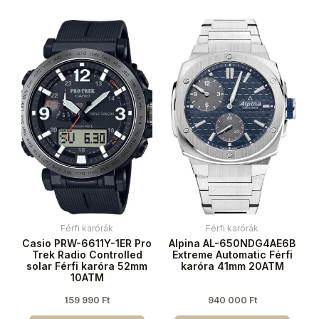
Férfi karórák
Férfi karórák
Casio PRW-6611Y-1ER Pro
Alpina AL-650NDG4AE6B
Trek Radio Controlled
Extreme Automatic Férfi
solar Férfi karóra 52mm
karóra 41mm 20ATM
10ATM
159 990
Ft
940 000
Ft