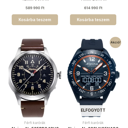
589 990
Ft
614 990
Ft
Kosárba teszem
Kosárba teszem
Akció!
ELFOGYOTT
Férfi karórák
Férfi karórák