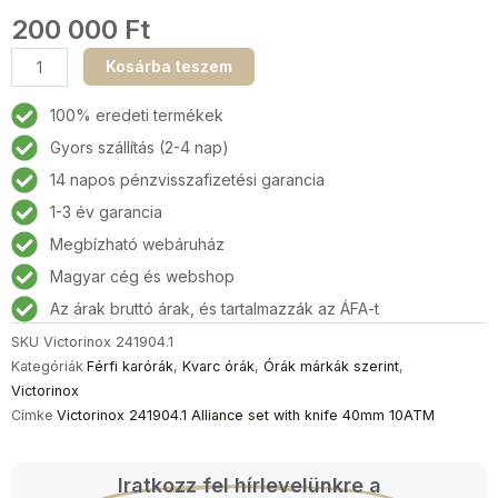
200 000
Ft
Victorinox
Kosárba teszem
241904.1
Alliance
100% eredeti termékek
Férfi
Gyors szállítás (2-4 nap)
karóra
14 napos pénzvisszafizetési garancia
szett
40mm
1-3 év garancia
10ATM
Megbízható webáruház
mennyiség
Magyar cég és webshop
Az árak bruttó árak, és tartalmazzák az ÁFA-t
SKU
Victorinox 241904.1
Kategóriák
Férfi karórák
,
Kvarc órák
,
Órák márkák szerint
,
Victorinox
Címke
Victorinox 241904.1 Alliance set with knife 40mm 10ATM
Iratkozz fel hírlevelünkre a