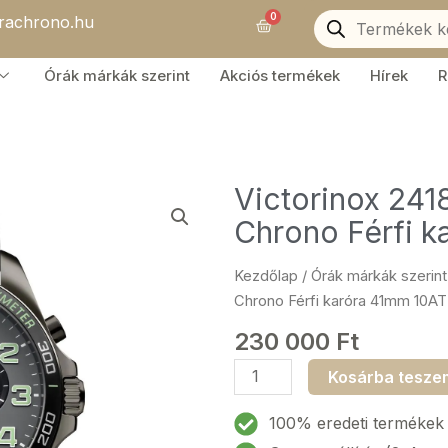
Products
0
orachrono.hu
search
Kosár
Órák márkák szerint
Akciós termékek
Hírek
R
Victorinox 241
Chrono Férfi 
Kezdőlap
/
Órák márkák szerint
Chrono Férfi karóra 41mm 10A
230 000
Ft
Victorinox
Kosárba tesze
241891
Field
100% eredeti termékek
Force