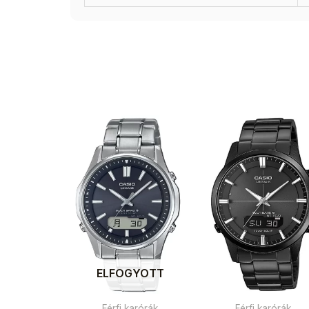
ELFOGYOTT
Férfi karórák
Férfi karórák