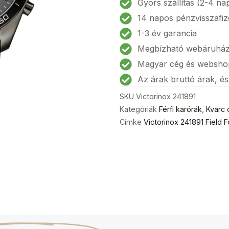
Gyors szállítás (2-4 na
Sport
14 napos pénzvisszafiz
Chrono
1-3 év garancia
Férfi
Megbízható webáruhá
karóra
41mm
Magyar cég és websho
10ATM
Az árak bruttó árak, é
mennyiség
SKU
Victorinox 241891
Kategóriák
Férfi karórák
,
Kvarc 
Címke
Victorinox 241891 Field