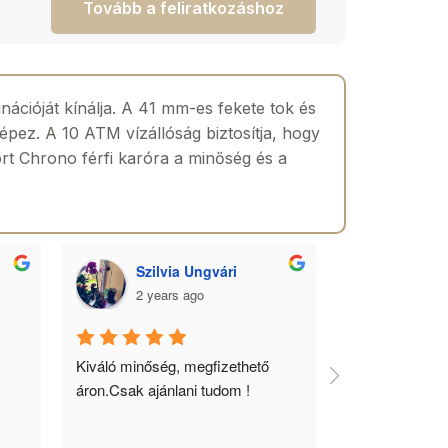
Tovább a feliratkozáshoz
nációját kínálja. A 41 mm-es fekete tok és
épez. A 10 ATM vízállóság biztosítja, hogy
ort Chrono férfi karóra a minőség és a
Szilvia Ungvári
Lórá
2 years ago
2 yea
 
Kiváló minőség, megfizethető 
Az óra a férfia
áron.Csak ajánlani tudom !
ékszere, ebből 
óráimat mindig 
biztos helyről 