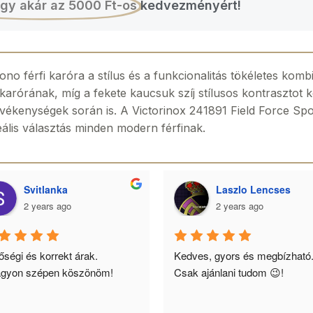
gy akár az 5000 Ft-os
kedvezményért!
no férfi karóra a stílus és a funkcionalitás tökéletes kombi
arórának, míg a fekete kaucsuk szíj stílusos kontrasztot k
tevékenységek során is. A Victorinox 241891 Field Force Sp
deális választás minden modern férfinak.
Svitlanka
Laszlo Lencses
2 years ago
2 years ago
ségi és korrekt árak. 
Kedves, gyors és megbízható.
gyon szépen köszönöm!
Csak ajánlani tudom 😉!