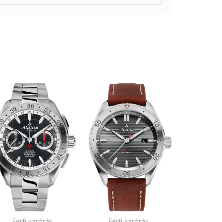
Férfi karórák
Férfi karórák