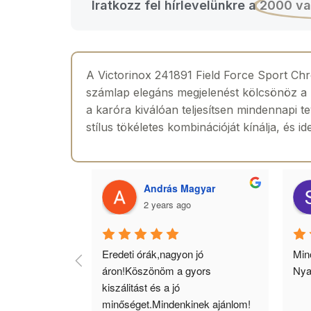
Iratkozz fel hírlevelünkre a
2000 va
A Victorinox 241891 Field Force Sport Chro
számlap elegáns megjelenést kölcsönöz a k
a karóra kiválóan teljesítsen mindennapi 
stílus tökéletes kombinációját kínálja, és i
 Toth
András Magyar
2 years ago
agyok 
Eredeti órák,nagyon jó 
Minő
llítás, nagy 
áron!Köszönöm a gyors 
Nya
ató minőség. 5 
kiszálitást és a jó 
lésem.
minőséget.Mindenkinek ajánlom!