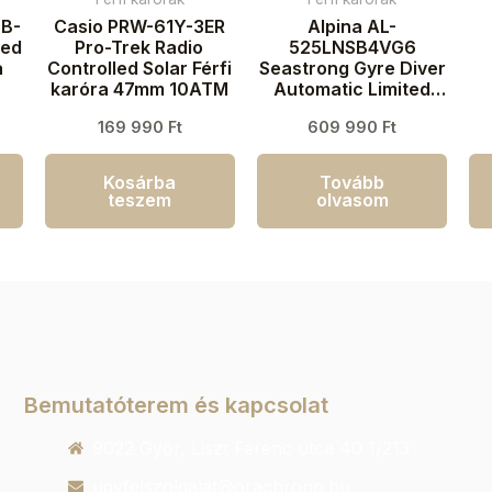
B-
Casio PRW-61Y-3ER
Alpina AL-
led
Pro-Trek Radio
525LNSB4VG6
a
Controlled Solar Férfi
Seastrong Gyre Diver
karóra 47mm 10ATM
Automatic Limited
Edition Férfi karóra
169 990
Ft
609 990
Ft
44mm 30ATM
k
Kosárba
Tovább
teszem
olvasom
Bemutatóterem és kapcsolat
9022 Győr, Liszt Ferenc utca 40 1/213
ugyfelszolgalat@orachrono.hu