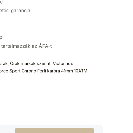
p)
etési garancia
z
p
s tartalmazzák az ÁFA-t
órák
,
Órák márkák szerint
,
Victorinox
 Force Sport Chrono Férfi karóra 41mm 10ATM