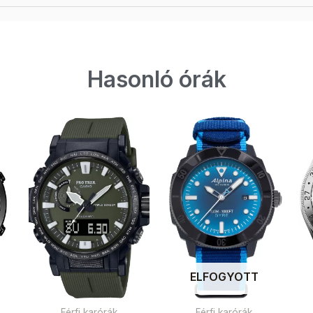
Hasonló órák
ELFOGYOTT
Férfi karórák
Férfi karórák