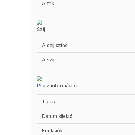
A tok
Szíj
A szíj színe
A szíj
Plusz információk
Típus
Dátum kijelző
Funkciók