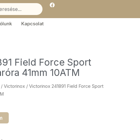
F
a
c
e
b
ólunk
Kapcsolat
o
o
k
891 Field Force Sport
karóra 41mm 10ATM
/
Victorinox
/ Victorinox 241891 Field Force Sport
TM
m