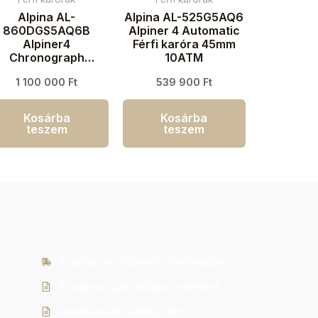
Alpina AL-
Alpina AL-525G5AQ6
860DGS5AQ6B
Alpiner 4 Automatic
Alpiner4
Férfi karóra 45mm
Chronograph
10ATM
Automatic Férfi
1 100 000
Ft
539 900
Ft
aróra 45mm 10ATM
Kosárba
Kosárba
teszem
teszem
Szállítás és fizetési információk
Általános szerződési feltételek
Adatkezelési tájékoztató