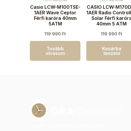
Casio LCW-M100TSE-
CASIO LCW-M170D
1AER Wave Ceptor
1AER Radio Control
Férfi karóra 40mm
Solar Férfi karór
5ATM
40mm 5 ATM
119 990
Ft
119 990
Ft
Tovább
Kosárba
olvasom
teszem
Legyen szó modern dizájnról vagy