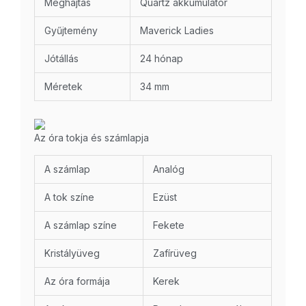
Meghajtás
Quartz akkumulátor
Gyűjtemény
Maverick Ladies
Jótállás
24 hónap
Méretek
34 mm
Az óra tokja és számlapja
A számlap
Analóg
A tok színe
Ezüst
A számlap színe
Fekete
Kristályüveg
Zafírüveg
Az óra formája
Kerek