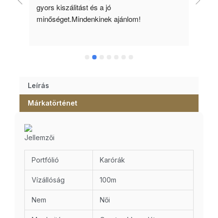
gyors kiszálitást és a jó 
kös
minőséget.Mindenkinek ajánlom!
Leírás
Márkatörténet
Jellemzői
Portfólió
Karórák
Vízállóság
100m
Nem
Női