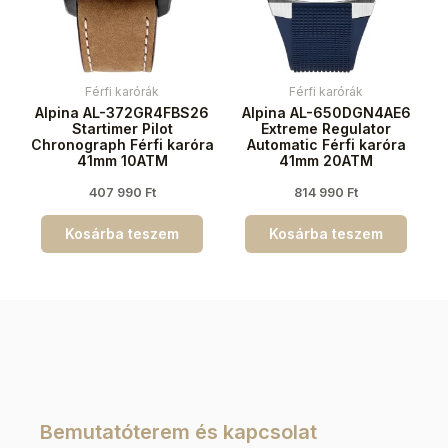
Férfi karórák
Férfi karórák
Alpina AL-372GR4FBS26
Alpina AL-650DGN4AE6
Startimer Pilot
Extreme Regulator
Chronograph Férfi karóra
Automatic Férfi karóra
41mm 10ATM
41mm 20ATM
407 990
Ft
814 990
Ft
Kosárba teszem
Kosárba teszem
Bemutatóterem és kapcsolat