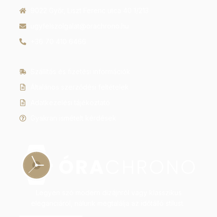
9022 Győr, Liszt Ferenc utca 40 1/213
ugyfelszolgalat@orachrono.hu
+36 70 410 6466
Szállítás és fizetési információk
Általános szerződési feltételek
Adatkezelési tájékoztató
Gyakran ismételt kérdések
Legyen szó modern dizájnról vagy klasszikus
eleganciáról, nálunk megtalálja az időtálló stílust.