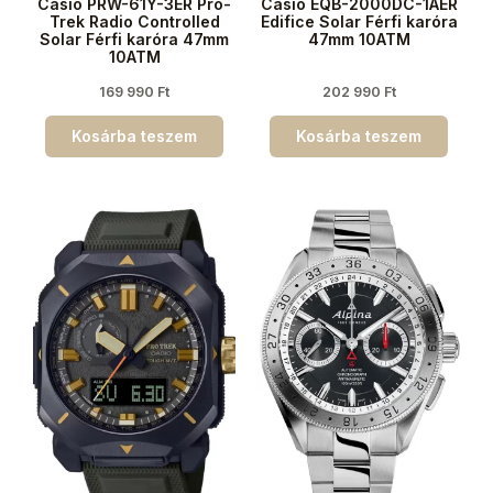
Casio PRW-61Y-3ER Pro-
Casio EQB-2000DC-1AER
Trek Radio Controlled
Edifice Solar Férfi karóra
Solar Férfi karóra 47mm
47mm 10ATM
10ATM
169 990
Ft
202 990
Ft
Kosárba teszem
Kosárba teszem