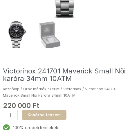
Victorinox 241701 Maverick Small Női
karóra 34mm 10ATM
Kezdőlap
/
Órák márkák szerint
/
Victorinox
/ Victorinox 241701
Maverick Small Női karóra 34mm 10ATM
220 000
Ft
Victorinox
Kosárba teszem
241701
Maverick
100% eredeti termékek