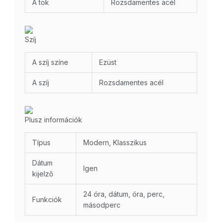
A tok
Rozsdamentes acél
Szíj
A szíj színe
Ezüst
A szíj
Rozsdamentes acél
Plusz információk
Típus
Modern, Klasszikus
Dátum
Igen
kijelző
24 óra, dátum, óra, perc,
Funkciók
másodperc