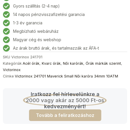
Small
Gyors szállítás (2-4 nap)
Női
14 napos pénzvisszafizetési garancia
karóra
34mm
1-3 év garancia
10ATM
Megbízható webáruház
mennyiség
Magyar cég és webshop
Az árak bruttó árak, és tartalmazzák az ÁFA-t
SKU
Victorinox 241701
Kategóriák
Acél órák
,
Kvarc órák
,
Női karórák
,
Órák márkák szerint
,
Victorinox
Címke
Victorinox 241701 Maverick Small Női karóra 34mm 10ATM
Iratkozz fel hírlevelünkre a
2000 vagy akár az 5000 Ft-os
kedvezményért!
Tovább a feliratkozáshoz