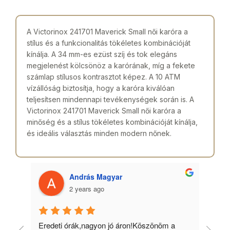
A Victorinox 241701 Maverick Small női karóra a
stílus és a funkcionalitás tökéletes kombinációját
kínálja. A 34 mm-es ezüst szíj és tok elegáns
megjelenést kölcsönöz a karórának, míg a fekete
számlap stílusos kontrasztot képez. A 10 ATM
vízállóság biztosítja, hogy a karóra kiválóan
teljesítsen mindennapi tevékenységek során is. A
Victorinox 241701 Maverick Small női karóra a
minőség és a stílus tökéletes kombinációját kínálja,
és ideális választás minden modern nőnek.
András Magyar
2 years ago
 
Eredeti órák,nagyon jó áron!Köszönöm a 
Min