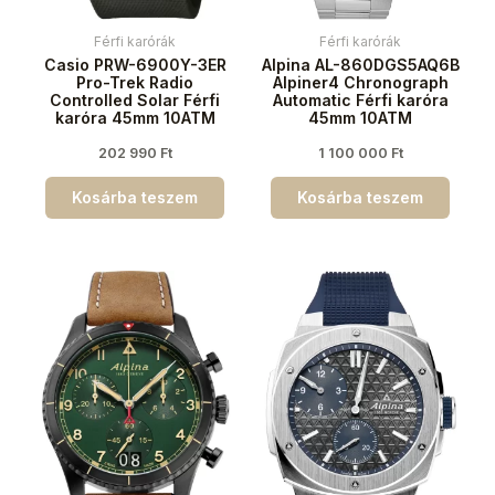
Férfi karórák
Férfi karórák
Casio PRW-6900Y-3ER
Alpina AL-860DGS5AQ6B
Pro-Trek Radio
Alpiner4 Chronograph
Controlled Solar Férfi
Automatic Férfi karóra
karóra 45mm 10ATM
45mm 10ATM
202 990
Ft
1 100 000
Ft
Kosárba teszem
Kosárba teszem