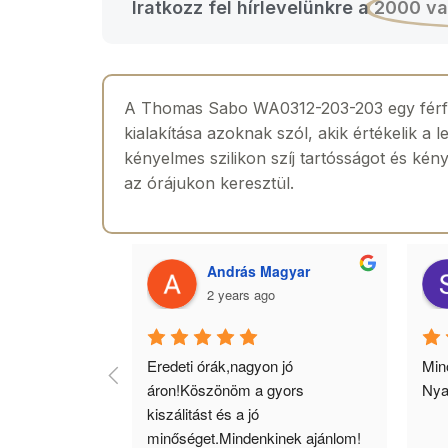
Iratkozz fel hírlevelünkre a
2000 va
A Thomas Sabo WA0312-203-203 egy férfi k
kialakítása azoknak szól, akik értékelik a 
kényelmes szilikon szíj tartósságot és kény
az órájukon keresztül.
 Toth
András Magyar
2 years ago
agyok 
Eredeti órák,nagyon jó 
Minő
llítás, nagy 
áron!Köszönöm a gyors 
Nya
ató minőség. 5 
kiszálitást és a jó 
lésem.
minőséget.Mindenkinek ajánlom!