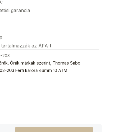
p)
etési garancia
z
p
s tartalmazzák az ÁFA-t
-203
órák
,
Órák márkák szerint
,
Thomas Sabo
3-203 Férfi karóra 46mm 10 ATM