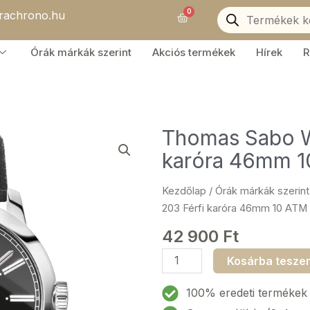
Products
0
orachrono.hu
search
Kosár
Órák márkák szerint
Akciós termékek
Hírek
R
Thomas Sabo W
karóra 46mm 
Kezdőlap
/
Órák márkák szerint
203 Férfi karóra 46mm 10 ATM
42 900
Ft
Thomas
Kosárba tesze
Sabo
WA0312-
100% eredeti termékek
203-