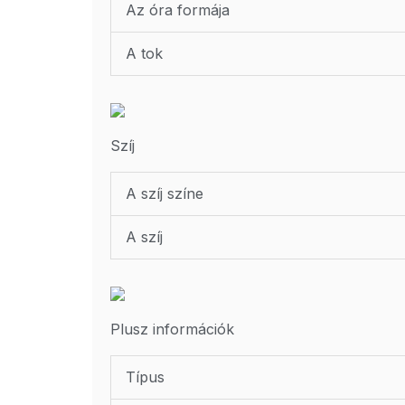
Az óra formája
A tok
Szíj
A szíj színe
A szíj
Plusz információk
Típus