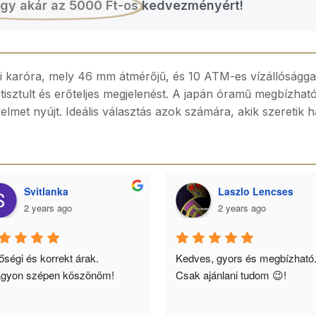
gy akár az 5000 Ft-os
kedvezményért!
aróra, mely 46 mm átmérőjű, és 10 ATM-es vízállósággal 
letisztult és erőteljes megjelenést. A japán óramű megbízható
elmet nyújt. Ideális választás azok számára, akik szeretik 
Svitlanka
Laszlo Lencses
2 years ago
2 years ago
ségi és korrekt árak. 
Kedves, gyors és megbízható.
gyon szépen köszönöm!
Csak ajánlani tudom 😉!