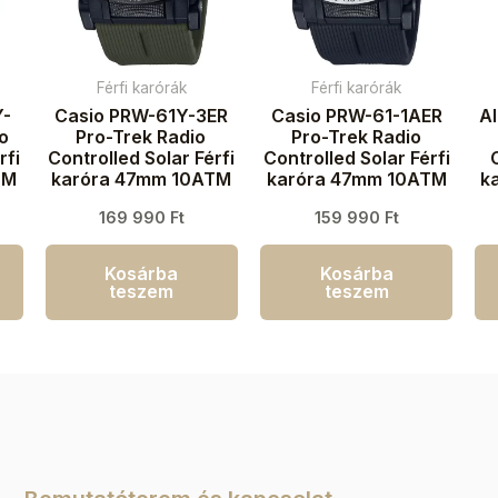
Férfi karórák
Férfi karórák
Y-
Casio PRW-61Y-3ER
Casio PRW-61-1AER
A
io
Pro-Trek Radio
Pro-Trek Radio
rfi
Controlled Solar Férfi
Controlled Solar Férfi
TM
karóra 47mm 10ATM
karóra 47mm 10ATM
k
169 990
Ft
159 990
Ft
Kosárba
Kosárba
teszem
teszem