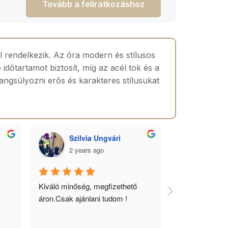
Tovább a feliratkozáshoz
rendelkezik. Az óra modern és stílusos
 időtartamot biztosít, míg az acél tok és a
hangsúlyozni erős és karakteres stílusukat
Szilvia Ungvári
Lórá
2 years ago
2 yea
 
Kiváló minőség, megfizethető 
Az óra a férfia
áron.Csak ajánlani tudom !
ékszere, ebből 
óráimat mindig 
biztos helyről 