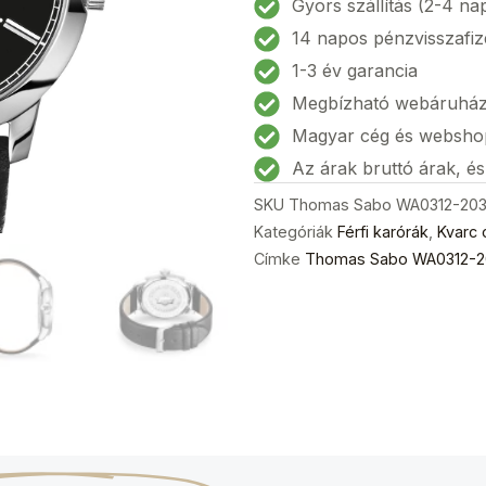
Gyors szállítás (2-4 na
203
14 napos pénzvisszafiz
Férfi
1-3 év garancia
karóra
Megbízható webáruhá
46mm
10
Magyar cég és websho
ATM
Az árak bruttó árak, é
mennyiség
SKU
Thomas Sabo WA0312-203
Kategóriák
Férfi karórák
,
Kvarc 
Címke
Thomas Sabo WA0312-20