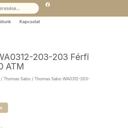
F
a
c
e
b
ólunk
Kapcsolat
o
o
k
A0312-203-203 Férfi
10 ATM
/
Thomas Sabo
/ Thomas Sabo WA0312-203-
m