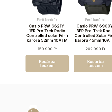
Férfi karórák
Férfi karórák
Casio PRW-6621Y-
Casio PRW-6900
1ER Pro Trek Radio
3ER Pro-Trek Rad
Controlled solar Férfi
Controlled Solar Fé
karóra 52mm 10ATM
karóra 45mm 10A
159 990
Ft
202 990
Ft
Kosárba
Kosárba
teszem
teszem