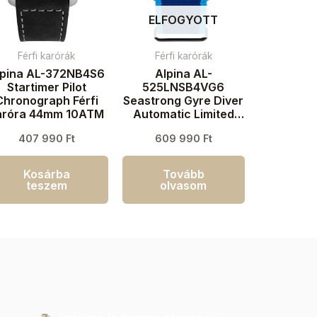
ELFOGYOTT
Férfi karórák
Férfi karórák
lpina AL-372NB4S6
Alpina AL-
Startimer Pilot
525LNSB4VG6
Chronograph Férfi
Seastrong Gyre Diver
aróra 44mm 10ATM
Automatic Limited
Edition Férfi karóra
407 990
Ft
609 990
Ft
44mm 30ATM
Kosárba
Tovább
teszem
olvasom