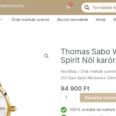
Products
0
orachrono.hu
search
Kosár
Órák márkák szerint
Akciós termékek
Hírek
R
Thomas Sabo 
Spirit Női ka
Kezdőlap
/
Órák márkák szerint
213 Glam Spirit Női karóra 3
94 900
Ft
Thomas
Kosárba tesze
Sabo
WA0302-
100% eredeti termékek
264-