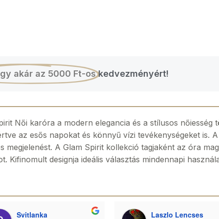
gy akár az 5000 Ft-os
kedvezményért!
 Női karóra a modern elegancia és a stílusos nőiesség tök
leértve az esős napokat és könnyű vízi tevékenységeket is.
ies megjelenést. A Glam Spirit kollekció tagjaként az óra 
mot. Kifinomult designja ideális választás mindennapi haszná
Svitlanka
Laszlo Lencses