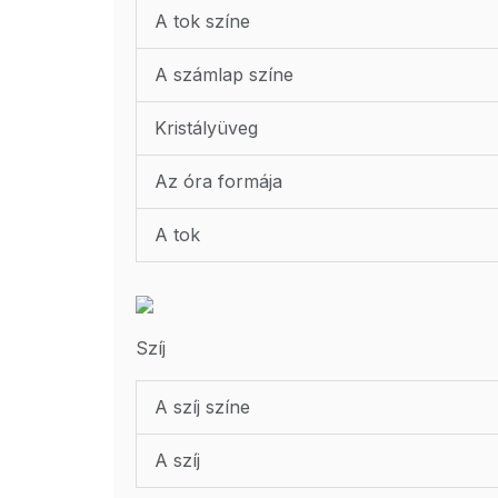
A tok színe
A számlap színe
Kristályüveg
Az óra formája
A tok
Szíj
A szíj színe
A szíj