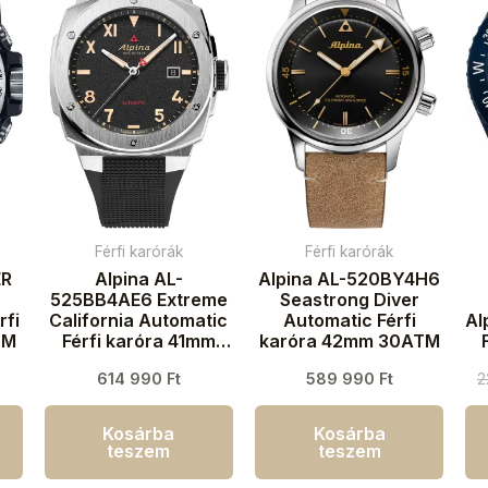
Férfi karórák
Férfi karórák
ER
Alpina AL-
Alpina AL-520BY4H6
525BB4AE6 Extreme
Seastrong Diver
rfi
California Automatic
Automatic Férfi
Al
TM
Férfi karóra 41mm
karóra 42mm 30ATM
20ATM
614 990
Ft
589 990
Ft
2
Kosárba
Kosárba
teszem
teszem