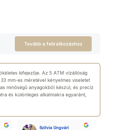
Tovább a feliratkozáshoz
életes kifejezője. Az 5 ATM vízállóság
 A 33 mm-es méretével kényelmes viseletet
magas minőségű anyagokból készül, és precíz
latra és különleges alkalmakra egyaránt,
Szilvia Ungvári
Lórá