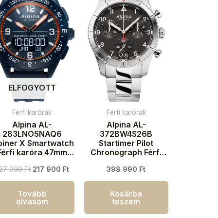
ELFOGYOTT
Férfi karórák
Férfi karórák
Alpina AL-
Alpina AL-
283LNO5NAQ6
372BW4S26B
piner X Smartwatch
Startimer Pilot
Férfi karóra 47mm
Chronograph Férfi
10ATM
karóra 41mm 10ATM
27 900
Ft
217 900
Ft
398 990
Ft
Tovább
Kosárba
olvasom
teszem