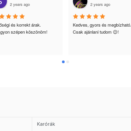
2 years ago
2 years ago
ségi és korrekt árak. 
Kedves, gyors és megbízható.
gyon szépen köszönöm!
Csak ajánlani tudom 😉!
Karórák