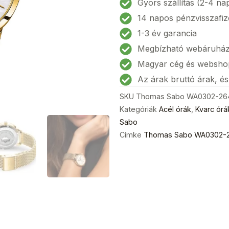
Gyors szállítás (2-4 na
213
14 napos pénzvisszafiz
Glam
1-3 év garancia
Spirit
Megbízható webáruhá
Női
karóra
Magyar cég és websho
33mm
Az árak bruttó árak, é
5ATM
SKU
Thomas Sabo WA0302-26
mennyiség
Kategóriák
Acél órák
,
Kvarc órá
Sabo
Címke
Thomas Sabo WA0302-26