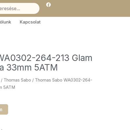
F
a
c
e
b
ólunk
Kapcsolat
o
o
k
WA0302-264-213 Glam
róra 33mm 5ATM
/
Thomas Sabo
/ Thomas Sabo WA0302-264-
3mm 5ATM
m