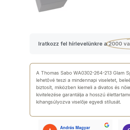
Iratkozz fel hírlevelünkre a
2000 va
A Thomas Sabo WA0302-264-213 Glam Spirit
lehetővé teszi a mindennapi viseletet, be
biztosít, miközben kiemeli a divatos és nő
kivitelezése garantálja a hosszú élettarta
kihangsúlyozva viselője egyedi stílusát.
 Toth
András Magyar