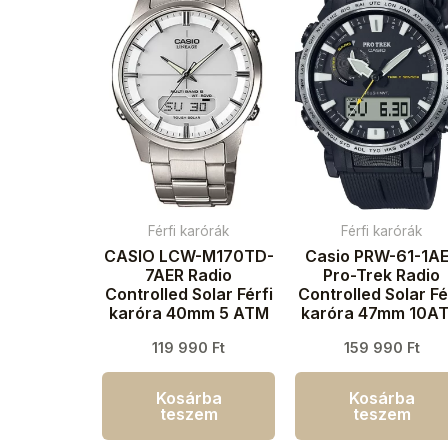
Férfi karórák
Férfi karórák
CASIO LCW-M170TD-
Casio PRW-61-1A
7AER Radio
Pro-Trek Radio
Controlled Solar Férfi
Controlled Solar Fé
karóra 40mm 5 ATM
karóra 47mm 10A
119 990
Ft
159 990
Ft
Kosárba
Kosárba
teszem
teszem