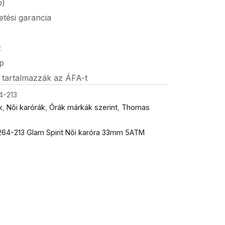
p)
etési garancia
z
p
s tartalmazzák az ÁFA-t
4-213
k
,
Női karórák
,
Órák márkák szerint
,
Thomas
4-213 Glam Spirit Női karóra 33mm 5ATM