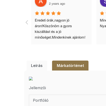
2 years ago
agyok 
Eredeti órák,nagyon jó 
Minő
llítás, nagy 
áron!Köszönöm a gyors 
Nya
ató minőség. 5 
kiszálitást és a jó 
lésem.
minőséget.Mindenkinek ajánlom!
Leírás
Márkatörténet
Jellemzői
Portfólió