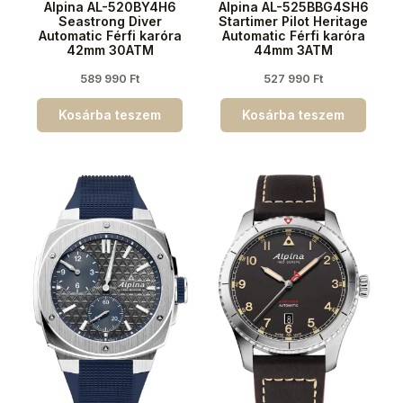
Alpina AL-520BY4H6
Alpina AL-525BBG4SH6
Seastrong Diver
Startimer Pilot Heritage
Automatic Férfi karóra
Automatic Férfi karóra
42mm 30ATM
44mm 3ATM
589 990
Ft
527 990
Ft
Kosárba teszem
Kosárba teszem