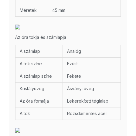
Méretek
45 mm
Az óra tokja és számlapja
A számlap
Analóg
A tok színe
Ezüst
A számlap színe
Fekete
Kristályüveg
Ásványi üveg
Az óra formája
Lekerekített téglalap
A tok
Rozsdamentes acél