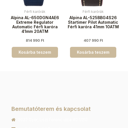
Férfi karórák
Férfi karórák
Alpina AL-650DGN4AE6
Alpina AL-525BBG4S26
Extreme Regulator
Startimer Pilot Automatic
Automatic Férfi karóra
Férfi karóra 41mm 10ATM
41mm 20ATM
814 990
Ft
407 990
Ft
Kosárba teszem
Kosárba teszem
Bemutatóterem és kapcsolat
9022 Győr, Liszt Ferenc utca 40 1/213