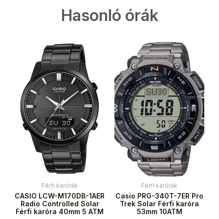
Hasonló órák
Férfi karórák
Férfi karórák
CASIO LCW-M170DB-1AER
Casio PRG-340T-7ER Pro
Radio Controlled Solar
Trek Solar Férfi karóra
Férfi karóra 40mm 5 ATM
53mm 10ATM