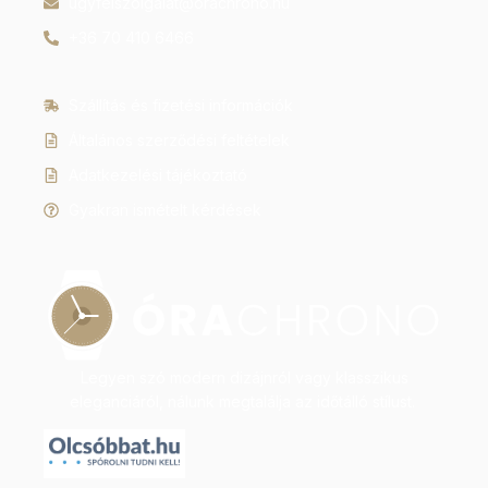
ugyfelszolgalat@orachrono.hu
+36 70 410 6466
Szállítás és fizetési információk
Általános szerződési feltételek
Adatkezelési tájékoztató
Gyakran ismételt kérdések
Legyen szó modern dizájnról vagy klasszikus
eleganciáról, nálunk megtalálja az időtálló stílust.