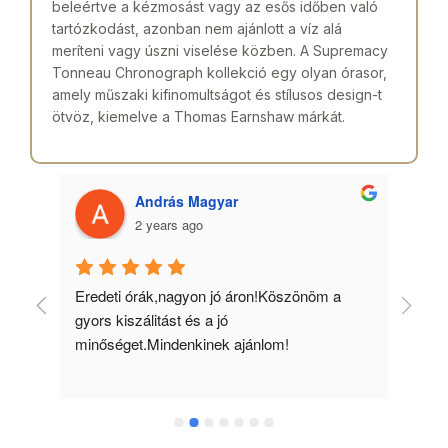
beleértve a kézmosást vagy az esős időben való
tartózkodást, azonban nem ajánlott a víz alá
meríteni vagy úszni viselése közben. A Supremacy
Tonneau Chronograph kollekció egy olyan órasor,
amely műszaki kifinomultságot és stílusos design-t
ötvöz, kiemelve a Thomas Earnshaw márkát.
András Magyar
2 years ago
 
Eredeti órák,nagyon jó áron!Köszönöm a 
Min
gyors kiszálitást és a jó 
kös
minőséget.Mindenkinek ajánlom!