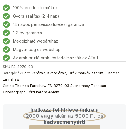
100% eredeti termékek
Gyors szállítás (2-4 nap)
14 napos pénzvisszafizetési garancia
1-3 év garancia
Megbízható webáruház
Magyar cég és webshop
Az árak bruttó árak, és tartalmazzák az ÁFA-t
SKU
ES-8270-03
Kategóriák
Férfi karórák
,
Kvarc órák
,
Órák márkák szerint
,
Thomas
Earnshaw
Címke
Thomas Earnshaw ES-8270-03 Supremacy Tonneau
Chronograph Férfi karóra 45mm
Iratkozz fel hírlevelünkre a
2000 vagy akár az 5000 Ft-os
kedvezményért!