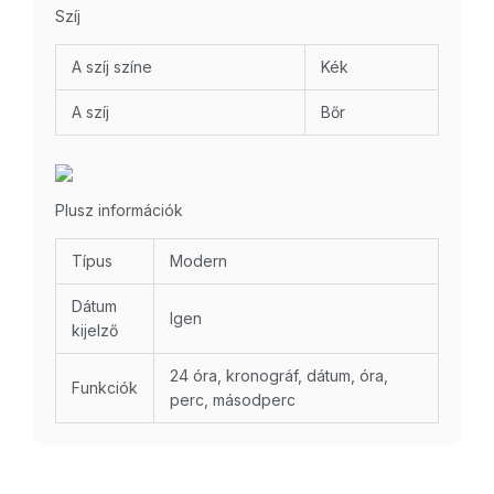
Szíj
A szíj színe
Kék
A szíj
Bőr
Plusz információk
Típus
Modern
Dátum
Igen
kijelző
24 óra, kronográf, dátum, óra,
Funkciók
perc, másodperc