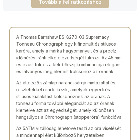
Tovább a feliratkozáshoz
A Thomas Earnshaw ES-8270-03 Supremacy
Tonneau Chronograph egy kifinomult és stílusos
karóra, amely a márka hagyományait és a precíz
időmérés iránti elkötelezettségét tükrözi. Az 45 mm-
es ezüst tok és a kék bőrszíj kombinációja elegáns
és látványos megjelenést kölcsönöz az órának.
Az áttetsző számlap narancssárga mintázattal és
részletekkel rendelkezik, amelyek egyedi és
stílusos kialakítást kölcsönöznek az órának. A
tonneau forma további eleganciát ad az órának,
kiemelve azt az egyediségét, amely különösen
hangsúlyos a Chronograph (stopperóra) funkcióval.
Az 5ATM vízállóság lehetővé teszi az óra viselését
a mindennapi élet különböző helyzeteiben,