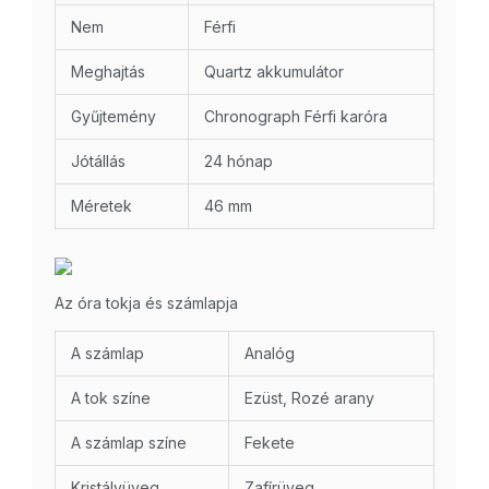
Nem
Férfi
Meghajtás
Quartz akkumulátor
Gyűjtemény
Chronograph Férfi karóra
Jótállás
24 hónap
Méretek
46 mm
Az óra tokja és számlapja
A számlap
Analóg
A tok színe
Ezüst, Rozé arany
A számlap színe
Fekete
Kristályüveg
Zafírüveg