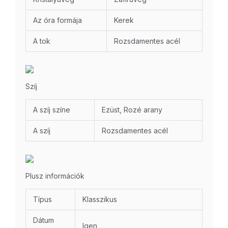
Az óra formája
Kerek
A tok
Rozsdamentes acél
Szíj
A szíj színe
Ezüst, Rozé arany
A szíj
Rozsdamentes acél
Plusz információk
Típus
Klasszikus
Dátum
Igen