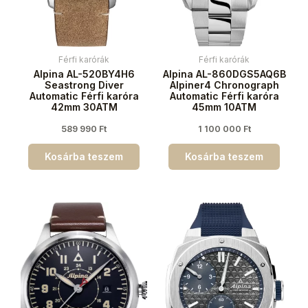
Férfi karórák
Férfi karórák
Alpina AL-520BY4H6
Alpina AL-860DGS5AQ6B
Seastrong Diver
Alpiner4 Chronograph
Automatic Férfi karóra
Automatic Férfi karóra
42mm 30ATM
45mm 10ATM
589 990
Ft
1 100 000
Ft
Kosárba teszem
Kosárba teszem