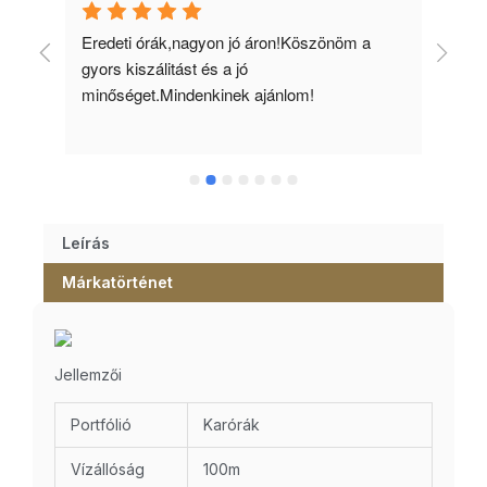
 
Eredeti órák,nagyon jó áron!Köszönöm a 
Min
gyors kiszálitást és a jó 
kös
minőséget.Mindenkinek ajánlom!
Leírás
Márkatörténet
Jellemzői
Portfólió
Karórák
Vízállóság
100m