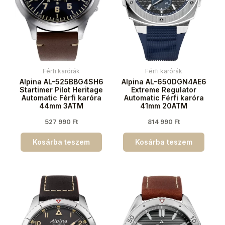
Férfi karórák
Férfi karórák
Alpina AL-525BBG4SH6
Alpina AL-650DGN4AE6
Startimer Pilot Heritage
Extreme Regulator
Automatic Férfi karóra
Automatic Férfi karóra
44mm 3ATM
41mm 20ATM
527 990
Ft
814 990
Ft
Kosárba teszem
Kosárba teszem