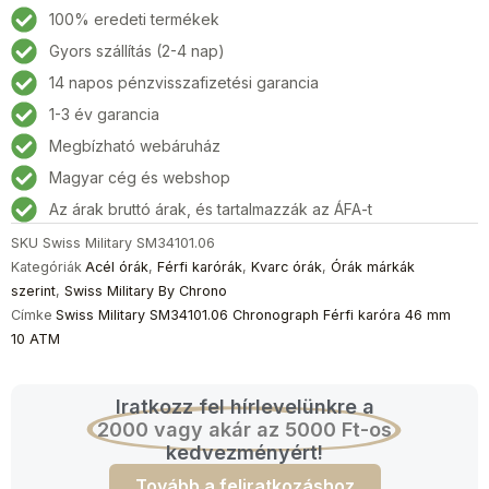
SM34101.06
100% eredeti termékek
Chronograph
Gyors szállítás (2-4 nap)
Férfi
14 napos pénzvisszafizetési garancia
karóra
46
1-3 év garancia
mm
Megbízható webáruház
10
Magyar cég és webshop
ATM
mennyiség
Az árak bruttó árak, és tartalmazzák az ÁFA-t
SKU
Swiss Military SM34101.06
Kategóriák
Acél órák
,
Férfi karórák
,
Kvarc órák
,
Órák márkák
szerint
,
Swiss Military By Chrono
Címke
Swiss Military SM34101.06 Chronograph Férfi karóra 46 mm
10 ATM
Iratkozz fel hírlevelünkre a
2000 vagy akár az 5000 Ft-os
kedvezményért!
Tovább a feliratkozáshoz