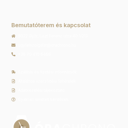
Bemutatóterem és kapcsolat
9022 Győr, Liszt Ferenc utca 40 1/213
ugyfelszolgalat@orachrono.hu
+36 70 410 6466
Szállítás és fizetési információk
Általános szerződési feltételek
Adatkezelési tájékoztató
Gyakran ismételt kérdések