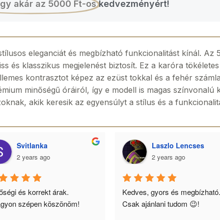
gy akár az 5000 Ft-os
kedvezményért!
stílusos eleganciát és megbízható funkcionalitást kínál. A
iss és klasszikus megjelenést biztosít. Ez a karóra tökélete
llemes kontrasztot képez az ezüst tokkal és a fehér számla
rémium minőségű óráiról, így e modell is magas színvonalú 
oknak, akik keresik az egyensúlyt a stílus és a funkcionalit
Svitlanka
Laszlo Lencses
2 years ago
2 years ago
ségi és korrekt árak. 
Kedves, gyors és megbízható.
gyon szépen köszönöm!
Csak ajánlani tudom 😉!