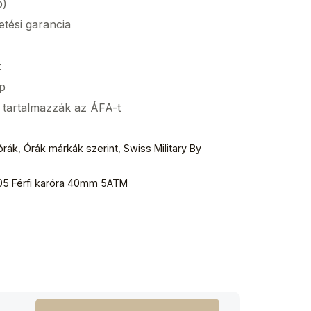
p)
etési garancia
z
p
s tartalmazzák az ÁFA-t
órák
,
Órák márkák szerint
,
Swiss Military By
.05 Férfi karóra 40mm 5ATM