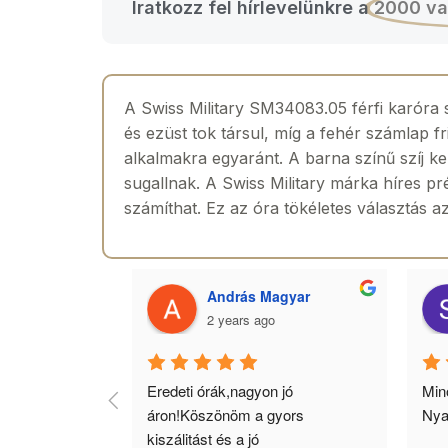
Iratkozz fel hírlevelünkre a
2000 va
A Swiss Military SM34083.05 férfi karóra 
és ezüst tok társul, míg a fehér számlap fr
alkalmakra egyaránt. A barna színű szíj ke
sugallnak. A Swiss Military márka híres p
számíthat. Ez az óra tökéletes választás az
 Toth
András Magyar
2 years ago
agyok 
Eredeti órák,nagyon jó 
Minő
llítás, nagy 
áron!Köszönöm a gyors 
Nya
ató minőség. 5 
kiszálitást és a jó 