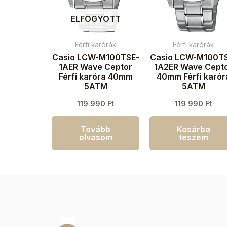
ELFOGYOTT
Férfi karórák
Férfi karórák
Casio LCW-M100TSE-
Casio LCW-M100T
1AER Wave Ceptor
1A2ER Wave Cept
Férfi karóra 40mm
40mm Férfi karór
5ATM
5ATM
119 990
Ft
119 990
Ft
Tovább
Kosárba
olvasom
teszem