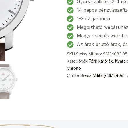
Gyors szállítás (2-4 na
karóra
14 napos pénzvisszafiz
40mm
1-3 év garancia
5ATM
Megbízható webáruhá
mennyiség
Magyar cég és websho
Az árak bruttó árak, é
SKU
Swiss Military SM34083.05
Kategóriák
Férfi karórák
,
Kvarc 
Chrono
Címke
Swiss Military SM34083