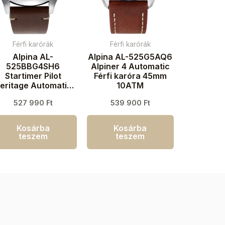
Férfi karórák
Férfi karórák
Alpina AL-
Alpina AL-525G5AQ6
525BBG4SH6
Alpiner 4 Automatic
Startimer Pilot
Férfi karóra 45mm
eritage Automatic
10ATM
Férfi karóra 44mm
527 990
Ft
539 900
Ft
3ATM
Kosárba
Kosárba
teszem
teszem