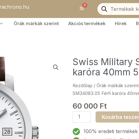
Products
0
orachrono.hu
search
Kosár
Órák márkák szerint
Akciós termékek
Hírek
R
Swiss Military
karóra 40mm 
Kezdőlap
/
Órák márkák szerint
SM34083.05 Férfi karóra 40
60 000
Ft
Swiss
Kosárba tesze
Military
SM34083.05
100% eredeti termékek
Férfi