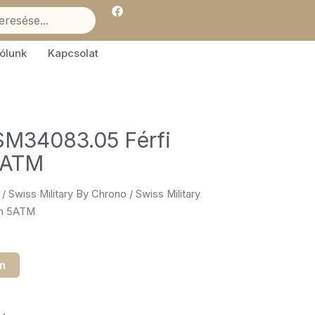
F
a
c
e
b
ólunk
Kapcsolat
o
o
k
 SM34083.05 Férfi
5ATM
/
Swiss Military By Chrono
/ Swiss Military
mm 5ATM
m