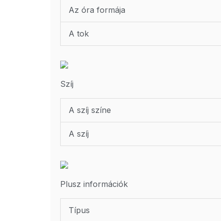
Az óra formája
A tok
Szíj
A szíj színe
A szíj
Plusz információk
Típus