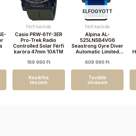
ELFOGYOTT
Férfi karórák
Férfi karórák
SE-
Casio PRW-61Y-3ER
Alpina AL-
or
Pro-Trek Radio
525LNSB4VG6
a
Controlled Solar Férfi
Seastrong Gyre Diver
karóra 47mm 10ATM
Automatic Limited
H
Edition Férfi karóra
169 990
Ft
609 990
Ft
44mm 30ATM
Kosárba
Tovább
teszem
olvasom