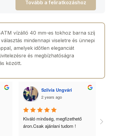
Tovább a feliratkozáshoz
z 5ATM vízálló 40 mm-es tokhoz barna szíj
s választás mindennapi viseletre és ünnepi
ppal, amelyek időtlen eleganciát
kivitelezésre és megbízhatóságra
ás között.
Szilvia Ungvári
Lórá
2 years ago
2 yea
 
Kiváló minőség, megfizethető 
Az óra a férfia
áron.Csak ajánlani tudom !
ékszere, ebből 
óráimat mindig 