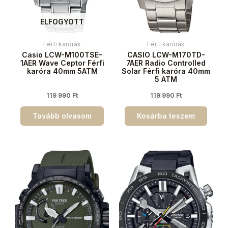
ELFOGYOTT
Férfi karórák
Férfi karórák
Casio LCW-M100TSE-
CASIO LCW-M170TD-
1AER Wave Ceptor Férfi
7AER Radio Controlled
karóra 40mm 5ATM
Solar Férfi karóra 40mm
5 ATM
119 990
Ft
119 990
Ft
Tovább olvasom
Kosárba teszem