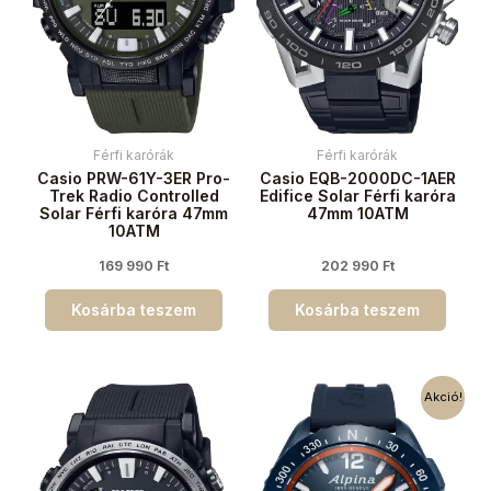
Férfi karórák
Férfi karórák
Casio PRW-61Y-3ER Pro-
Casio EQB-2000DC-1AER
Trek Radio Controlled
Edifice Solar Férfi karóra
Solar Férfi karóra 47mm
47mm 10ATM
10ATM
169 990
Ft
202 990
Ft
Kosárba teszem
Kosárba teszem
Akció!