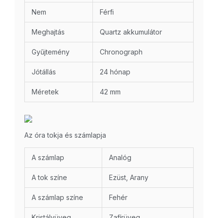
Nem
Férfi
Meghajtás
Quartz akkumulátor
Gyűjtemény
Chronograph
Jótállás
24 hónap
Méretek
42 mm
Az óra tokja és számlapja
A számlap
Analóg
A tok színe
Ezüst, Arany
A számlap színe
Fehér
Kristályüveg
Zafírüveg