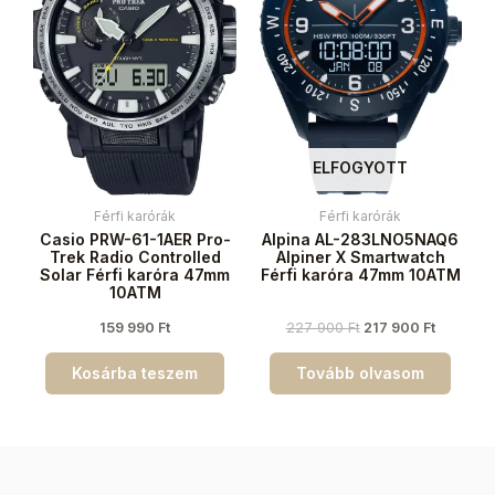
ELFOGYOTT
Férfi karórák
Férfi karórák
Casio PRW-61-1AER Pro-
Alpina AL-283LNO5NAQ6
Trek Radio Controlled
Alpiner X Smartwatch
Solar Férfi karóra 47mm
Férfi karóra 47mm 10ATM
10ATM
159 990
Ft
227 900
Ft
217 900
Ft
Kosárba teszem
Tovább olvasom