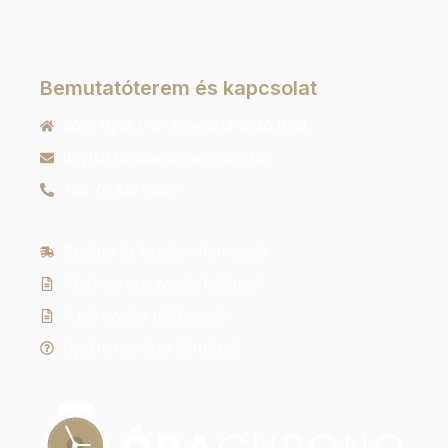
Bemutatóterem és kapcsolat
9022 Győr, Liszt Ferenc utca 40 1/213
ugyfelszolgalat@orachrono.hu
+36 70 410 6466
Szállítás és fizetési információk
Általános szerződési feltételek
Adatkezelési tájékoztató
Gyakran ismételt kérdések