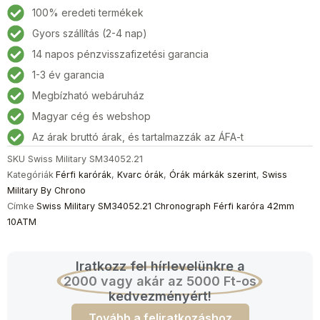
SM34052.21
100% eredeti termékek
Chronograph
Gyors szállítás (2-4 nap)
Férfi
14 napos pénzvisszafizetési garancia
karóra
42mm
1-3 év garancia
10ATM
Megbízható webáruház
mennyiség
Magyar cég és webshop
Az árak bruttó árak, és tartalmazzák az ÁFA-t
SKU
Swiss Military SM34052.21
Kategóriák
Férfi karórák
,
Kvarc órák
,
Órák márkák szerint
,
Swiss
Military By Chrono
Címke
Swiss Military SM34052.21 Chronograph Férfi karóra 42mm
10ATM
Iratkozz fel hírlevelünkre a
2000 vagy akár az 5000 Ft-os
kedvezményért!
Tovább a feliratkozáshoz