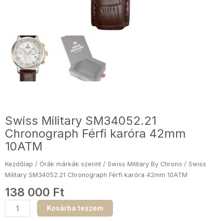
Swiss Military SM34052.21
Chronograph Férfi karóra 42mm
10ATM
Kezdőlap
/
Órák márkák szerint
/
Swiss Military By Chrono
/ Swiss
Military SM34052.21 Chronograph Férfi karóra 42mm 10ATM
138 000
Ft
Swiss
Kosárba teszem
Military