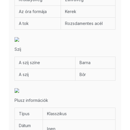
Az óra formája
Kerek
A tok
Rozsdamentes acél
Szíj
A szíj színe
Barna
A szíj
Bőr
Plusz információk
Típus
Klasszikus
Dátum
Igen