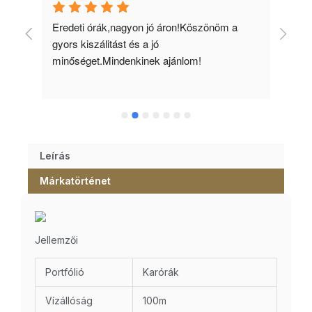
 
Eredeti órák,nagyon jó áron!Köszönöm a 
Min
gyors kiszálitást és a jó 
kös
minőséget.Mindenkinek ajánlom!
Leírás
Márkatörténet
Jellemzői
Portfólió
Karórák
Vízállóság
100m