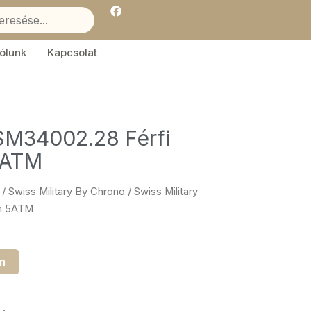
F
a
c
e
b
ólunk
Kapcsolat
o
o
k
 SM34002.28 Férfi
5ATM
/
Swiss Military By Chrono
/ Swiss Military
mm 5ATM
m