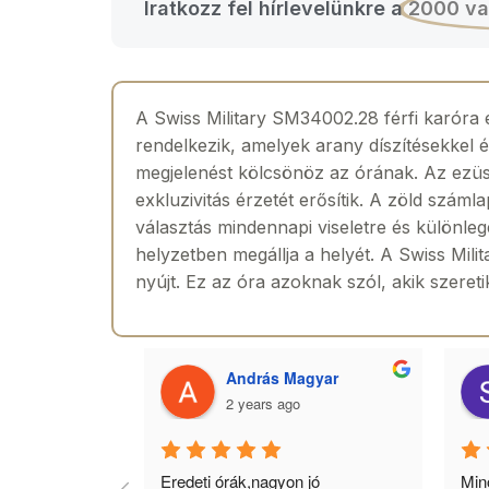
Iratkozz fel hírlevelünkre a
2000 va
A Swiss Military SM34002.28 férfi karóra e
rendelkezik, amelyek arany díszítésekkel é
megjelenést kölcsönöz az órának. Az ezüst 
exkluzivitás érzetét erősítik. A zöld számla
választás mindennapi viseletre és különl
helyzetben megállja a helyét. A Swiss Mili
nyújt. Ez az óra azoknak szól, akik szereti
 Toth
András Magyar
2 years ago
agyok 
Eredeti órák,nagyon jó 
Minő