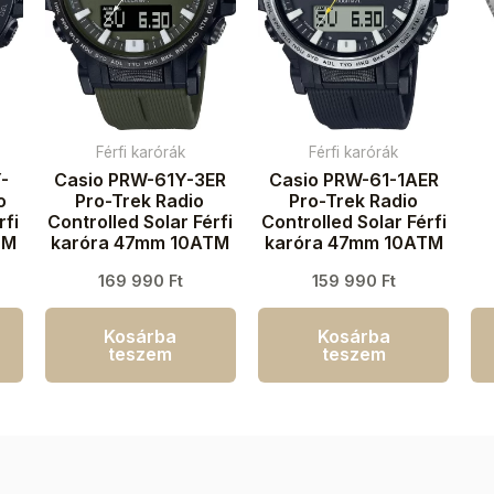
Férfi karórák
Férfi karórák
-
Casio PRW-61Y-3ER
Casio PRW-61-1AER
o
Pro-Trek Radio
Pro-Trek Radio
rfi
Controlled Solar Férfi
Controlled Solar Férfi
TM
karóra 47mm 10ATM
karóra 47mm 10ATM
k
169 990
Ft
159 990
Ft
Kosárba
Kosárba
teszem
teszem