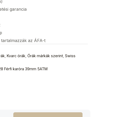
p)
etési garancia
z
p
s tartalmazzák az ÁFA-t
rák
,
Kvarc órák
,
Órák márkák szerint
,
Swiss
.28 Férfi karóra 39mm 5ATM