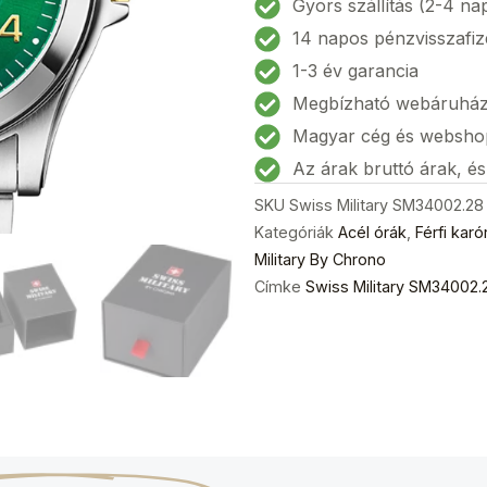
Gyors szállítás (2-4 na
karóra
14 napos pénzvisszafiz
39mm
1-3 év garancia
5ATM
Megbízható webáruhá
mennyiség
Magyar cég és websho
Az árak bruttó árak, é
SKU
Swiss Military SM34002.28
Kategóriák
Acél órák
,
Férfi karó
Military By Chrono
Címke
Swiss Military SM34002