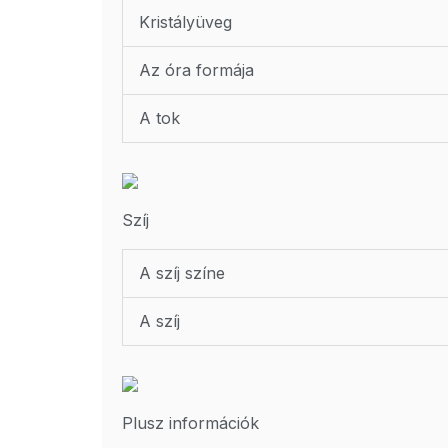
Kristályüveg
Az óra formája
A tok
Szíj
A szíj színe
A szíj
Plusz információk