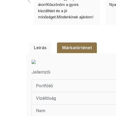
llítás, nagy 
áron!Köszönöm a gyors 
Nya
ató minőség. 5 
kiszálitást és a jó 
lésem.
minőséget.Mindenkinek ajánlom!
Leírás
Márkatörténet
Jellemzői
Portfólió
Vízállóság
Nem