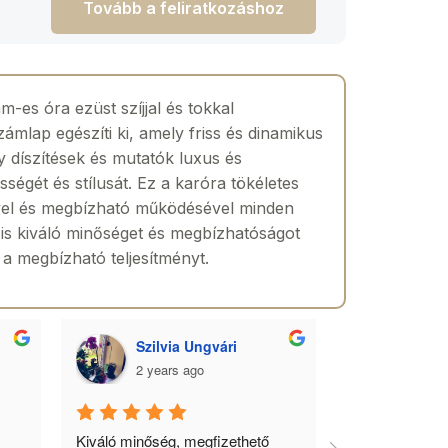
Tovább a feliratkozáshoz
-es óra ezüst szíjjal és tokkal
ámlap egészíti ki, amely friss és dinamikus
y díszítések és mutatók luxus és
ességét és stílusát. Ez a karóra tökéletes
ével és megbízható működésével minden
 is kiváló minőséget és megbízhatóságot
s a megbízható teljesítményt.
Szilvia Ungvári
Lórá
2 years ago
2 yea
 
Kiváló minőség, megfizethető 
Az óra a férfia