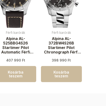
Férfi karórák
Férfi karórák
Alpina AL-
Alpina AL-
525BBG4S26
372BW4S26B
Startimer Pilot
Startimer Pilot
Automatic Férfi
Chronograph Férfi
aróra 41mm 10ATM
karóra 41mm 10ATM
407 990
Ft
398 990
Ft
Kosárba
Kosárba
teszem
teszem