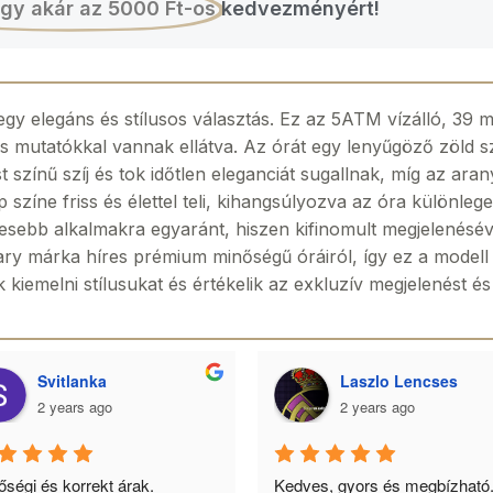
gy akár az 5000 Ft-os
kedvezményért!
gy elegáns és stílusos választás. Ez az 5ATM vízálló, 39 mm
s mutatókkal vannak ellátva. Az órát egy lenyűgöző zöld sz
színű szíj és tok időtlen eleganciát sugallnak, míg az aran
p színe friss és élettel teli, kihangsúlyozva az óra különleg
egesebb alkalmakra egyaránt, hiszen kifinomult megjelenés
tary márka híres prémium minőségű óráiról, így ez a modell
k kiemelni stílusukat és értékelik az exkluzív megjelenést é
Svitlanka
Laszlo Lencses
2 years ago
2 years ago
ségi és korrekt árak. 
Kedves, gyors és megbízható.