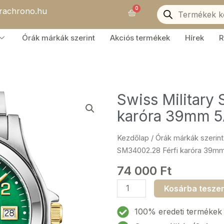
Products
0
orachrono.hu
search
Kosár
Órák márkák szerint
Akciós termékek
Hírek
R
Swiss Military
karóra 39mm 
Kezdőlap
/
Órák márkák szerint
SM34002.28 Férfi karóra 39
74 000
Ft
Swiss
Kosárba tesze
Military
SM34002.28
100% eredeti termékek
Férfi