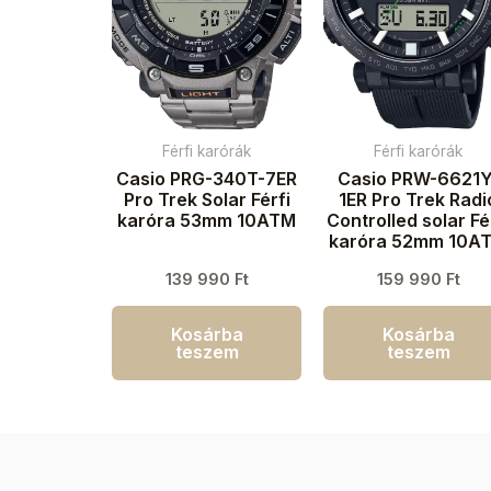
Férfi karórák
Férfi karórák
Casio PRG-340T-7ER
Casio PRW-6621Y
Pro Trek Solar Férfi
1ER Pro Trek Radi
karóra 53mm 10ATM
Controlled solar Fé
karóra 52mm 10A
139 990
Ft
159 990
Ft
Kosárba
Kosárba
teszem
teszem