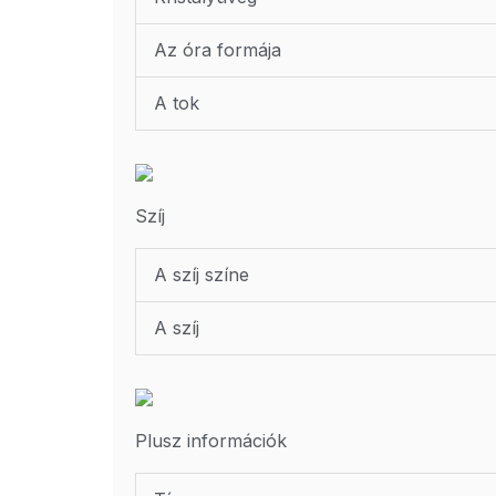
Az óra formája
A tok
Szíj
A szíj színe
A szíj
Plusz információk