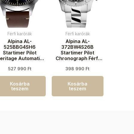
Férfi karórák
Férfi karórák
Alpina AL-
Alpina AL-
525BBG4SH6
372BW4S26B
Startimer Pilot
Startimer Pilot
eritage Automatic
Chronograph Férfi
Férfi karóra 44mm
karóra 41mm 10ATM
527 990
Ft
398 990
Ft
3ATM
Kosárba
Kosárba
teszem
teszem