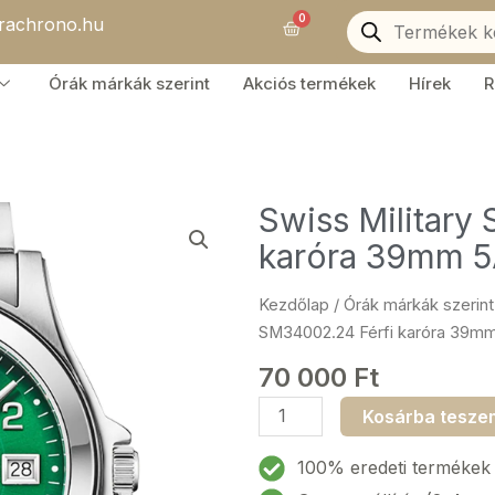
Products
0
orachrono.hu
search
Kosár
Órák márkák szerint
Akciós termékek
Hírek
R
Swiss Military
karóra 39mm 
Kezdőlap
/
Órák márkák szerint
SM34002.24 Férfi karóra 39
70 000
Ft
Swiss
Kosárba tesze
Military
SM34002.24
100% eredeti termékek
Férfi