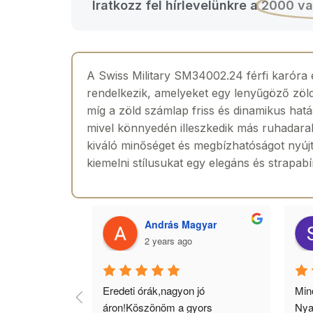
Iratkozz fel hírlevelünkre a
2000 va
A Swiss Military SM34002.24 férfi karóra e
rendelkezik, amelyeket egy lenyűgöző zöld 
míg a zöld számlap friss és dinamikus hat
mivel könnyedén illeszkedik más ruhadarab
kiváló minőséget és megbízhatóságot nyújt. 
kiemelni stílusukat egy elegáns és strapabí
 Toth
András Magyar
2 years ago
agyok 
Eredeti órák,nagyon jó 
Minő
llítás, nagy 
áron!Köszönöm a gyors 
Nya