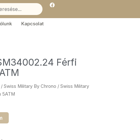
F
a
c
e
b
ólunk
Kapcsolat
o
o
k
 SM34002.24 Férfi
5ATM
/
Swiss Military By Chrono
/ Swiss Military
mm 5ATM
m