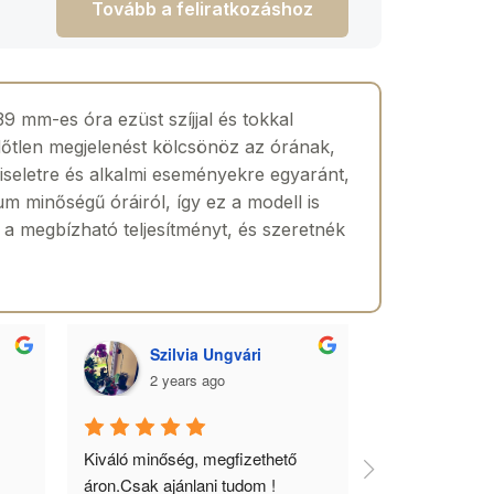
Tovább a feliratkozáshoz
9 mm-es óra ezüst szíjjal és tokkal
időtlen megjelenést kölcsönöz az órának,
viseletre és alkalmi eseményekre egyaránt,
m minőségű óráiról, így ez a modell is
s a megbízható teljesítményt, és szeretnék
Szilvia Ungvári
Lórá
2 years ago
2 yea
 
Kiváló minőség, megfizethető 
Az óra a férfia
áron.Csak ajánlani tudom !
ékszere, ebből 