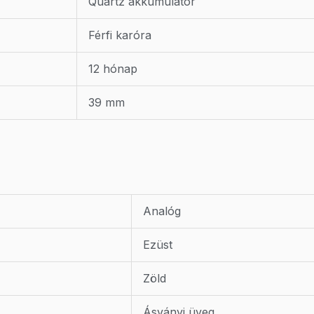
Quartz akkumulátor
Férfi karóra
12 hónap
39 mm
Analóg
Ezüst
Zöld
Ásványi üveg