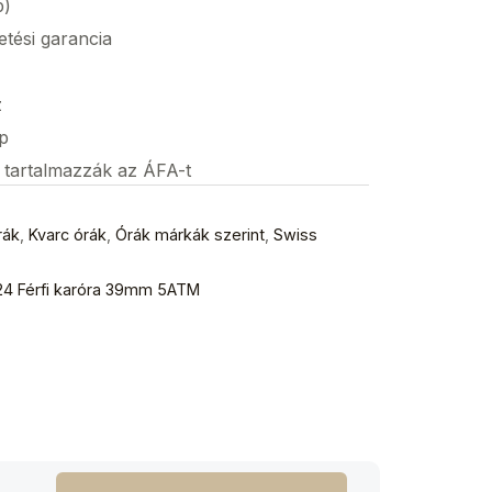
p)
etési garancia
z
p
s tartalmazzák az ÁFA-t
rák
,
Kvarc órák
,
Órák márkák szerint
,
Swiss
.24 Férfi karóra 39mm 5ATM