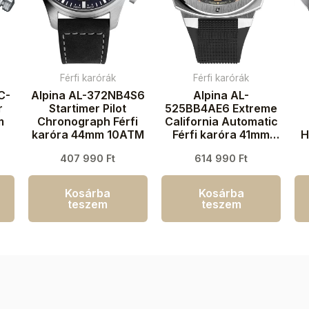
Férfi karórák
Férfi karórák
C-
Alpina AL-372NB4S6
Alpina AL-
r
Startimer Pilot
525BB4AE6 Extreme
m
Chronograph Férfi
California Automatic
karóra 44mm 10ATM
Férfi karóra 41mm
H
20ATM
407 990
Ft
614 990
Ft
Kosárba
Kosárba
teszem
teszem