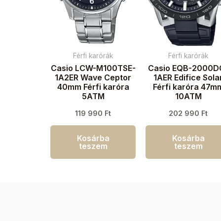
Férfi karórák
Férfi karórák
Casio LCW-M100TSE-
Casio EQB-2000D
1A2ER Wave Ceptor
1AER Edifice Sola
40mm Férfi karóra
Férfi karóra 47m
5ATM
10ATM
119 990
Ft
202 990
Ft
Kosárba
Kosárba
teszem
teszem