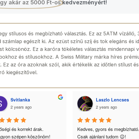
gy akár az 5000 Ft-os
kedvezményért!
gy stílusos és megbízható választás. Ez az 5ATM vízálló, 3
számlap egészít ki. Az ezüst színű szíj és tok elegáns és 
ást kölcsönöz. Ez a karóra tökéletes választás mindennapi 
okhoz és stílusokhoz. A Swiss Military márka híres prémiu
Ez az óra azoknak szól, akik értékelik az időtlen stílust é
ró kiegészítővel.
Svitlanka
Laszlo Lencses
2 years ago
2 years ago
ségi és korrekt árak. 
Kedves, gyors és megbízható.
gyon szépen köszönöm!
Csak ajánlani tudom 😉!