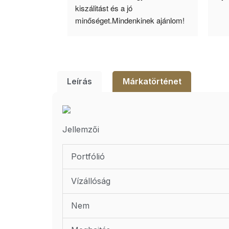
ató minőség. 5 
kiszálitást és a jó 
lésem.
minőséget.Mindenkinek ajánlom!
Leírás
Márkatörténet
Jellemzői
Portfólió
Vízállóság
Nem