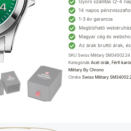
Gyors szállítás (2-4 na
karóra
14 napos pénzvisszafiz
39mm
1-3 év garancia
5ATM
Megbízható webáruhá
mennyiség
Magyar cég és websho
Az árak bruttó árak, é
SKU
Swiss Military SM34002.24
Kategóriák
Acél órák
,
Férfi karó
Military By Chrono
Címke
Swiss Military SM34002