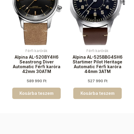
Férfi karórák
Férfi karórák
Alpina AL-520BY4H6
Alpina AL-525BBG4SH6
Seastrong Diver
Startimer Pilot Heritage
Automatic Férfi karóra
Automatic Férfi karóra
42mm 30ATM
44mm 3ATM
589 990
Ft
527 990
Ft
Kosárba teszem
Kosárba teszem