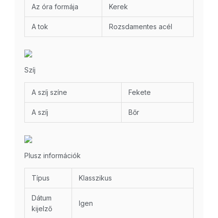
Az óra formája
Kerek
A tok
Rozsdamentes acél
Szíj
A szíj színe
Fekete
A szíj
Bőr
Plusz információk
Típus
Klasszikus
Dátum
Igen
kijelző