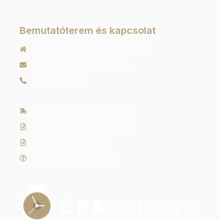
Bemutatóterem és kapcsolat
9022 Győr, Liszt Ferenc utca 40 1/213
ugyfelszolgalat@orachrono.hu
+36 70 410 6466
Szállítás és fizetési információk
Általános szerződési feltételek
Adatkezelési tájékoztató
Gyakran ismételt kérdések