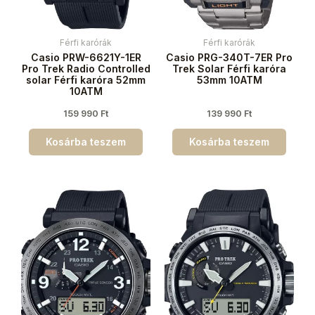
Férfi karórák
Férfi karórák
Casio PRW-6621Y-1ER
Casio PRG-340T-7ER Pro
Pro Trek Radio Controlled
Trek Solar Férfi karóra
solar Férfi karóra 52mm
53mm 10ATM
10ATM
159 990
Ft
139 990
Ft
Kosárba teszem
Kosárba teszem