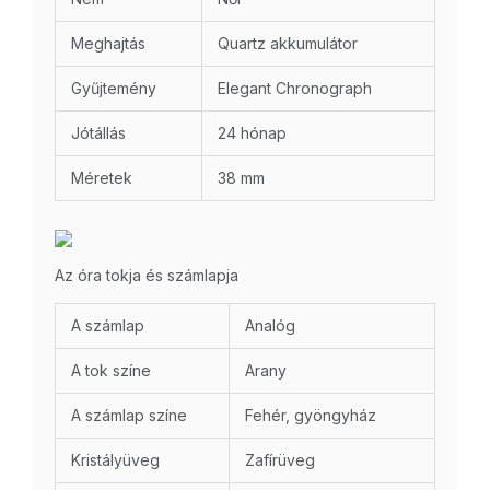
Meghajtás
Quartz akkumulátor
Gyűjtemény
Elegant Chronograph
Jótállás
24 hónap
Méretek
38 mm
Az óra tokja és számlapja
A számlap
Analóg
A tok színe
Arany
A számlap színe
Fehér, gyöngyház
Kristályüveg
Zafírüveg