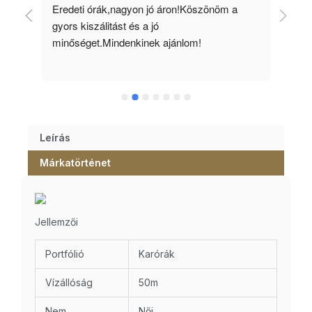
 
Eredeti órák,nagyon jó áron!Köszönöm a 
Min
gyors kiszálitást és a jó 
kös
minőséget.Mindenkinek ajánlom!
Leírás
Márkatörténet
Jellemzői
Portfólió
Karórák
Vízállóság
50m
Nem
Női