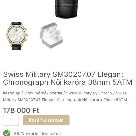
Swiss Military SM30207.07 Elegant
Chronograph Női karóra 38mm 5ATM
Kezdőlap
/
Órák márkák szerint
/
Swiss Military By Chrono
/ Swiss
Military SM30207.07 Elegant Chronograph Női karóra 38mm 5ATM
178 000
Ft
Swiss
Kosárba teszem
Military
SM30207.07
100% eredeti termékek