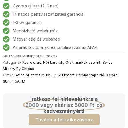
Elegant
Gyors szállítás (2-4 nap)
Chronograph
14 napos pénzvisszafizetési garancia
Női
karóra
1-3 év garancia
38mm
Megbízható webáruház
5ATM
Magyar cég és webshop
mennyiség
Az árak bruttó árak, és tartalmazzák az ÁFA-t
SKU
Swiss Military SM30207.07
Kategóriák
Kvarc órák
,
Női karórák
,
Órák márkák szerint
,
Swiss
Military By Chrono
Címke
Swiss Military SM30207.07 Elegant Chronograph Női karóra
38mm 5ATM
Iratkozz fel hírlevelünkre a
2000 vagy akár az 5000 Ft-os
kedvezményért!
Tovább a feliratkozáshoz