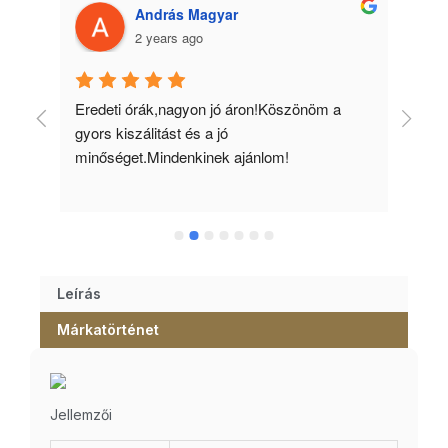
András Magyar
2 years ago
 
Eredeti órák,nagyon jó áron!Köszönöm a 
Min
gyors kiszálitást és a jó 
kös
minőséget.Mindenkinek ajánlom!
Leírás
Márkatörténet
Jellemzői