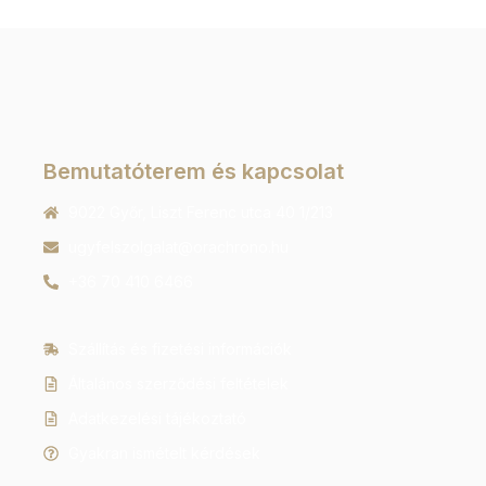
Bemutatóterem és kapcsolat
9022 Győr, Liszt Ferenc utca 40 1/213
ugyfelszolgalat@orachrono.hu
+36 70 410 6466
Szállítás és fizetési információk
Általános szerződési feltételek
Adatkezelési tájékoztató
Gyakran ismételt kérdések