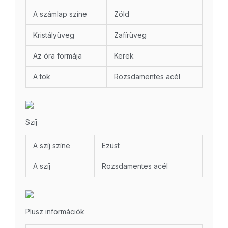
A számlap színe
Zöld
Kristályüveg
Zafírüveg
Az óra formája
Kerek
A tok
Rozsdamentes acél
Szíj
A szíj színe
Ezüst
A szíj
Rozsdamentes acél
Plusz információk