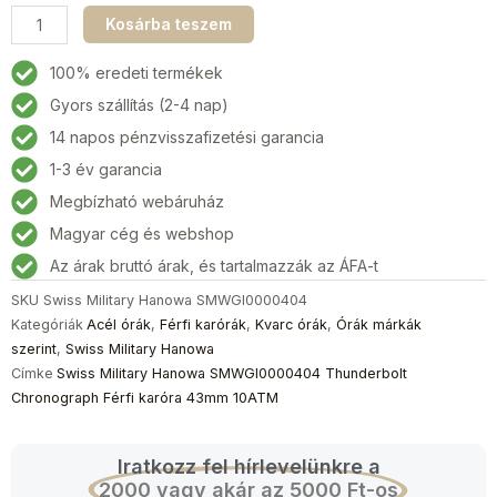
Swiss
Kosárba teszem
Military
Hanowa
100% eredeti termékek
SMWGI0000404
Gyors szállítás (2-4 nap)
Thunderbolt
14 napos pénzvisszafizetési garancia
Chronograph
Férfi
1-3 év garancia
karóra
Megbízható webáruház
43mm
Magyar cég és webshop
10ATM
mennyiség
Az árak bruttó árak, és tartalmazzák az ÁFA-t
SKU
Swiss Military Hanowa SMWGI0000404
Kategóriák
Acél órák
,
Férfi karórák
,
Kvarc órák
,
Órák márkák
szerint
,
Swiss Military Hanowa
Címke
Swiss Military Hanowa SMWGI0000404 Thunderbolt
Chronograph Férfi karóra 43mm 10ATM
Iratkozz fel hírlevelünkre a
2000 vagy akár az 5000 Ft-os