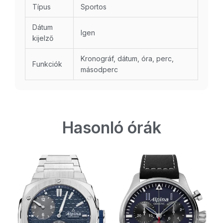
Típus
Sportos
Dátum
Igen
kijelző
Kronográf, dátum, óra, perc,
Funkciók
másodperc
Hasonló órák