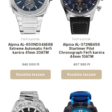
Férfi karórák
Férfi karórák
Alpina AL-650NDG4AE6B
Alpina AL-372NB4S6
Extreme Automatic Férfi
Startimer Pilot
karóra 41mm 20ATM
Chronograph Férfi karóra
44mm 10ATM
940 000
Ft
407 990
Ft
Kosárba teszem
Kosárba teszem