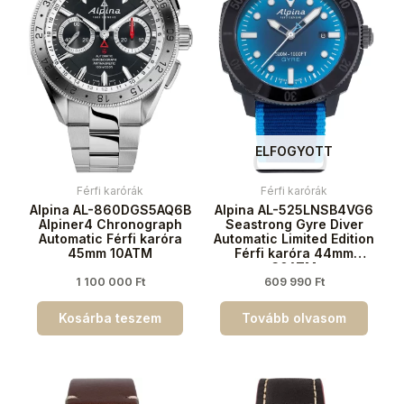
ELFOGYOTT
Férfi karórák
Férfi karórák
Alpina AL-860DGS5AQ6B
Alpina AL-525LNSB4VG6
Alpiner4 Chronograph
Seastrong Gyre Diver
Automatic Férfi karóra
Automatic Limited Edition
45mm 10ATM
Férfi karóra 44mm
30ATM
1 100 000
Ft
609 990
Ft
Kosárba teszem
Tovább olvasom