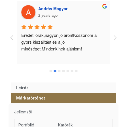
András Magyar
2 years ago
 
Eredeti órák,nagyon jó áron!Köszönöm a 
Min
gyors kiszálitást és a jó 
kös
minőséget.Mindenkinek ajánlom!
Leírás
Márkatörténet
Jellemzői
Portfólió
Karórák