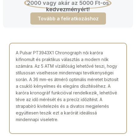
2000 vagy akár az 5000 Ft-os
kedvezményért!
Tovább a feliratkozáshoz
A Pulsar PT3943X1 Chronograph női karóra
kifinomult és praktikus választás a modern nők
számára. Az 5 ATM vízállóság lehetővé teszi, hogy
stílusosan viselhesse mindennapi tevékenységei
során. A 36 mm-es átmérő optimális méretet biztosít
a csukló kényelmes és elegáns díszítéséhez. A
karóra kronográf funkcióval rendelkezik, lehetővé
téve az idő mérését és a precíz időzítést. A
strapabíró kivitelezés és a divatos megjelenés
együttesen teszik ezt a karórát ideálissá
mindennapi viseletre.