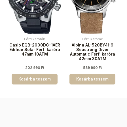
Férfi karórák
Férfi karórák
Casio EQB-2000DC-1AER
Alpina AL-520BY4H6
Edifice Solar Férfi karóra
Seastrong Diver
47mm 10ATM
Automatic Férfi karóra
42mm 30ATM
202 990
Ft
589 990
Ft
Kosárba teszem
Kosárba teszem