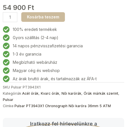
54 900
Ft
Pulsar
Kosárba teszem
PT3943X1
Chronograph
100% eredeti termékek
Női
Gyors szállítás (2-4 nap)
karóra
14 napos pénzvisszafizetési garancia
36mm
5
1-3 év garancia
ATM
Megbízható webáruház
mennyiség
Magyar cég és webshop
Az árak bruttó árak, és tartalmazzák az ÁFA-t
SKU
Pulsar PT3943X1
Kategóriák
Acél órák
,
Kvarc órák
,
Női karórák
,
Órák márkák szerint
,
Pulsar
Címke
Pulsar PT3943X1 Chronograph Női karóra 36mm 5 ATM
Iratkozz fel hírlevelünkre a