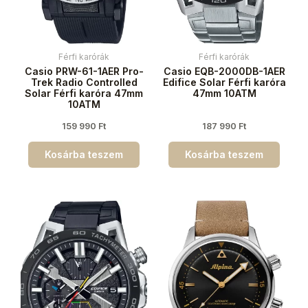
Férfi karórák
Férfi karórák
Casio PRW-61-1AER Pro-
Casio EQB-2000DB-1AER
Trek Radio Controlled
Edifice Solar Férfi karóra
Solar Férfi karóra 47mm
47mm 10ATM
10ATM
159 990
Ft
187 990
Ft
Kosárba teszem
Kosárba teszem