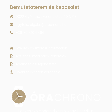
Bemutatóterem és kapcsolat
9022 Győr, Liszt Ferenc utca 40 1/213
ugyfelszolgalat@orachrono.hu
+36 70 410 6466
Szállítás és fizetési információk
Általános szerződési feltételek
Adatkezelési tájékoztató
Gyakran ismételt kérdések
Legyen szó modern dizájnról vagy klasszikus