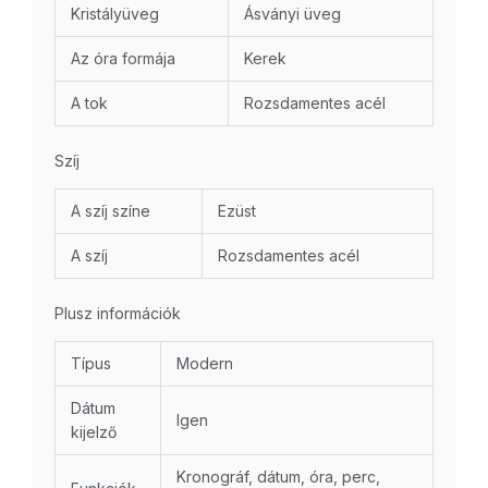
Kristályüveg
Ásványi üveg
Az óra formája
Kerek
A tok
Rozsdamentes acél
Szíj
A szíj színe
Ezüst
A szíj
Rozsdamentes acél
Plusz információk
Típus
Modern
Dátum
Igen
kijelző
Kronográf, dátum, óra, perc,