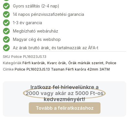
Férfi
Gyors szállítás (2-4 nap)
karóra
14 napos pénzvisszafizetési garancia
42mm
3ATM
1-3 év garancia
mennyiség
Megbízható webáruház
Magyar cég és webshop
Az árak bruttó árak, és tartalmazzák az ÁFA-t
SKU
Police PL16023JS.13
Kategóriák
Férfi karórák
,
Kvarc órák
,
Órák márkák szerint
,
Police
Címke
Police PL16023JS.13 Tasman Férfi karóra 42mm 3ATM
Iratkozz fel hírlevelünkre a
2000 vagy akár az 5000 Ft-os
kedvezményért!
Tovább a feliratkozáshoz