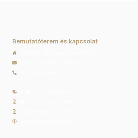
Bemutatóterem és kapcsolat
9022 Győr, Liszt Ferenc utca 40 1/213
ugyfelszolgalat@orachrono.hu
+36 70 410 6466
Szállítás és fizetési információk
Általános szerződési feltételek
Adatkezelési tájékoztató
Gyakran ismételt kérdések