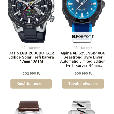
ELFOGYOTT
Férfi karórák
Férfi karórák
Casio EQB-2000DC-1AER
Alpina AL-525LNSB4VG6
Edifice Solar Férfi karóra
Seastrong Gyre Diver
47mm 10ATM
Automatic Limited Edition
Férfi karóra 44mm
30ATM
202 990
Ft
609 990
Ft
Kosárba teszem
Tovább olvasom