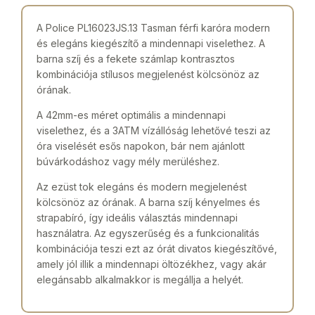
A Police PL16023JS.13 Tasman férfi karóra modern
és elegáns kiegészítő a mindennapi viselethez. A
barna szíj és a fekete számlap kontrasztos
kombinációja stílusos megjelenést kölcsönöz az
órának.
A 42mm-es méret optimális a mindennapi
viselethez, és a 3ATM vízállóság lehetővé teszi az
óra viselését esős napokon, bár nem ajánlott
búvárkodáshoz vagy mély merüléshez.
Az ezüst tok elegáns és modern megjelenést
kölcsönöz az órának. A barna szíj kényelmes és
strapabíró, így ideális választás mindennapi
használatra. Az egyszerűség és a funkcionalitás
kombinációja teszi ezt az órát divatos kiegészítővé,
amely jól illik a mindennapi öltözékhez, vagy akár
elegánsabb alkalmakkor is megállja a helyét.