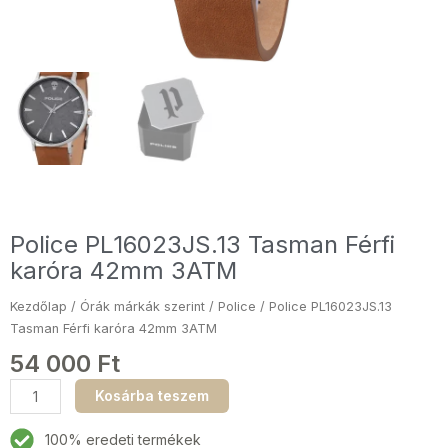
Police PL16023JS.13 Tasman Férfi
karóra 42mm 3ATM
Kezdőlap
/
Órák márkák szerint
/
Police
/ Police PL16023JS.13
Tasman Férfi karóra 42mm 3ATM
54 000
Ft
Police
Kosárba teszem
PL16023JS.13
Tasman
100% eredeti termékek