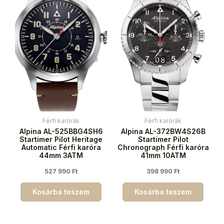
Férfi karórák
Férfi karórák
Alpina AL-525BBG4SH6
Alpina AL-372BW4S26B
Startimer Pilot Heritage
Startimer Pilot
Automatic Férfi karóra
Chronograph Férfi karóra
44mm 3ATM
41mm 10ATM
527 990
Ft
398 990
Ft
Kosárba teszem
Kosárba teszem