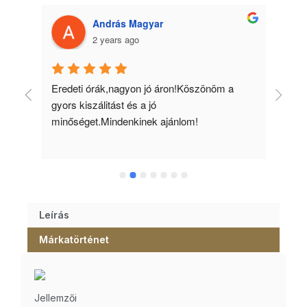
András Magyar
2 years ago
 
Eredeti órák,nagyon jó áron!Köszönöm a 
Min
gyors kiszálitást és a jó 
kös
minőséget.Mindenkinek ajánlom!
Leírás
Márkatörténet
Jellemzői