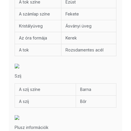
A tok színe
Ezüst
A számlap színe
Fekete
Kristályüveg
Ásványi üveg
Az óra formája
Kerek
A tok
Rozsdamentes acél
Szíj
A szíj színe
Barna
A szíj
Bőr
Plusz információk