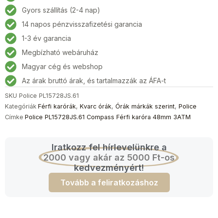
Férfi
Gyors szállítás (2-4 nap)
karóra
14 napos pénzvisszafizetési garancia
48mm
3ATM
1-3 év garancia
mennyiség
Megbízható webáruház
Magyar cég és webshop
Az árak bruttó árak, és tartalmazzák az ÁFA-t
SKU
Police PL15728JS.61
Kategóriák
Férfi karórák
,
Kvarc órák
,
Órák márkák szerint
,
Police
Címke
Police PL15728JS.61 Compass Férfi karóra 48mm 3ATM
Iratkozz fel hírlevelünkre a
2000 vagy akár az 5000 Ft-os
kedvezményért!
Tovább a feliratkozáshoz