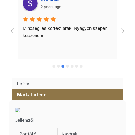
2 years ago
Minőségi és korrekt árak. Nyagyon szépen 
Ked
köszönöm!
tud
Leírás
Márkatörténet
Jellemzői
Portfólió
Karórák