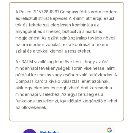
A Police PL15728JS.61 Compass férfi karóra modern
és letisztult stílust képvisel. A 48mm átmérőjű ezüst
tok és fekete szíj elegánsan kombinálja az
anyagokat és színeket, biztosítva a markáns
megjelenést. Az ezüst színű számlap tovább növeli
az óra modern vonalait, és a kontraszt a fekete
szíjjal és a tokkal kiemeli a részleteket.
Az 3ATM vízállóság lehetővé teszi, hogy az órát
mindennapi tevékenységek során viselhesse, mint
például kézmosás vagy esőben való tartózkodás. A
Compass karóra kiváló választás lehet azoknak,
akik egy elegáns és megbízható órát keresnek a
mindennapi viselethez. Az egyszerűség és a
funkcionalitás jellemzi, így időtálló kiegészítője lehet
az öltözékének.
Svitlanka