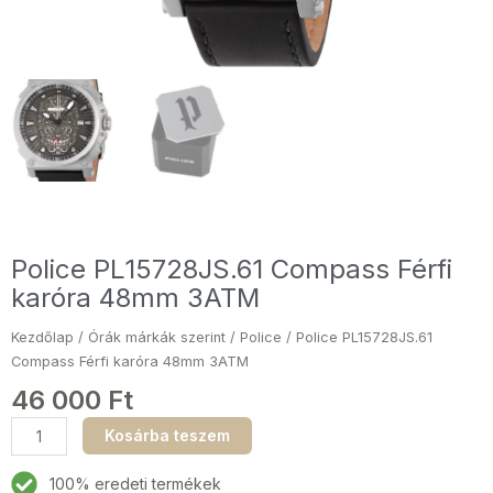
Police PL15728JS.61 Compass Férfi
karóra 48mm 3ATM
Kezdőlap
/
Órák márkák szerint
/
Police
/ Police PL15728JS.61
Compass Férfi karóra 48mm 3ATM
46 000
Ft
Police
Kosárba teszem
PL15728JS.61
Compass
100% eredeti termékek