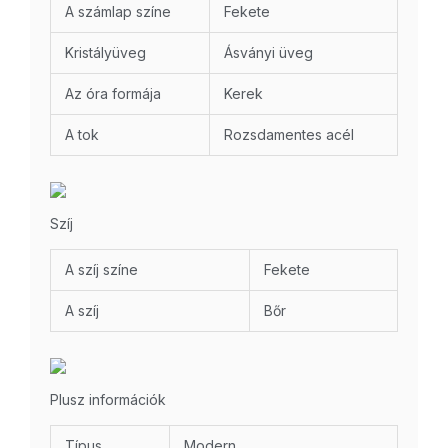
A számlap színe
Fekete
Kristályüveg
Ásványi üveg
Az óra formája
Kerek
A tok
Rozsdamentes acél
Szíj
A szíj színe
Fekete
A szíj
Bőr
Plusz információk
Típus
Modern