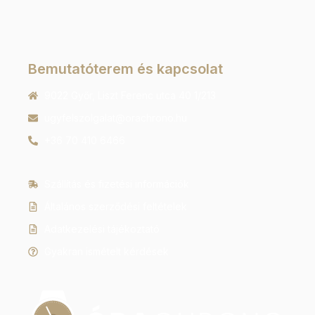
Bemutatóterem és kapcsolat
9022 Győr, Liszt Ferenc utca 40 1/213
ugyfelszolgalat@orachrono.hu
+36 70 410 6466
Szállítás és fizetési információk
Általános szerződési feltételek
Adatkezelési tájékoztató
Gyakran ismételt kérdések