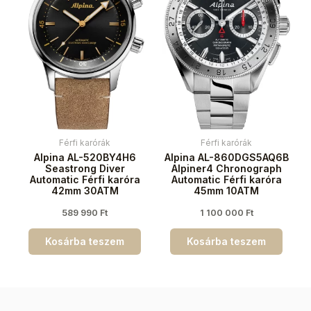
Férfi karórák
Férfi karórák
Alpina AL-520BY4H6
Alpina AL-860DGS5AQ6B
Seastrong Diver
Alpiner4 Chronograph
Automatic Férfi karóra
Automatic Férfi karóra
42mm 30ATM
45mm 10ATM
589 990
Ft
1 100 000
Ft
Kosárba teszem
Kosárba teszem