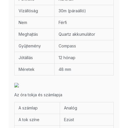
Vízállóság
30m (páraálló)
Nem
Férfi
Meghajtás
Quartz akkumulátor
Gyűjtemény
Compass
Jótállás
12 hónap
Méretek
48 mm
Az óra tokja és számlapja
A számlap
Analóg
A tok színe
Ezüst