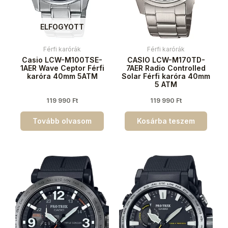
ELFOGYOTT
Férfi karórák
Férfi karórák
Casio LCW-M100TSE-
CASIO LCW-M170TD-
1AER Wave Ceptor Férfi
7AER Radio Controlled
karóra 40mm 5ATM
Solar Férfi karóra 40mm
5 ATM
119 990
Ft
119 990
Ft
Tovább olvasom
Kosárba teszem