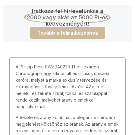
Iratkozz fel hírlevelünkre a
2000 vagy akár az 5000 Ft-os
kedvezményért!
Tovább a feliratkozáshoz
A Philipp Plein PWZBA0223 The Hexagon
Chronograph egy kifinomult és stílusos uniszex
karóra, melyet a márka exkluzív tervezése és
extravagáns stílusa jellemzi. Az óra 42 mm-es
méretű, és fekete szíjjal, tokkal és számlappal
rendelkezik, melyeket arany elemekkel
hangsúlyoznak.
A fekete és arany kombináció elegáns és modern
megjelenést kölcsönöz az órának. Az arany elemek
a számlapon és a tokon egyaránt feldobják az órát,