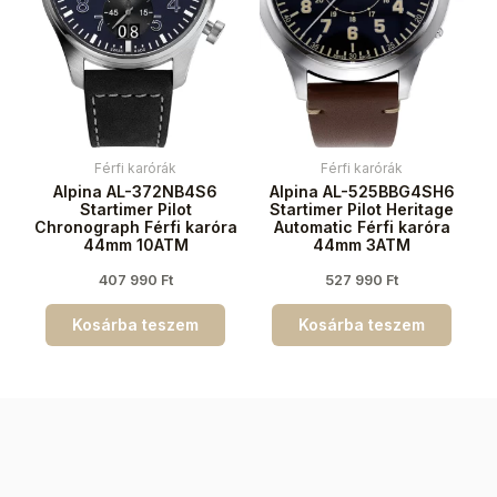
Férfi karórák
Férfi karórák
Alpina AL-372NB4S6
Alpina AL-525BBG4SH6
Startimer Pilot
Startimer Pilot Heritage
Chronograph Férfi karóra
Automatic Férfi karóra
44mm 10ATM
44mm 3ATM
407 990
Ft
527 990
Ft
Kosárba teszem
Kosárba teszem