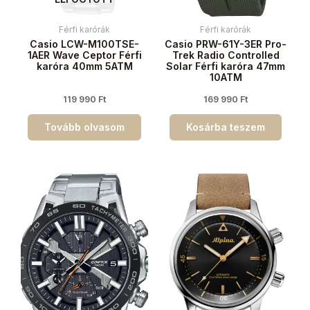
Férfi karórák
Férfi karórák
Casio LCW-M100TSE-
Casio PRW-61Y-3ER Pro-
1AER Wave Ceptor Férfi
Trek Radio Controlled
karóra 40mm 5ATM
Solar Férfi karóra 47mm
10ATM
119 990
Ft
169 990
Ft
Tovább olvasom
Kosárba teszem