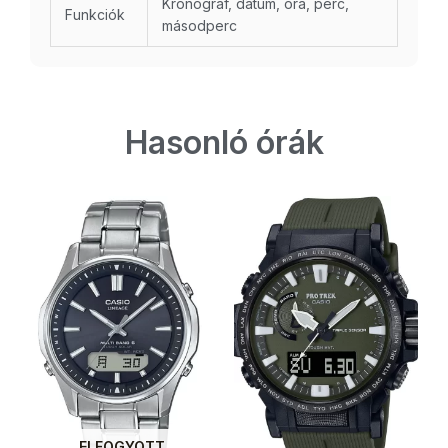
Kronográf, dátum, óra, perc,
Funkciók
másodperc
Hasonló órák
ELFOGYOTT