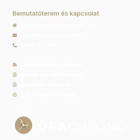
Bemutatóterem és kapcsolat
9022 Győr, Liszt Ferenc utca 40 1/213
ugyfelszolgalat@orachrono.hu
+36 70 410 6466
Szállítás és fizetési információk
Általános szerződési feltételek
Adatkezelési tájékoztató
Gyakran ismételt kérdések