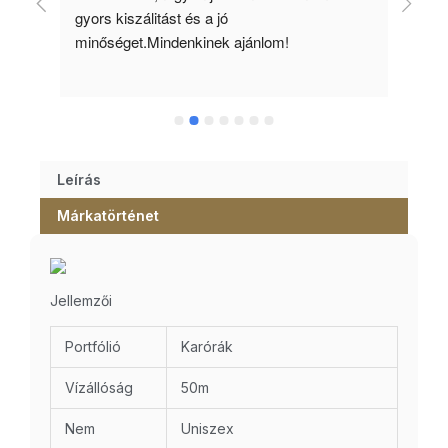
gyors kiszálitást és a jó 
kös
minőséget.Mindenkinek ajánlom!
Leírás
Márkatörténet
Jellemzői
Portfólió
Karórák
Vízállóság
50m
Nem
Uniszex