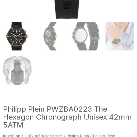
Philipp Plein PWZBA0223 The
Hexagon Chronograph Unisex 42mm
5ATM
Kezdőlap
/
Órák márkák szerint
/
Philipp Plein
/ Philipp Plein