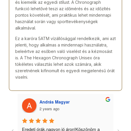
és kiemelik az egyedi stílust. A Chronograph
funkció lehetővé teszi az időmérés és az időzítés
pontos követését, ami praktikus lehet mindennapi
használat során vagy sporttevékenységek
alkalmával.
Ez a karóra 5ATM vízállósággal rendelkezik, ami azt
jelenti, hogy alkalmas a mindennapi használatra,
beleértve az esőben való viselést és a kézmosást
is. A The Hexagon Chronograph Unisex óra
tökéletes választás lehet azok számára, akik
szeretnének kifinomult és egyedi megjelenésű órát
viselni.
András Magyar
2 years ago
 
Eredeti órák,nagyon jó áron!Köszönöm a 
Min