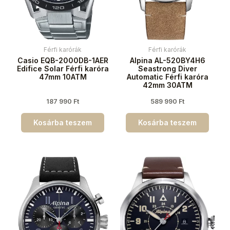
Férfi karórák
Férfi karórák
Casio EQB-2000DB-1AER
Alpina AL-520BY4H6
Edifice Solar Férfi karóra
Seastrong Diver
47mm 10ATM
Automatic Férfi karóra
42mm 30ATM
187 990
Ft
589 990
Ft
Kosárba teszem
Kosárba teszem