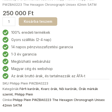
PWZBA0223 The Hexagon Chronograph Unisex 42mm 5ATM
250 000
Ft
Philipp
Kosárba teszem
Plein
PWZBA0223
100% eredeti termékek
The
Gyors szállítás (2-4 nap)
Hexagon
14 napos pénzvisszafizetési garancia
Chronograph
Unisex
1-3 év garancia
42mm
Megbízható webáruház
5ATM
Magyar cég és webshop
mennyiség
Az árak bruttó árak, és tartalmazzák az ÁFA-t
SKU
Philipp Plein PWZBA0223
Kategóriák
Férfi karórák
,
Kvarc órák
,
Női karórák
,
Órák márkák
szerint
,
Philipp Plein
Címke
Philipp Plein PWZBA0223 The Hexagon Chronograph Unisex
42mm 5ATM