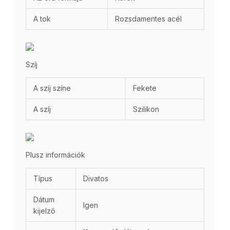
A tok
Rozsdamentes acél
Szíj
A szíj színe
Fekete
A szíj
Szilikon
Plusz információk
Típus
Divatos
Dátum
Igen
kijelző