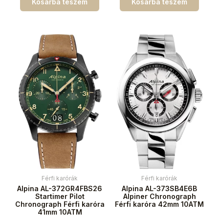
Kosárba teszem
Kosárba teszem
Férfi karórák
Férfi karórák
Alpina AL-372GR4FBS26
Alpina AL-373SB4E6B
Startimer Pilot
Alpiner Chronograph
Chronograph Férfi karóra
Férfi karóra 42mm 10ATM
41mm 10ATM