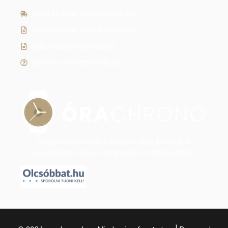
Szállítás és fizetési információk
Általános szerződési feltételek
Adatkezelési tájékoztató
Gyakran ismételt kérdések
Legyen szó modern dizájnról vagy klasszikus
eleganciáról, nálunk megtalálja az időtálló stílust.