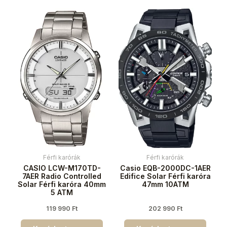
Férfi karórák
Férfi karórák
CASIO LCW-M170TD-
Casio EQB-2000DC-1AER
7AER Radio Controlled
Edifice Solar Férfi karóra
Solar Férfi karóra 40mm
47mm 10ATM
5 ATM
119 990
Ft
202 990
Ft