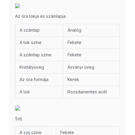
Az óra tokja és számlapja
A számlap
Analóg
A tok színe
Fekete
A számlap színe
Fekete
Kristályüveg
Ásványi üveg
Az óra formája
Kerek
A tok
Rozsdamentes acél
Szíj
A szíj színe
Fekete