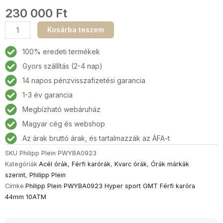
230 000
Ft
Philipp
Kosárba teszem
Plein
PWYBA0923
100% eredeti termékek
Hyper
Gyors szállítás (2-4 nap)
Sport
14 napos pénzvisszafizetési garancia
GMT
Férfi
1-3 év garancia
karóra
Megbízható webáruház
44mm
Magyar cég és webshop
10ATM
mennyiség
Az árak bruttó árak, és tartalmazzák az ÁFA-t
SKU
Philipp Plein PWYBA0923
Kategóriák
Acél órák
,
Férfi karórák
,
Kvarc órák
,
Órák márkák
szerint
,
Philipp Plein
Címke
Philipp Plein PWYBA0923 Hyper sport GMT Férfi karóra
44mm 10ATM