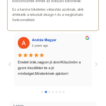
kölcsönöznek ennek az exkluzív karórának.
Ez a karóra tökéletes választás azoknak, akik
értékelik a letisztult design-t és a megbízható
funkcionalitást.
András Magyar
2 years ago
 
Eredeti órák,nagyon jó áron!Köszönöm a 
Min
gyors kiszálitást és a jó 
kös
minőséget.Mindenkinek ajánlom!
Leírás