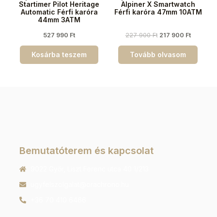
Startimer Pilot Heritage
Alpiner X Smartwatch
Automatic Férfi karóra
Férfi karóra 47mm 10ATM
44mm 3ATM
527 990
Ft
227 900
Ft
217 900
Ft
Kosárba teszem
Tovább olvasom
Bemutatóterem és kapcsolat
9022 Győr, Liszt Ferenc utca 40 1/213
ugyfelszolgalat@orachrono.hu
+36 70 410 6466