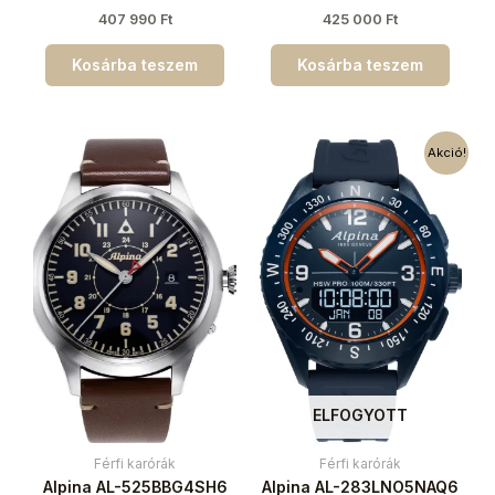
407 990
Ft
425 000
Ft
Kosárba teszem
Kosárba teszem
Akció!
ELFOGYOTT
Férfi karórák
Férfi karórák
Alpina AL-525BBG4SH6
Alpina AL-283LNO5NAQ6