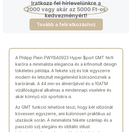
Iratkozz fel hírlevelünkre a
2000 vagy akár az 5000 Ft-os
kedvezményért!
Tovább a feliratkozáshoz
A Philipp Plein PWYBA0923 Hyper $port GMT férfi
karóra a minimalista elegancia és a kifinomult design
tökéletes példája. A fekete szíj és tok egyszerre
modern és letisztult megjelenést kölcsönöznek a
karórának. A 44 mm-es átmérőjével és a 10ATM
vízállóságával alkalmas a mindennapi viseletre és
akár könnyű vízi sportokra is.
Az GMT funkció lehetővé teszi, hogy két időzónát
kövessen egyszerre, ami különösen praktikus az
utazások során. A minimalista fekete számlap és a
passzoló szíj elegáns és időtálló stílust