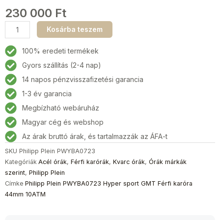
230 000
Ft
Philipp
Kosárba teszem
Plein
PWYBA0723
100% eredeti termékek
Hyper
Gyors szállítás (2-4 nap)
Sport
14 napos pénzvisszafizetési garancia
GMT
Férfi
1-3 év garancia
karóra
Megbízható webáruház
44mm
Magyar cég és webshop
10ATM
mennyiség
Az árak bruttó árak, és tartalmazzák az ÁFA-t
SKU
Philipp Plein PWYBA0723
Kategóriák
Acél órák
,
Férfi karórák
,
Kvarc órák
,
Órák márkák
szerint
,
Philipp Plein
Címke
Philipp Plein PWYBA0723 Hyper sport GMT Férfi karóra
44mm 10ATM