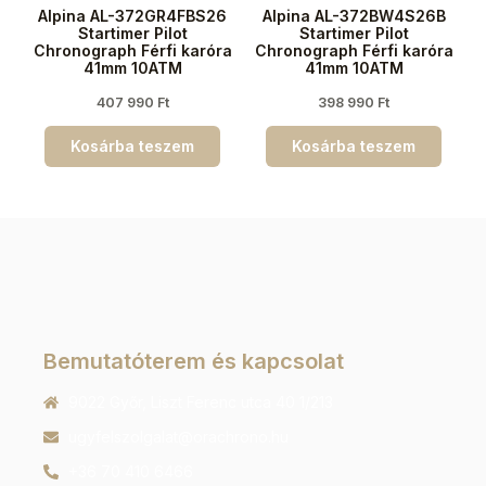
Alpina AL-372GR4FBS26
Alpina AL-372BW4S26B
Startimer Pilot
Startimer Pilot
Chronograph Férfi karóra
Chronograph Férfi karóra
41mm 10ATM
41mm 10ATM
407 990
Ft
398 990
Ft
Kosárba teszem
Kosárba teszem
Bemutatóterem és kapcsolat
9022 Győr, Liszt Ferenc utca 40 1/213
ugyfelszolgalat@orachrono.hu
+36 70 410 6466