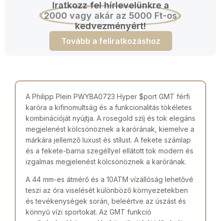
Iratkozz fel hírlevelünkre a
2000 vagy akár az 5000 Ft-os
kedvezményért!
Tovább a feliratkozáshoz
A Philipp Plein PWYBA0723 Hyper $port GMT férfi
karóra a kifinomultság és a funkcionalitás tökéletes
kombinációját nyújtja. A rosegold szíj és tok elegáns
megjelenést kölcsönöznek a karórának, kiemelve a
márkára jellemző luxust és stílust. A fekete számlap
és a fekete-barna szegéllyel ellátott tok modern és
izgalmas megjelenést kölcsönöznek a karórának.
A 44 mm-es átmérő és a 10ATM vízállóság lehetővé
teszi az óra viselését különböző környezetekben
és tevékenységek során, beleértve az úszást és
könnyű vízi sportokat. Az GMT funkció