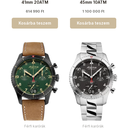
41mm 20ATM
45mm 10ATM
614 990
Ft
1 100 000
Ft
Kosárba teszem
Kosárba teszem
Férfi karórák
Férfi karórák