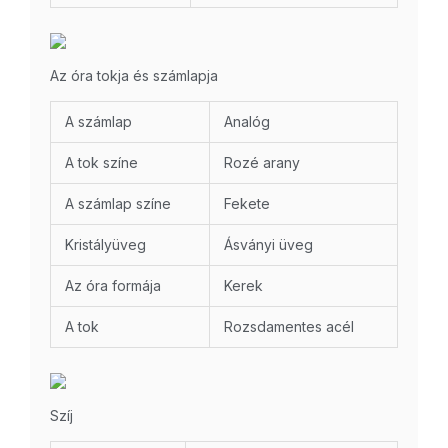
Az óra tokja és számlapja
A számlap
Analóg
A tok színe
Rozé arany
A számlap színe
Fekete
Kristályüveg
Ásványi üveg
Az óra formája
Kerek
A tok
Rozsdamentes acél
Szíj