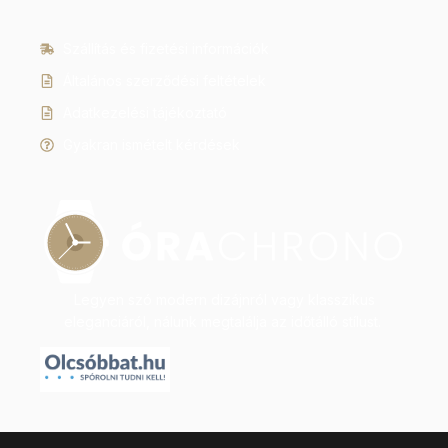
Szállítás és fizetési információk
Általános szerződési feltételek
Adatkezelési tájékoztató
Gyakran ismételt kérdések
Legyen szó modern dizájnról vagy klasszikus
eleganciáról, nálunk megtalálja az időtálló stílust.