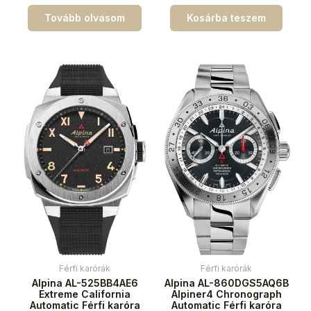
Tovább olvasom
Kosárba teszem
Férfi karórák
Férfi karórák
Alpina AL-525BB4AE6
Alpina AL-860DGS5AQ6B
Extreme California
Alpiner4 Chronograph
Automatic Férfi karóra
Automatic Férfi karóra