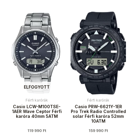
ELFOGYOTT
Férfi karórák
Férfi karórák
Casio LCW-M100TSE-
Casio PRW-6621Y-1ER
1AER Wave Ceptor Férfi
Pro Trek Radio Controlled
karóra 40mm 5ATM
solar Férfi karóra 52mm
10ATM
119 990
Ft
159 990
Ft