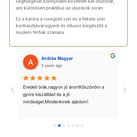
segítségével könnyedén követheti két időzónát,
ami különösen praktikus az utazások során.
Ez a karóra a rosegold szín és a fekete szín
kontrasztjával egyedi és stílusos kiegészítő a
modern férfiak számára.
András Magyar
2 years ago
 
Eredeti órák,nagyon jó áron!Köszönöm a 
Min
gyors kiszálitást és a jó 
kös
minőséget.Mindenkinek ajánlom!