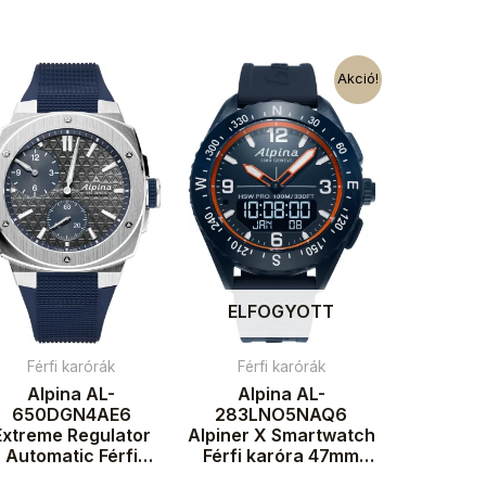
Akció!
ELFOGYOTT
Férfi karórák
Férfi karórák
Alpina AL-
Alpina AL-
650DGN4AE6
283LNO5NAQ6
Extreme Regulator
Alpiner X Smartwatch
Automatic Férfi
Férfi karóra 47mm
aróra 41mm 20ATM
10ATM