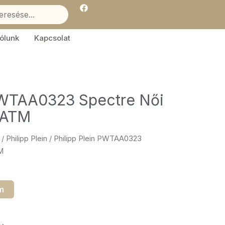
F
a
c
e
b
ólunk
Kapcsolat
o
o
k
 PWTAA0323 Spectre Női
5ATM
/
Philipp Plein
/ Philipp Plein PWTAA0323
M
m