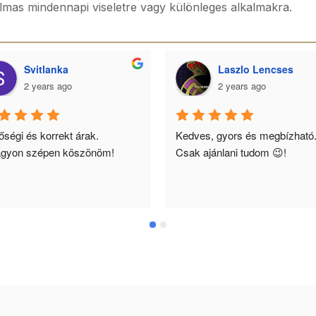
almas mindennapi viseletre vagy különleges alkalmakra.
Svitlanka
Laszlo Lencses
2 years ago
2 years ago
ségi és korrekt árak. 
Kedves, gyors és megbízható.
gyon szépen köszönöm!
Csak ajánlani tudom 😉!