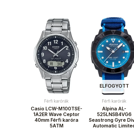
ELFOGYOTT
Férfi karórák
Férfi karórák
Casio LCW-M100TSE-
Alpina AL-
1A2ER Wave Ceptor
525LNSB4VG6
40mm Férfi karóra
Seastrong Gyre Di
5ATM
Automatic Limite
Edition Férfi karó