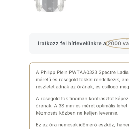
Iratkozz fel hírlevelünkre a
2000 va
A Philipp Plein PWTAA0323 Spectre Ladies
méretű és rosegold tokkal rendelkezik, ame
részletet adnak az órának, és csillogó me
A rosegold tok finoman kontrasztot képez a
órának. A 38 mm-es méret optimális lehet 
kézmosás közben ne kelljen levennie.
Ez az óra nemcsak időmérő eszköz, hanem di