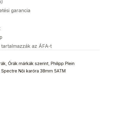
p)
etési garancia
z
p
s tartalmazzák az ÁFA-t
rák
,
Órák márkák szerint
,
Philipp Plein
3 Spectre Női karóra 38mm 5ATM