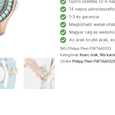
Gyors szállítás (2-4 na
Női
14 napos pénzvisszafiz
karóra
1-3 év garancia
38mm
Megbízható webáruhá
5ATM
mennyiség
Magyar cég és websho
Az árak bruttó árak, é
SKU
Philipp Plein PWTAA0323
Kategóriák
Kvarc órák
,
Női karó
Címke
Philipp Plein PWTAA032