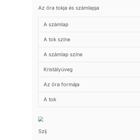
Az óra tokja és számlapja
A számlap
A tok színe
A számlap színe
Kristályüveg
Az óra formája
A tok
Szíj