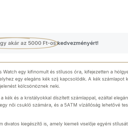
gy akár az 5000 Ft-os
kedvezményért!
 Watch egy kifinomult és stílusos óra, kifejezetten a höl
lyhez egy elegáns kék szíj kapcsolódik. A kék számlapot kö
gjelenést kölcsönöznek neki.
 kék és a kristályokkal díszített számlappal, ezáltal elegá
egy női csukló számára, és a 5ATM vízállóság lehetővé tesz
vatos kiegészítő is, amely kiemeli viselője egyéni stílusát