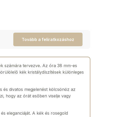
Tovább a feliratkozáshoz
gyek számára tervezve. Az óra 38 mm-es
rülölelő kék kristálydíszítések különleges
ns és divatos megjelenést kölcsönöz az
i, hogy az órát esőben viselje vagy
 és eleganciáját. A kék és rosegold