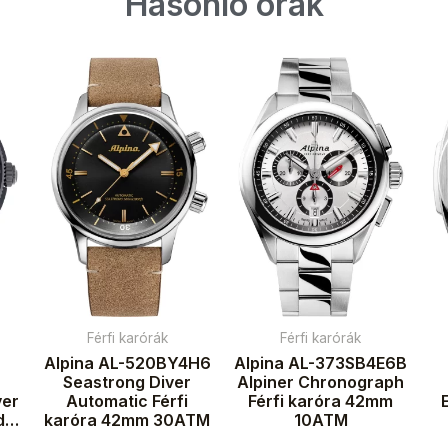
Hasonló órák
Férfi karórák
Férfi karórák
Alpina AL-520BY4H6
Alpina AL-373SB4E6B
Seastrong Diver
Alpiner Chronograph
ver
Automatic Férfi
Férfi karóra 42mm
d
karóra 42mm 30ATM
10ATM
ra
k