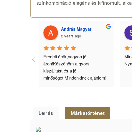
színkombináció elegáns és kifinomult, alk
 Toth
András Magyar
2 years ago
agyok 
Eredeti órák,nagyon jó 
Minő
llítás, nagy 
áron!Köszönöm a gyors 
Nya
ató minőség. 5 
kiszálitást és a jó 
lésem.
minőséget.Mindenkinek ajánlom!
Leírás
Márkatörténet