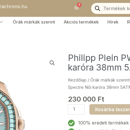
Products
0
orachrono.hu
search
Kosár
Órák márkák szerint
Akciós termékek
Hírek
R
Philipp Plein
karóra 38mm 
Kezdőlap
/
Órák márkák szerint
Spectre Női karóra 38mm 5AT
230 000
Ft
Philipp
Kosárba tesze
Plein
PWTAA0323
100% eredeti termékek
Spectre