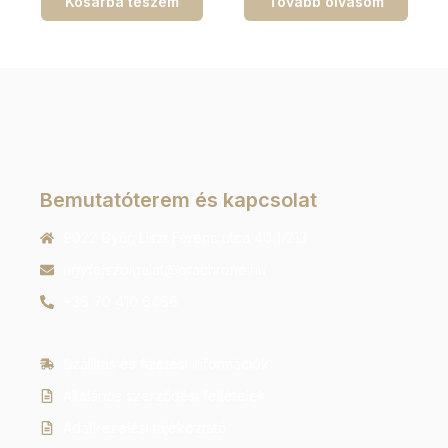
Kosárba teszem
Tovább olvasom
Bemutatóterem és kapcsolat
9022 Győr, Liszt Ferenc utca 40 1/213
ugyfelszolgalat@orachrono.hu
+36 70 410 6466
Szállítás és fizetési információk
Általános szerződési feltételek
Adatkezelési tájékoztató