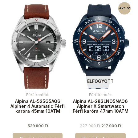
Akció!
ELFOGYOTT
Férfi karórák
Férfi karórák
Alpina AL-525G5AQ6
Alpina AL-283LNO5NAQ6
Alpiner 4 Automatic Férfi
Alpiner X Smartwatch
karóra 45mm 10ATM
Férfi karóra 47mm 10ATM
539 900
Ft
227 900
Ft
217 900
Ft