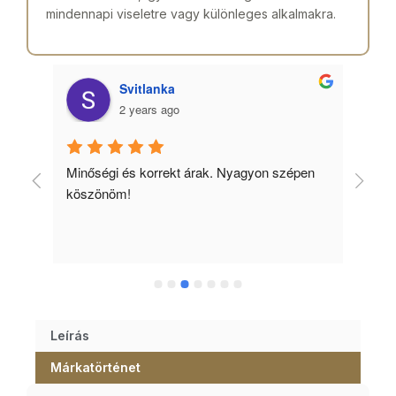
mindennapi viseletre vagy különleges alkalmakra.
Svitlanka
2 years ago
Minőségi és korrekt árak. Nyagyon szépen 
Ked
köszönöm!
tud
Leírás
Márkatörténet