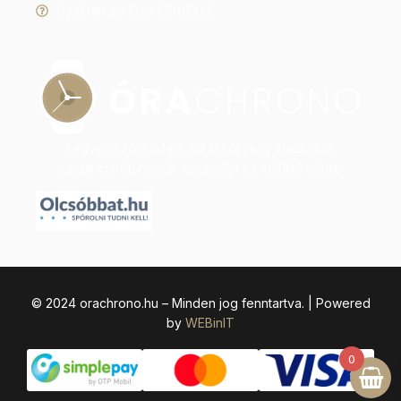
Gyakran ismételt kérdések
Legyen szó modern dizájnról vagy klasszikus
eleganciáról, nálunk megtalálja az időtálló stílust.
© 2024 orachrono.hu – Minden jog fenntartva. | Powered
by
WEBinIT
0