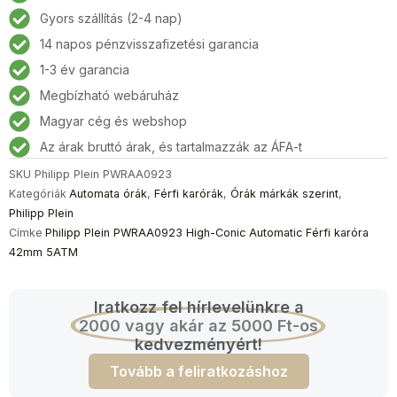
High-
Gyors szállítás (2-4 nap)
Conic
14 napos pénzvisszafizetési garancia
Automatic
Férfi
1-3 év garancia
karóra
Megbízható webáruház
42mm
Magyar cég és webshop
5ATM
mennyiség
Az árak bruttó árak, és tartalmazzák az ÁFA-t
SKU
Philipp Plein PWRAA0923
Kategóriák
Automata órák
,
Férfi karórák
,
Órák márkák szerint
,
Philipp Plein
Címke
Philipp Plein PWRAA0923 High-Conic Automatic Férfi karóra
42mm 5ATM
Iratkozz fel hírlevelünkre a
2000 vagy akár az 5000 Ft-os
kedvezményért!
Tovább a feliratkozáshoz