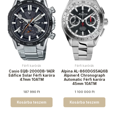
Férfi karórák
Férfi karórák
Casio EQB-2000DB-1AER
Alpina AL-860DGS5AQ6B
Edifice Solar Férfi karóra
Alpiner4 Chronograph
47mm 10ATM
Automatic Férfi karóra
45mm 10ATM
187 990
Ft
1 100 000
Ft
Kosárba teszem
Kosárba teszem