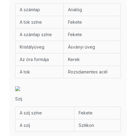
A számlap
Analóg
A tok színe
Fekete
A számlap színe
Fekete
Kristályüveg
Ásványi üveg
Az óra formája
Kerek
A tok
Rozsdamentes acél
Szíj
A szíj színe
Fekete
A szíj
Szilikon