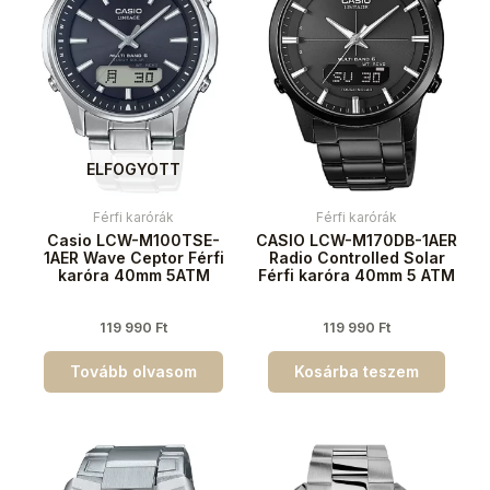
ELFOGYOTT
Férfi karórák
Férfi karórák
Casio LCW-M100TSE-
CASIO LCW-M170DB-1AER
1AER Wave Ceptor Férfi
Radio Controlled Solar
karóra 40mm 5ATM
Férfi karóra 40mm 5 ATM
119 990
Ft
119 990
Ft
Tovább olvasom
Kosárba teszem