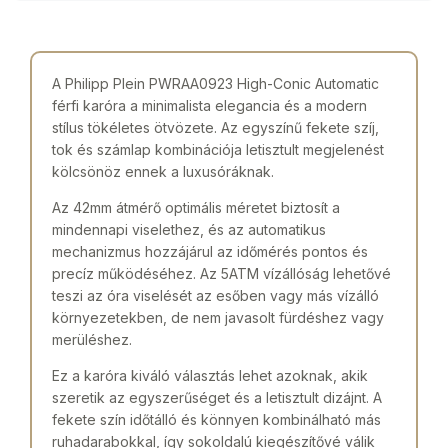
A Philipp Plein PWRAA0923 High-Conic Automatic
férfi karóra a minimalista elegancia és a modern
stílus tökéletes ötvözete. Az egyszínű fekete szíj,
tok és számlap kombinációja letisztult megjelenést
kölcsönöz ennek a luxusóráknak.
Az 42mm átmérő optimális méretet biztosít a
mindennapi viselethez, és az automatikus
mechanizmus hozzájárul az időmérés pontos és
precíz működéséhez. Az 5ATM vízállóság lehetővé
teszi az óra viselését az esőben vagy más vízálló
környezetekben, de nem javasolt fürdéshez vagy
merüléshez.
Ez a karóra kiváló választás lehet azoknak, akik
szeretik az egyszerűséget és a letisztult dizájnt. A
fekete szín időtálló és könnyen kombinálható más
ruhadarabokkal, így sokoldalú kiegészítővé válik