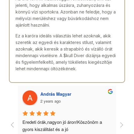
jelenti, hogy alkalmas úszásra, zuhanyozásra és
könnyű vízi sportokra. Azonban ne feledje, hogy a
mélyvízi merüléshez vagy búvárkodáshoz nem
ajánlott használni.
Ez a karóra ideális választás lehet azoknak, akik
szeretik az egyedi és karakteres stílust, valamint
azoknak, akik keresik a strapabíró és vízálló órát
mindennapi viselésre. A $kull Diver dizájnja egyedi
és figyelemfelkeltő, amely tökéletes kiegészítője
lehet mindennapi öltözékének.
András Magyar
2 years ago
 
Eredeti órák,nagyon jó áron!Köszönöm a 
Min
gyors kiszálitást és a jó 
kös