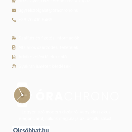
9022 Győr, Liszt Ferenc utca 40 1/213
ugyfelszolgalat@orachrono.hu
+36 70 410 6466
Szállítás és fizetési információk
Általános szerződési feltételek
Adatkezelési tájékoztató
Gyakran ismételt kérdések
Legyen szó modern dizájnról vagy klasszikus
eleganciáról, nálunk megtalálja az időtálló stílust.