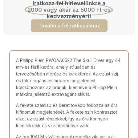
Iratkozz fel hírlevelünkre a
2000 vagy akár az 5000 Ft-os
kedvezményért!
Tovább a feliratkozáshoz
A Philipp Plein PWOAA0522 The $kull Diver egy 44
mm-es férfi karóra, amely stílusában és
tervezésében merész és karakteres. Az ezüst szíj
és tok elegáns és modern megjelenést
kölcsönöznek az órának, kiemelve a Philipp Plein
márkára jellemző extravagáns stílust.
A fekete számlap és keret tovább fokozza az óra
kifinomult megjelenését. A fekete szín kontrasztot
alkot az ezüst részekkel, így az óra könnyen
kiemelkedik és szembetűnővé válik.
Az óra 10ATM vízállósággal rendelkezik, ami azt