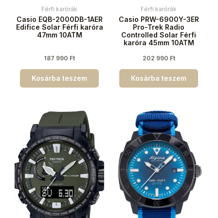
Férfi karórák
Férfi karórák
Casio EQB-2000DB-1AER
Casio PRW-6900Y-3ER
Edifice Solar Férfi karóra
Pro-Trek Radio
47mm 10ATM
Controlled Solar Férfi
karóra 45mm 10ATM
187 990
Ft
202 990
Ft
Kosárba teszem
Kosárba teszem