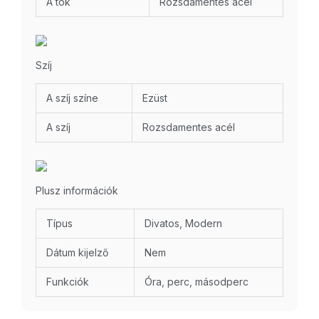
A tok
Rozsdamentes acél
Szíj
A szíj színe
Ezüst
A szíj
Rozsdamentes acél
Plusz információk
Típus
Divatos, Modern
Dátum kijelző
Nem
Funkciók
Óra, perc, másodperc