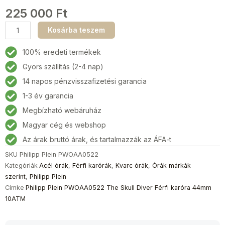
225 000
Ft
Philipp
Kosárba teszem
Plein
PWOAA0522
100% eredeti termékek
The
Gyors szállítás (2-4 nap)
Skull
14 napos pénzvisszafizetési garancia
Diver
Férfi
1-3 év garancia
karóra
Megbízható webáruház
44mm
Magyar cég és webshop
10ATM
mennyiség
Az árak bruttó árak, és tartalmazzák az ÁFA-t
SKU
Philipp Plein PWOAA0522
Kategóriák
Acél órák
,
Férfi karórák
,
Kvarc órák
,
Órák márkák
szerint
,
Philipp Plein
Címke
Philipp Plein PWOAA0522 The Skull Diver Férfi karóra 44mm
10ATM