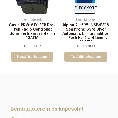
ELFOGYOTT
Férfi karórák
Férfi karórák
Casio PRW-61Y-3ER Pro-
Alpina AL-525LNSB4VG6
Trek Radio Controlled
Seastrong Gyre Diver
Solar Férfi karóra 47mm
Automatic Limited Edition
10ATM
Férfi karóra 44mm
30ATM
169 990
Ft
609 990
Ft
Kosárba teszem
Tovább olvasom
Bemutatóterem és kapcsolat