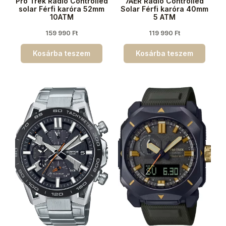
Pro Trek Radio Controlled
7AER Radio Controlled
solar Férfi karóra 52mm
Solar Férfi karóra 40mm
10ATM
5 ATM
159 990
Ft
119 990
Ft
Kosárba teszem
Kosárba teszem