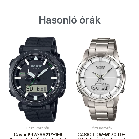
Hasonló órák
Férfi karórák
Férfi karórák
Casio PRW-6621Y-1ER
CASIO LCW-M170TD-