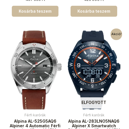
Kosárba teszem
Kosárba teszem
Akció!
ELFOGYOTT
Férfi karórák
Férfi karórák
Alpina AL-525G5AQ6
Alpina AL-283LNO5NAQ6
Alpiner 4 Automatic Férfi
Alpiner X Smartwatch