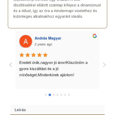
díszítésekkel ellátott számlap kifejezi a dinamizmust
és a stílust, így az óra a mindennapi viselethez és
különleges alkalmakhoz egyaránt ideális.
András Magyar
2 years ago
 
Eredeti órák,nagyon jó áron!Köszönöm a 
Min
gyors kiszálitást és a jó 
kös
minőséget.Mindenkinek ajánlom!
Leírás