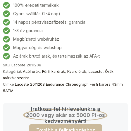
Endurance
100% eredeti termékek
Chronograph
Gyors szállítás (2-4 nap)
Férfi
14 napos pénzvisszafizetési garancia
karóra
43mm
1-3 év garancia
5ATM
Megbízható webáruház
mennyiség
Magyar cég és webshop
Az árak bruttó árak, és tartalmazzák az ÁFA-t
SKU
Lacoste 2011208
Kategóriák
Acél órák
,
Férfi karórák
,
Kvarc órák
,
Lacoste
,
Órák
márkák szerint
Címke
Lacoste 2011208 Endurance Chronograph Férfi karóra 43mm
5ATM
Iratkozz fel hírlevelünkre a
2000 vagy akár az 5000 Ft-os
kedvezményért!
Tovább a feliratkozáshoz