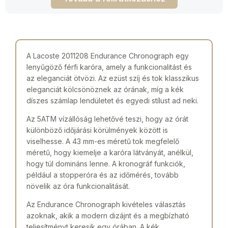
A Lacoste 2011208 Endurance Chronograph egy
lenyűgöző férfi karóra, amely a funkcionalitást és
az eleganciát ötvözi. Az ezüst szíj és tok klasszikus
eleganciát kölcsönöznek az órának, míg a kék
díszes számlap lendületet és egyedi stílust ad neki.
Az 5ATM vízállóság lehetővé teszi, hogy az órát
különböző időjárási körülmények között is
viselhesse. A 43 mm-es méretű tok megfelelő
méretű, hogy kiemelje a karóra látványát, anélkül,
hogy túl domináns lenne. A kronográf funkciók,
például a stopperóra és az időmérés, tovább
növelik az óra funkcionalitását.
Az Endurance Chronograph kivételes választás
azoknak, akik a modern dizájnt és a megbízható
teljesítményt keresik egy órában. A kék