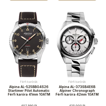
Férfi karórák
Férfi karórák
Alpina AL-525BBG4S26
Alpina AL-373SB4E6B
Startimer Pilot Automatic
Alpiner Chronograph
Férfi karóra 41mm 10ATM
Férfi karóra 42mm 10ATM
407 990
Ft
425 000
Ft