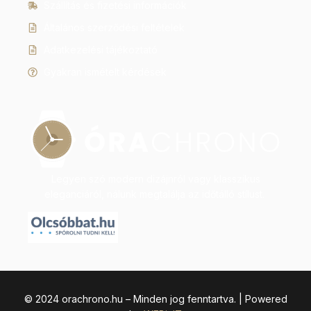
Szállítás és fizetési információk
Általános szerződési feltételek
Adatkezelési tájékoztató
Gyakran ismételt kérdések
Legyen szó modern dizájnról vagy klasszikus
eleganciáról, nálunk megtalálja az időtálló stílust.
© 2024 orachrono.hu – Minden jog fenntartva. | Powered