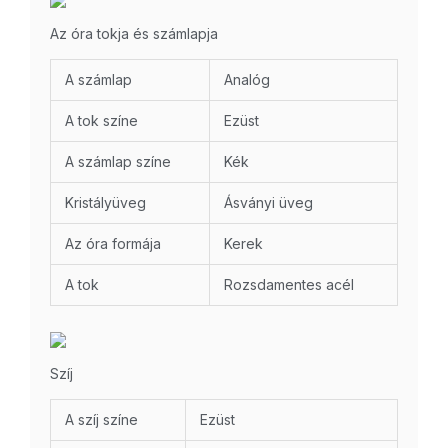
Az óra tokja és számlapja
A számlap
Analóg
A tok színe
Ezüst
A számlap színe
Kék
Kristályüveg
Ásványi üveg
Az óra formája
Kerek
A tok
Rozsdamentes acél
Szíj
A szíj színe
Ezüst