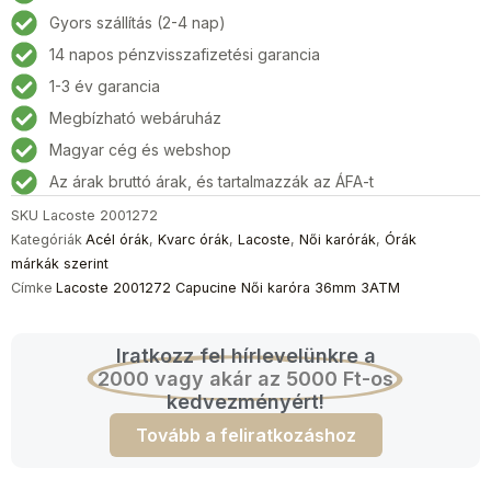
Női
Gyors szállítás (2-4 nap)
karóra
14 napos pénzvisszafizetési garancia
36mm
3ATM
1-3 év garancia
mennyiség
Megbízható webáruház
Magyar cég és webshop
Az árak bruttó árak, és tartalmazzák az ÁFA-t
SKU
Lacoste 2001272
Kategóriák
Acél órák
,
Kvarc órák
,
Lacoste
,
Női karórák
,
Órák
márkák szerint
Címke
Lacoste 2001272 Capucine Női karóra 36mm 3ATM
Iratkozz fel hírlevelünkre a
2000 vagy akár az 5000 Ft-os
kedvezményért!
Tovább a feliratkozáshoz