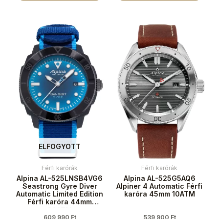
ELFOGYOTT
Férfi karórák
Férfi karórák
Alpina AL-525LNSB4VG6
Alpina AL-525G5AQ6
Seastrong Gyre Diver
Alpiner 4 Automatic Férfi
Automatic Limited Edition
karóra 45mm 10ATM
Férfi karóra 44mm
30ATM
609 990
Ft
539 900
Ft