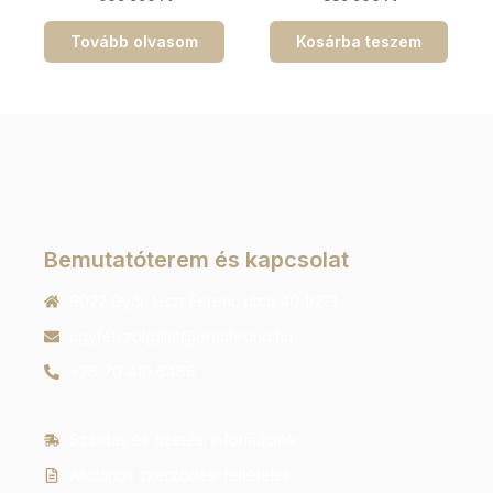
Tovább olvasom
Kosárba teszem
Bemutatóterem és kapcsolat
9022 Győr, Liszt Ferenc utca 40 1/213
ugyfelszolgalat@orachrono.hu
+36 70 410 6466
Szállítás és fizetési információk
Általános szerződési feltételek