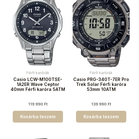
Férfi karórák
Férfi karórák
Casio LCW-M100TSE-
Casio PRG-340T-7ER Pro
1A2ER Wave Ceptor
Trek Solar Férfi karóra
40mm Férfi karóra 5ATM
53mm 10ATM
119 990
Ft
139 990
Ft
Kosárba teszem
Kosárba teszem