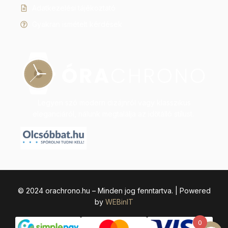
Adatkezelési tájékoztató
Gyakran ismételt kérdések
Legyen szó modern dizájnról vagy klasszikus
eleganciáról, nálunk megtalálja az időtálló stílust.
© 2024 orachrono.hu – Minden jog fenntartva. | Powered
by
WEBinIT
0