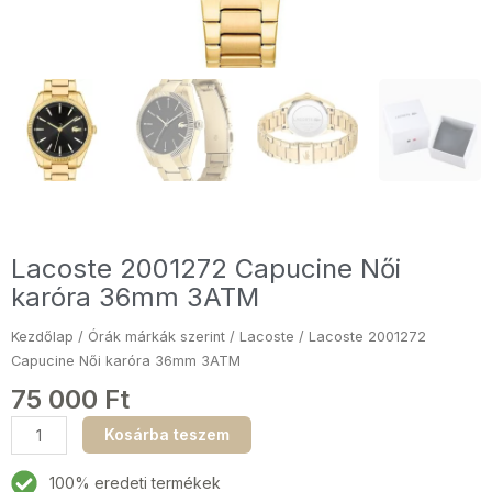
Lacoste 2001272 Capucine Női
karóra 36mm 3ATM
Kezdőlap
/
Órák márkák szerint
/
Lacoste
/ Lacoste 2001272
Capucine Női karóra 36mm 3ATM
75 000
Ft
Lacoste
Kosárba teszem
2001272
Capucine
100% eredeti termékek