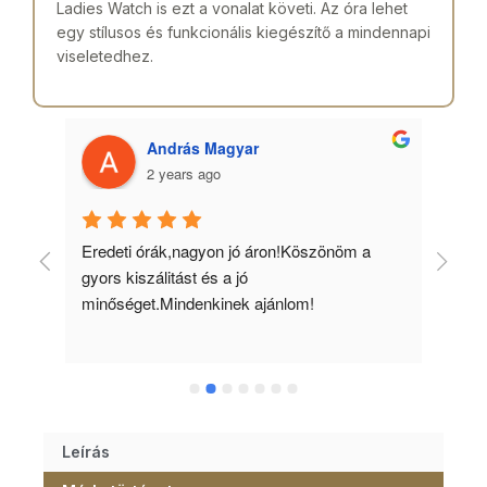
Ladies Watch is ezt a vonalat követi. Az óra lehet
egy stílusos és funkcionális kiegészítő a mindennapi
viseletedhez.
András Magyar
2 years ago
 
Eredeti órák,nagyon jó áron!Köszönöm a 
Min
gyors kiszálitást és a jó 
kös
minőséget.Mindenkinek ajánlom!
Leírás