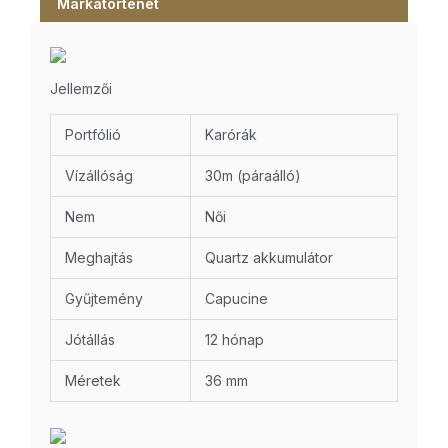
Márkatörténet
Jellemzői
Portfólió
Karórák
Vízállóság
30m (páraálló)
Nem
Női
Meghajtás
Quartz akkumulátor
Gyűjtemény
Capucine
Jótállás
12 hónap
Méretek
36 mm