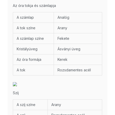
Az óra tokja és számlapja
A számlap
Analóg
A tok színe
Arany
A számlap színe
Fekete
Kristályüveg
Ásványi üveg
Az óra formája
Kerek
A tok
Rozsdamentes acél
Szíj
A szíj színe
Arany