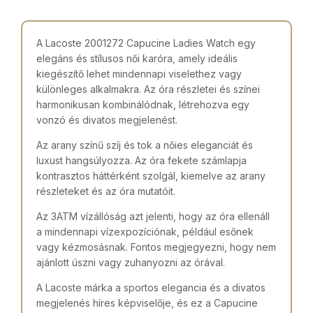
A Lacoste 2001272 Capucine Ladies Watch egy
elegáns és stílusos női karóra, amely ideális
kiegészítő lehet mindennapi viselethez vagy
különleges alkalmakra. Az óra részletei és színei
harmonikusan kombinálódnak, létrehozva egy
vonzó és divatos megjelenést.
Az arany színű szíj és tok a nőies eleganciát és
luxust hangsúlyozza. Az óra fekete számlapja
kontrasztos háttérként szolgál, kiemelve az arany
részleteket és az óra mutatóit.
Az 3ATM vízállóság azt jelenti, hogy az óra ellenáll
a mindennapi vízexpozíciónak, például esőnek
vagy kézmosásnak. Fontos megjegyezni, hogy nem
ajánlott úszni vagy zuhanyozni az órával.
A Lacoste márka a sportos elegancia és a divatos
megjelenés híres képviselője, és ez a Capucine