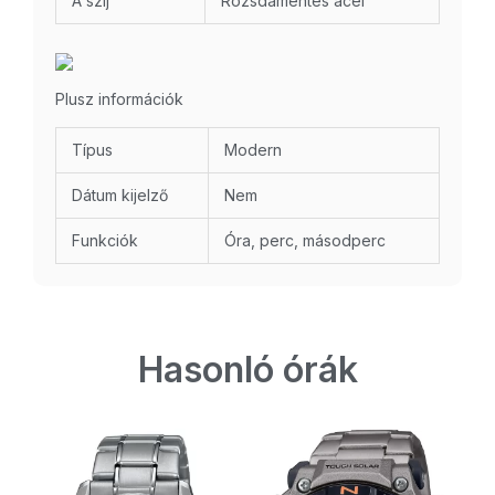
A szíj
Rozsdamentes acél
Plusz információk
Típus
Modern
Dátum kijelző
Nem
Funkciók
Óra, perc, másodperc
Hasonló órák