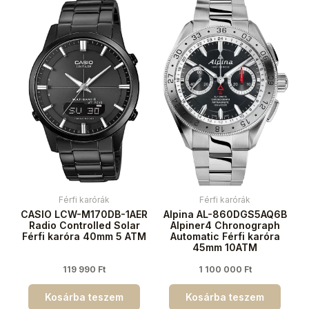
Férfi karórák
Férfi karórák
CASIO LCW-M170DB-1AER
Alpina AL-860DGS5AQ6B
Radio Controlled Solar
Alpiner4 Chronograph
Férfi karóra 40mm 5 ATM
Automatic Férfi karóra
45mm 10ATM
119 990
Ft
1 100 000
Ft
Kosárba teszem
Kosárba teszem