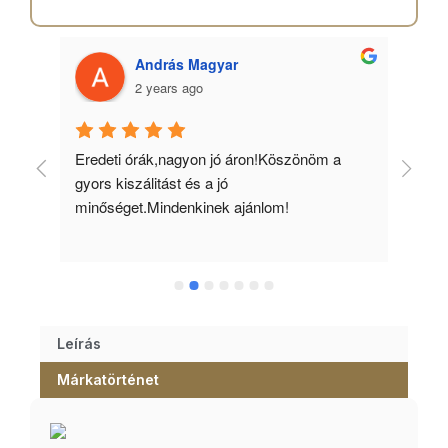
András Magyar
2 years ago
 
Eredeti órák,nagyon jó áron!Köszönöm a 
Min
gyors kiszálitást és a jó 
kös
minőséget.Mindenkinek ajánlom!
Leírás
Márkatörténet