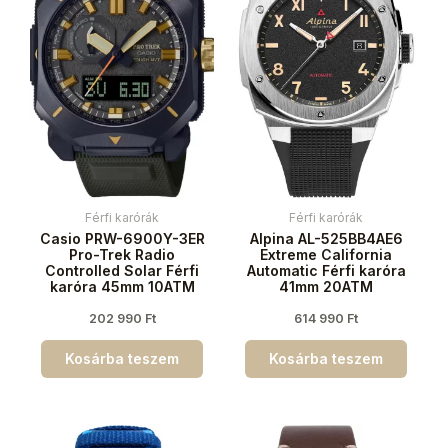
Férfi karórák
Férfi karórák
Casio PRW-6900Y-3ER
Alpina AL-525BB4AE6
Pro-Trek Radio
Extreme California
Controlled Solar Férfi
Automatic Férfi karóra
karóra 45mm 10ATM
41mm 20ATM
202 990
Ft
614 990
Ft
Kosárba teszem
Kosárba teszem