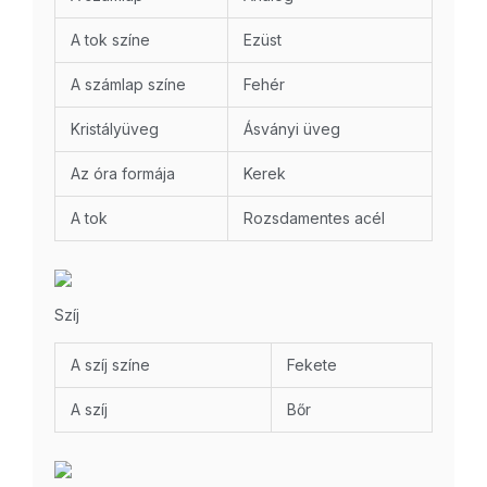
A tok színe
Ezüst
A számlap színe
Fehér
Kristályüveg
Ásványi üveg
Az óra formája
Kerek
A tok
Rozsdamentes acél
Szíj
A szíj színe
Fekete
A szíj
Bőr