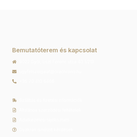
Bemutatóterem és kapcsolat
9022 Győr, Liszt Ferenc utca 40 1/213
ugyfelszolgalat@orachrono.hu
+36 70 410 6466
Szállítás és fizetési információk
Általános szerződési feltételek
Adatkezelési tájékoztató
Gyakran ismételt kérdések