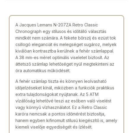
A Jacques Lemans N-207ZA Retro Classic
Chronograph egy stílusos és időtálló választás
mindkét nem számára. A fekete bőrszíj és ezüst tok
csillogó eleganciát és melegséget sugároz, melyek
kiválóan kontrasztba kerülnek a fehér számlappal.
A 38 mm-es méret optimális viseletet biztosít. Az
áttetsző számlap lehetőséget nyúl megtekinteni az
óra automatikus működését.
A fehér számlap tiszta és könnyen leolvasható
időjelzéseket kínál, miközben a funkciók praktikus
extra tulajdonságokat nyújtanak. Az 5 ATM
vízállóság lehetővé teszi az esőben való viselést
vagy könnyű vízhasználatot. Ez a Retro Classic
karóra nemcsak a pontos időmérést biztosítja,
hanem egyben kifinomult stílusú kiegészítő is, amely
kiemeli viselője egyediségét és ízlését.