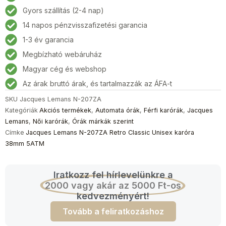
207ZA
Gyors szállítás (2-4 nap)
Retro
14 napos pénzvisszafizetési garancia
Classic
Unisex
1-3 év garancia
karóra
Megbízható webáruház
38mm
Magyar cég és webshop
5ATM
mennyiség
Az árak bruttó árak, és tartalmazzák az ÁFA-t
SKU
Jacques Lemans N-207ZA
Kategóriák
Akciós termékek
,
Automata órák
,
Férfi karórák
,
Jacques
Lemans
,
Női karórák
,
Órák márkák szerint
Címke
Jacques Lemans N-207ZA Retro Classic Unisex karóra
38mm 5ATM
Iratkozz fel hírlevelünkre a
2000 vagy akár az 5000 Ft-os
kedvezményért!
Tovább a feliratkozáshoz