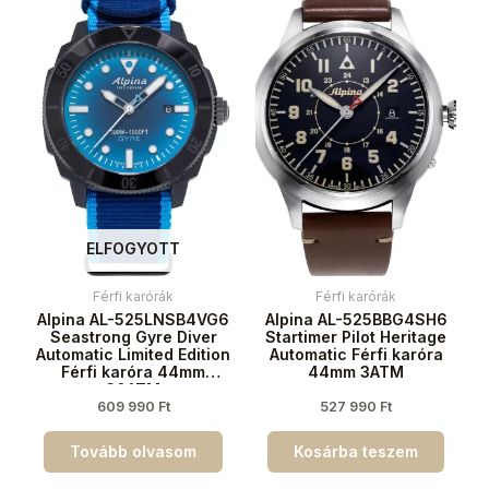
ELFOGYOTT
Férfi karórák
Férfi karórák
Alpina AL-525LNSB4VG6
Alpina AL-525BBG4SH6
Seastrong Gyre Diver
Startimer Pilot Heritage
Automatic Limited Edition
Automatic Férfi karóra
Férfi karóra 44mm
44mm 3ATM
30ATM
609 990
Ft
527 990
Ft
Tovább olvasom
Kosárba teszem