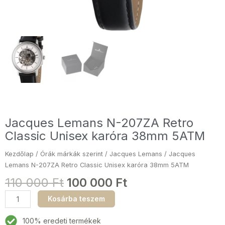
Jacques Lemans N-207ZA Retro
Classic Unisex karóra 38mm 5ATM
Kezdőlap
/
Órák márkák szerint
/
Jacques Lemans
/ Jacques
Lemans N-207ZA Retro Classic Unisex karóra 38mm 5ATM
110 000
Ft
100 000
Ft
Jacques
Kosárba teszem
Lemans
N-
100% eredeti termékek