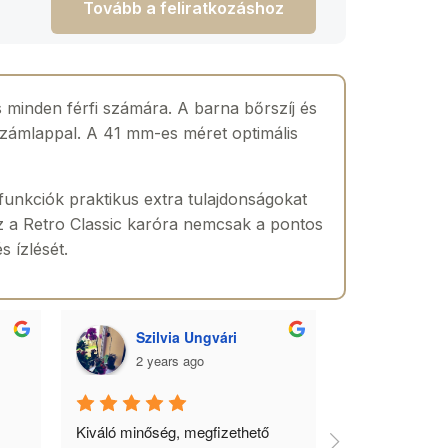
Tovább a feliratkozáshoz
 minden férfi számára. A barna bőrszíj és
 számlappal. A 41 mm-es méret optimális
funkciók praktikus extra tulajdonságokat
Ez a Retro Classic karóra nemcsak a pontos
s ízlését.
Szilvia Ungvári
Lórá
2 years ago
2 yea
 
Kiváló minőség, megfizethető 
Az óra a férfia