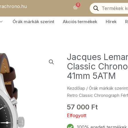
Products
0
orachrono.hu
search
Kosár
Órák márkák szerint
Akciós termékek
Hírek
R
Jacques Leman
Classic Chrono
41mm 5ATM
Kezdőlap
/
Órák márkák szerint
Retro Classic Chronograph Fé
57 000
Ft
Elfogyott
100% eredeti termékek