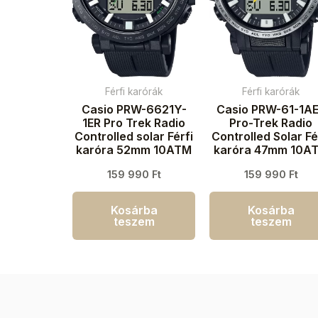
Férfi karórák
Férfi karórák
Casio PRW-6621Y-
Casio PRW-61-1A
1ER Pro Trek Radio
Pro-Trek Radio
Controlled solar Férfi
Controlled Solar Fé
karóra 52mm 10ATM
karóra 47mm 10A
159 990
Ft
159 990
Ft
Kosárba
Kosárba
teszem
teszem