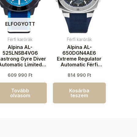
ELFOGYOTT
Férfi karórák
Férfi karórák
Alpina AL-
Alpina AL-
525LNSB4VG6
650DGN4AE6
astrong Gyre Diver
Extreme Regulator
Automatic Limited
Automatic Férfi
dition Férfi karóra
karóra 41mm 20ATM
609 990
Ft
814 990
Ft
44mm 30ATM
Tovább
Kosárba
olvasom
teszem