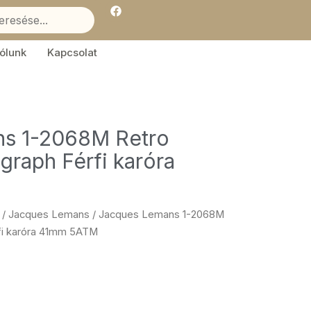
F
a
c
e
b
ólunk
Kapcsolat
o
o
k
s 1-2068M Retro
graph Férfi karóra
/
Jacques Lemans
/ Jacques Lemans 1-2068M
rfi karóra 41mm 5ATM