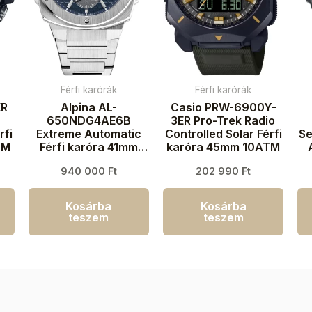
Férfi karórák
Férfi karórák
ER
Alpina AL-
Casio PRW-6900Y-
650NDG4AE6B
3ER Pro-Trek Radio
rfi
Extreme Automatic
Controlled Solar Férfi
Se
TM
Férfi karóra 41mm
karóra 45mm 10ATM
20ATM
E
940 000
Ft
202 990
Ft
Kosárba
Kosárba
teszem
teszem