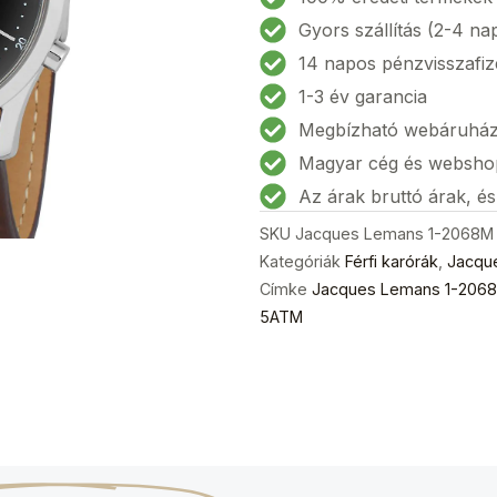
Gyors szállítás (2-4 na
14 napos pénzvisszafiz
1-3 év garancia
Megbízható webáruhá
Magyar cég és websho
Az árak bruttó árak, é
SKU
Jacques Lemans 1-2068M
Kategóriák
Férfi karórák
,
Jacqu
Címke
Jacques Lemans 1-2068M
5ATM