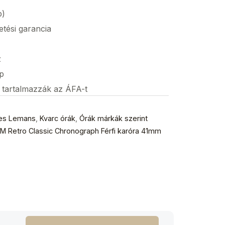
p)
etési garancia
z
p
s tartalmazzák az ÁFA-t
es Lemans
,
Kvarc órák
,
Órák márkák szerint
 Retro Classic Chronograph Férfi karóra 41mm