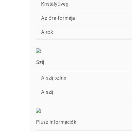
Kristályüveg
Az óra formája
A tok
Szíj
A szíj színe
A szíj
Plusz információk