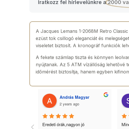
Iratkozz fel hírlevelünkre a
2000 va
A Jacques Lemans 1-2068M Retro Classic Ch
ezüst tok csillogó eleganciát és melegség
viseletet biztosít. A kronográf funkciók le
A fekete számlap tiszta és könnyen leolvas
nyújtanak. Az 5 ATM vízállóság lehetővé t
időmérést biztosítja, hanem egyben kifinomul
 Toth
András Magyar
2 years ago
agyok 
Eredeti órák,nagyon jó 
Minő