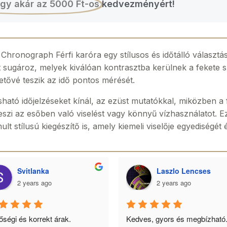
gy akár az 5000 Ft-os
kedvezményért!
ronograph Férfi karóra egy stílusos és időtálló választás
et sugároz, melyek kiválóan kontrasztba kerülnek a fekete
hetővé teszik az idő pontos mérését.
ható időjelzéseket kínál, az ezüst mutatókkal, miközben a 
eszi az esőben való viselést vagy könnyű vízhasználatot. 
t stílusú kiegészítő is, amely kiemeli viselője egyediségét é
Svitlanka
Laszlo Lencses
2 years ago
2 years ago
ségi és korrekt árak. 
Kedves, gyors és megbízható.