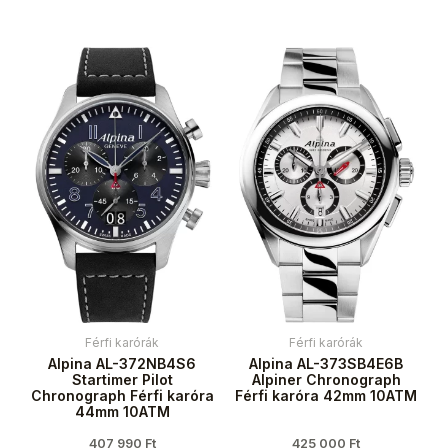
Férfi karórák
Férfi karórák
Alpina AL-372NB4S6
Alpina AL-373SB4E6B
Startimer Pilot
Alpiner Chronograph
Chronograph Férfi karóra
Férfi karóra 42mm 10ATM
44mm 10ATM
407 990
Ft
425 000
Ft