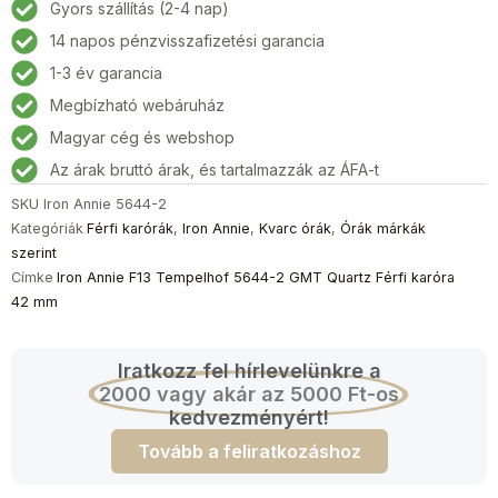
Gyors szállítás (2-4 nap)
14 napos pénzvisszafizetési garancia
1-3 év garancia
Megbízható webáruház
Magyar cég és webshop
Az árak bruttó árak, és tartalmazzák az ÁFA-t
SKU
Iron Annie 5644-2
Kategóriák
Férfi karórák
,
Iron Annie
,
Kvarc órák
,
Órák márkák
szerint
Címke
Iron Annie F13 Tempelhof 5644-2 GMT Quartz Férfi karóra
42 mm
Iratkozz fel hírlevelünkre a
2000 vagy akár az 5000 Ft-os
kedvezményért!
Tovább a feliratkozáshoz