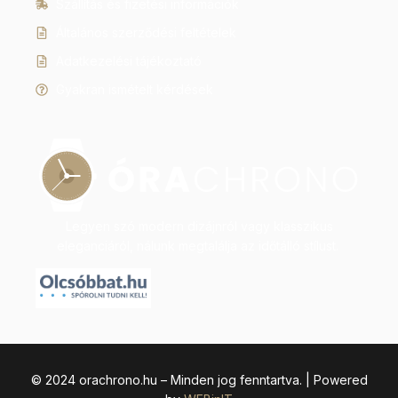
Szállítás és fizetési információk
Általános szerződési feltételek
Adatkezelési tájékoztató
Gyakran ismételt kérdések
Legyen szó modern dizájnról vagy klasszikus
eleganciáról, nálunk megtalálja az időtálló stílust.
© 2024 orachrono.hu – Minden jog fenntartva. | Powered