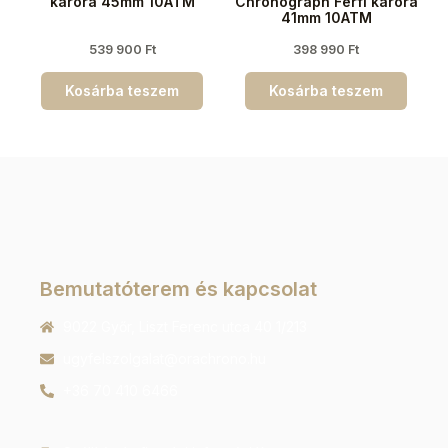
karóra 45mm 10ATM
Chronograph Férfi karóra
41mm 10ATM
539 900
Ft
398 990
Ft
Kosárba teszem
Kosárba teszem
Bemutatóterem és kapcsolat
9022 Győr, Liszt Ferenc utca 40 1/213
ugyfelszolgalat@orachrono.hu
+36 70 410 6466