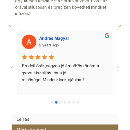
együttesen teszik ezt az órát vonzóvá. Ezzel az
órával stílusosan és precízen követheti mindkét
időzónát.
András Magyar
2 years ago
 
Eredeti órák,nagyon jó áron!Köszönöm a 
Min
gyors kiszálitást és a jó 
kös
minőséget.Mindenkinek ajánlom!
Leírás
Márkatörténet