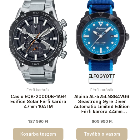
ELFOGYOTT
Férfi karórák
Férfi karórák
Casio EQB-2000DB-1AER
Alpina AL-525LNSB4VG6
Edifice Solar Férfi karóra
Seastrong Gyre Diver
47mm 10ATM
Automatic Limited Edition
Férfi karóra 44mm
30ATM
187 990
Ft
609 990
Ft
Kosárba teszem
Tovább olvasom