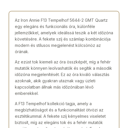
Az Iron Annie F13 Tempelhof 5644-2 GMT Quartz
egy elegáns és funkcionális óra, különféle
jellemzőkkel, amelyek ideálissá teszik a két időzóna
követésére. A fekete szíj és számlap kombinációja
modern és stílusos megjelenést kölcsönöz az
órának.
Az ezüst tok kiemeli az óra összképét, míg a fehér
mutatók könnyen leolvashatók és segítik a második
időzóna megjelenítését. Ez az óra kiváló választás
azoknak, akik gyakran utaznak vagy üzleti
kapcsolatban állnak más időzónában lévő
emberekkel.
A F13 Tempelhof kollekció tagja, amely a
megbízhatóságot és a funkcionalitást ötvözi az
esztétikummal. A fekete szíj kényelmes viseletet
biztosít, míg az elegáns tok és a fehér mutatók