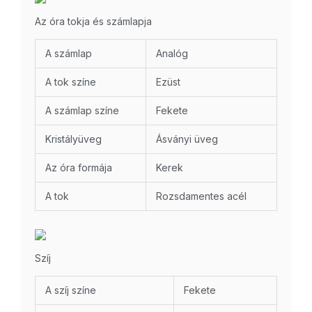
Az óra tokja és számlapja
A számlap
Analóg
A tok színe
Ezüst
A számlap színe
Fekete
Kristályüveg
Ásványi üveg
Az óra formája
Kerek
A tok
Rozsdamentes acél
Szíj
A szíj színe
Fekete