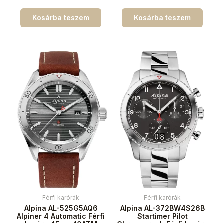
Kosárba teszem
Kosárba teszem
Férfi karórák
Férfi karórák
Alpina AL-525G5AQ6
Alpina AL-372BW4S26B
Alpiner 4 Automatic Férfi
Startimer Pilot