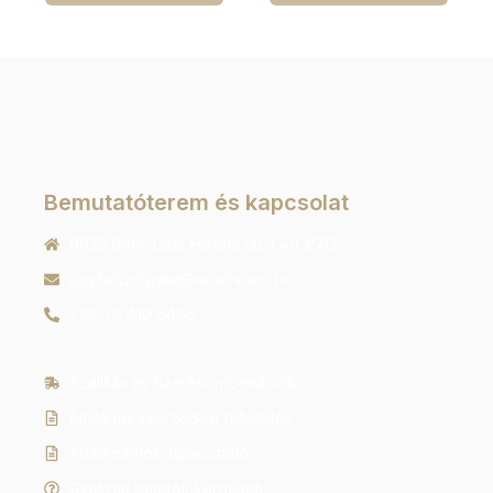
Bemutatóterem és kapcsolat
9022 Győr, Liszt Ferenc utca 40 1/213
ugyfelszolgalat@orachrono.hu
+36 70 410 6466
Szállítás és fizetési információk
Általános szerződési feltételek
Adatkezelési tájékoztató
Gyakran ismételt kérdések