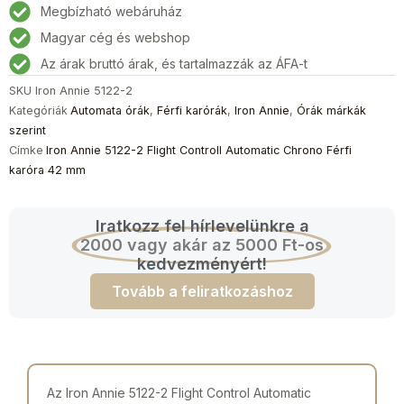
Megbízható webáruház
Férfi
Magyar cég és webshop
karóra
42
Az árak bruttó árak, és tartalmazzák az ÁFA-t
mm
SKU
Iron Annie 5122-2
mennyiség
Kategóriák
Automata órák
,
Férfi karórák
,
Iron Annie
,
Órák márkák
szerint
Címke
Iron Annie 5122-2 Flight Controll Automatic Chrono Férfi
karóra 42 mm
Iratkozz fel hírlevelünkre a
2000 vagy akár az 5000 Ft-os
kedvezményért!
Tovább a feliratkozáshoz
Az Iron Annie 5122-2 Flight Control Automatic