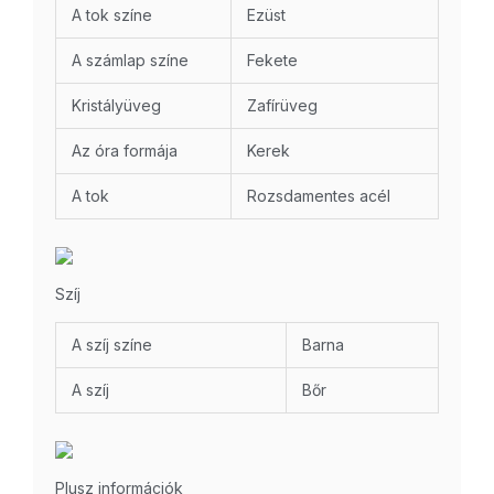
A tok színe
Ezüst
A számlap színe
Fekete
Kristályüveg
Zafírüveg
Az óra formája
Kerek
A tok
Rozsdamentes acél
Szíj
A szíj színe
Barna
A szíj
Bőr
Plusz információk