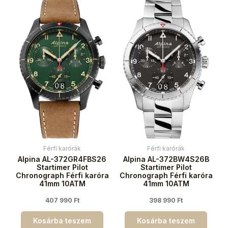
Férfi karórák
Férfi karórák
Alpina AL-372GR4FBS26
Alpina AL-372BW4S26B
Startimer Pilot
Startimer Pilot
Chronograph Férfi karóra
Chronograph Férfi karóra
41mm 10ATM
41mm 10ATM
407 990
Ft
398 990
Ft
Kosárba teszem
Kosárba teszem