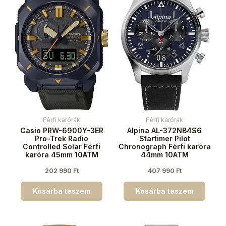
Férfi karórák
Férfi karórák
Casio PRW-6900Y-3ER
Alpina AL-372NB4S6
Pro-Trek Radio
Startimer Pilot
Controlled Solar Férfi
Chronograph Férfi karóra
karóra 45mm 10ATM
44mm 10ATM
202 990
Ft
407 990
Ft
Kosárba teszem
Kosárba teszem