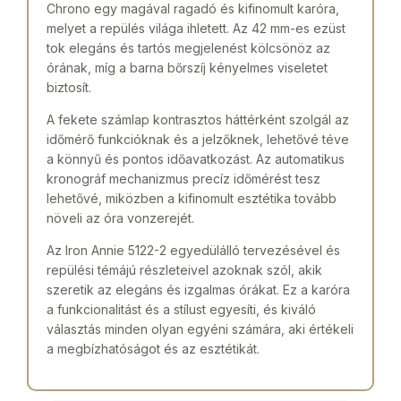
Chrono egy magával ragadó és kifinomult karóra,
melyet a repülés világa ihletett. Az 42 mm-es ezüst
tok elegáns és tartós megjelenést kölcsönöz az
órának, míg a barna bőrszíj kényelmes viseletet
biztosít.
A fekete számlap kontrasztos háttérként szolgál az
időmérő funkcióknak és a jelzőknek, lehetővé téve
a könnyű és pontos időavatkozást. Az automatikus
kronográf mechanizmus precíz időmérést tesz
lehetővé, miközben a kifinomult esztétika tovább
növeli az óra vonzerejét.
Az Iron Annie 5122-2 egyedülálló tervezésével és
repülési témájú részleteivel azoknak szól, akik
szeretik az elegáns és izgalmas órákat. Ez a karóra
a funkcionalitást és a stílust egyesíti, és kiváló
választás minden olyan egyéni számára, aki értékeli
a megbízhatóságot és az esztétikát.