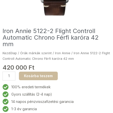
Iron Annie 5122-2 Flight Controll
Automatic Chrono Férfi karóra 42
mm
Kezdőlap
/
Órák márkák szerint
/
Iron Annie
/ Iron Annie 5122-2 Flight
Controll Automatic Chrono Férfi karóra 42 mm
420 000
Ft
Iron
Kosárba teszem
Annie
5122-
100% eredeti termékek
2
Gyors szállítás (2-4 nap)
Flight
14 napos pénzvisszafizetési garancia
Controll
Automatic
1-3 év garancia
Chrono