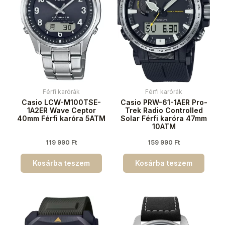
Férfi karórák
Férfi karórák
Casio LCW-M100TSE-
Casio PRW-61-1AER Pro-
1A2ER Wave Ceptor
Trek Radio Controlled
40mm Férfi karóra 5ATM
Solar Férfi karóra 47mm
10ATM
119 990
Ft
159 990
Ft
Kosárba teszem
Kosárba teszem