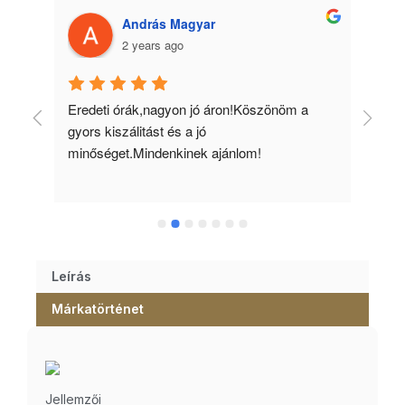
András Magyar
2 years ago
 
Eredeti órák,nagyon jó áron!Köszönöm a 
Min
gyors kiszálitást és a jó 
kös
minőséget.Mindenkinek ajánlom!
Leírás
Márkatörténet
Jellemzői