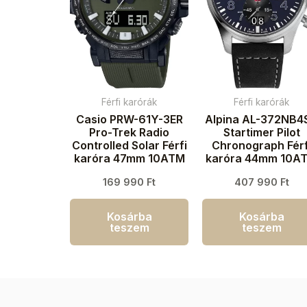
Férfi karórák
Férfi karórák
Casio PRW-61Y-3ER
Alpina AL-372NB4
Pro-Trek Radio
Startimer Pilot
Controlled Solar Férfi
Chronograph Férf
karóra 47mm 10ATM
karóra 44mm 10A
169 990
Ft
407 990
Ft
Kosárba
Kosárba
teszem
teszem