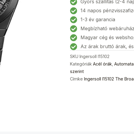
Gyors szállítás (2-4 na
Férfi
14 napos pénzvisszafiz
karóra
1-3 év garancia
43
Megbízható webáruhá
mm
5ATM
Magyar cég és websho
mennyiség
Az árak bruttó árak, é
SKU
Ingersoll I15102
Kategóriák
Acél órák
,
Automata
szerint
Címke
Ingersoll I15102 The Br