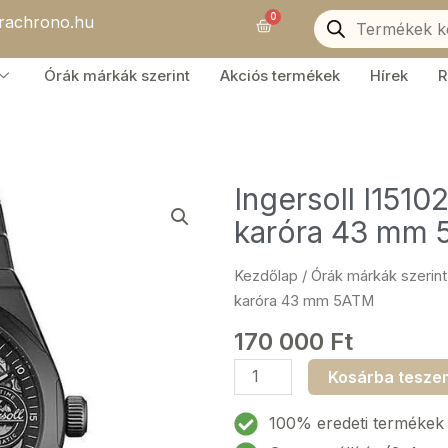
Products
0
orachrono.hu
search
Kosár
Órák márkák szerint
Akciós termékek
Hírek
R
Ingersoll I151
karóra 43 mm
Kezdőlap
/
Órák márkák szerint
karóra 43 mm 5ATM
170 000
Ft
Ingersoll
Kosárba tesze
I15102
The
100% eredeti termékek
Broadway