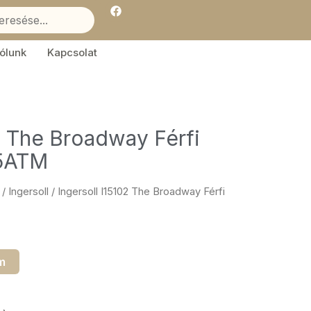
F
a
c
e
b
ólunk
Kapcsolat
o
o
k
02 The Broadway Férfi
 5ATM
/
Ingersoll
/ Ingersoll I15102 The Broadway Férfi
m