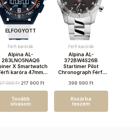
ELFOGYOTT
Férfi karórák
Férfi karórák
Alpina AL-
Alpina AL-
283LNO5NAQ6
372BW4S26B
piner X Smartwatch
Startimer Pilot
Férfi karóra 47mm
Chronograph Férfi
10ATM
karóra 41mm 10ATM
27 900
Ft
217 900
Ft
398 990
Ft
Tovább
Kosárba
olvasom
teszem