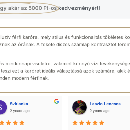
gy akár az 5000 Ft-os
kedvezményért!
zív férfi karóra, mely stílus és funkcionalitás tökéletes ko
znek az órának. A fekete díszes számlap kontrasztot terem
ás mindennapi viseletre, valamint könnyű vízi tevékenység
 teszi ezt a karórát ideális választássá azok számára, akik 
inden modern férfinak.
Svitlanka
Laszlo Lencses
2 years ago
2 years ago