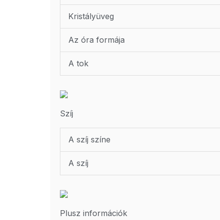
Kristályüveg
Az óra formája
A tok
Szíj
A szíj színe
A szíj
Plusz információk