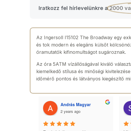
Iratkozz fel hírlevelünkre a
2000 va
Az Ingersoll I15102 The Broadway egy exklu
és tok modern és elegáns külsőt kölcsönö
óramutatók kifinomultságot sugároznak.
Az óra 5ATM vízállóságával kiváló választ
kiemelkedő stílusa és minőségi kivitelezése
időmérő pontos és látványos kiegészítő m
 Toth
András Magyar
2 years ago