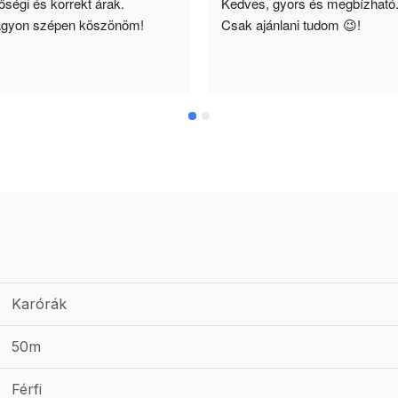
ségi és korrekt árak. 
Kedves, gyors és megbízható.
gyon szépen köszönöm!
Csak ajánlani tudom 😉!
Karórák
50m
Férfi