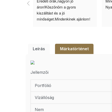
agyok 
Eredeti órák,nagyon jó 
Minő
llítás, nagy 
áron!Köszönöm a gyors 
Nya
ató minőség. 5 
kiszálitást és a jó 
lésem.
minőséget.Mindenkinek ajánlom!
Leírás
Márkatörténet
Jellemzői
Portfólió
Vízállóság
Nem