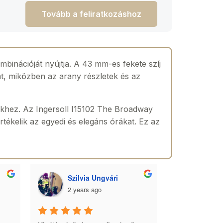
Tovább a feliratkozáshoz
mbinációját nyújtja. A 43 mm-es fekete szíj
t, miközben az arany részletek és az
ekhez. Az Ingersoll I15102 The Broadway
értékelik az egyedi és elegáns órákat. Ez az
Szilvia Ungvári
Lórá
2 years ago
2 yea