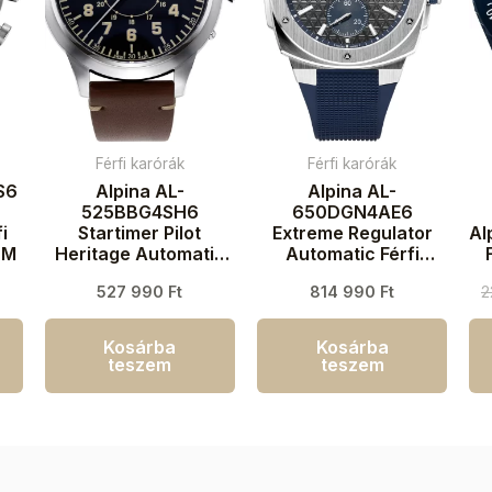
Férfi karórák
Férfi karórák
S6
Alpina AL-
Alpina AL-
525BBG4SH6
650DGN4AE6
i
Startimer Pilot
Extreme Regulator
Al
TM
Heritage Automatic
Automatic Férfi
Férfi karóra 44mm
karóra 41mm 20ATM
527 990
Ft
814 990
Ft
2
3ATM
Kosárba
Kosárba
teszem
teszem