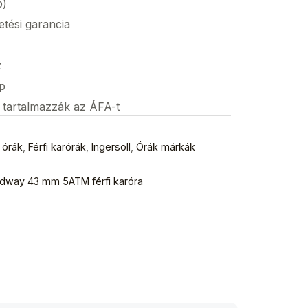
p)
etési garancia
z
p
s tartalmazzák az ÁFA-t
 órák
,
Férfi karórák
,
Ingersoll
,
Órák márkák
oadway 43 mm 5ATM férfi karóra