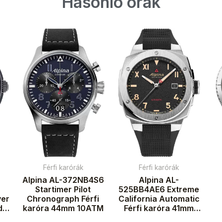
Hasonló órák
Férfi karórák
Férfi karórák
Alpina AL-372NB4S6
Alpina AL-
Startimer Pilot
525BB4AE6 Extreme
ver
Chronograph Férfi
California Automatic
d
karóra 44mm 10ATM
Férfi karóra 41mm
ra
20ATM
k