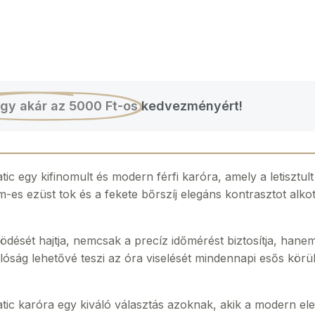
gy akár az 5000 Ft-os
kedvezményért!
ic egy kifinomult és modern férfi karóra, amely a letisztu
es ezüst tok és a fekete bőrszíj elegáns kontrasztot alkot,
dését hajtja, nemcsak a precíz időmérést biztosítja, hanem
lóság lehetővé teszi az óra viselését mindennapi esős körü
ic karóra egy kiváló választás azoknak, akik a modern eleg