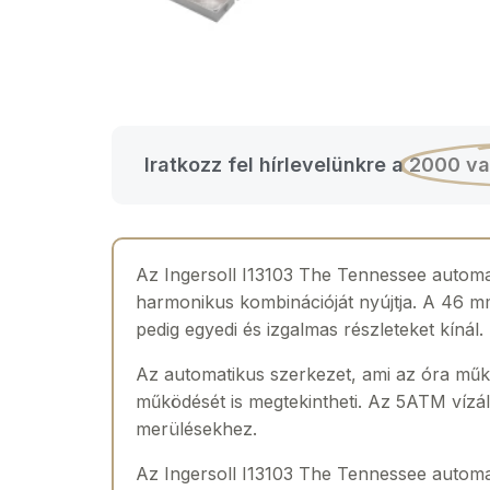
Iratkozz fel hírlevelünkre a
2000 va
Az Ingersoll I13103 The Tennessee automat
harmonikus kombinációját nyújtja. A 46 mm-
pedig egyedi és izgalmas részleteket kínál.
Az automatikus szerkezet, ami az óra műkö
működését is megtekintheti. Az 5ATM vízál
merülésekhez.
Az Ingersoll I13103 The Tennessee automat