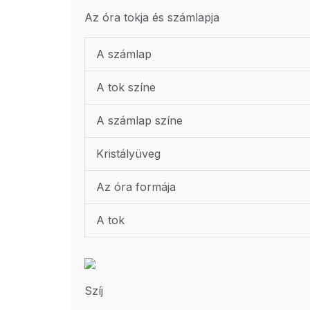
Az óra tokja és számlapja
A számlap
A tok színe
A számlap színe
Kristályüveg
Az óra formája
A tok
Szíj