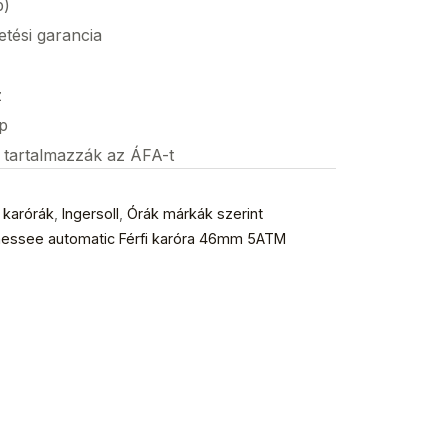
p)
etési garancia
z
p
s tartalmazzák az ÁFA-t
i karórák
,
Ingersoll
,
Órák márkák szerint
nnessee automatic Férfi karóra 46mm 5ATM