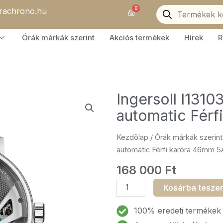
Products
0
orachrono.hu
search
Kosár
Órák márkák szerint
Akciós termékek
Hírek
R
Ingersoll I131
automatic Fér
Kezdőlap
/
Órák márkák szerint
automatic Férfi karóra 46mm 
168 000
Ft
Ingersoll
Kosárba tesze
I13103
The
100% eredeti termékek
Tennessee