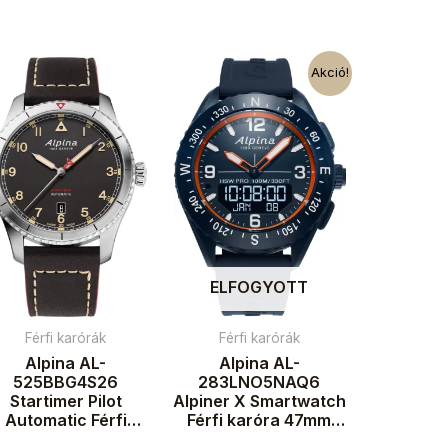
Akció!
ELFOGYOTT
Férfi karórák
Férfi karórák
Alpina AL-
Alpina AL-
525BBG4S26
283LNO5NAQ6
Startimer Pilot
Alpiner X Smartwatch
Automatic Férfi
Férfi karóra 47mm
aróra 41mm 10ATM
10ATM