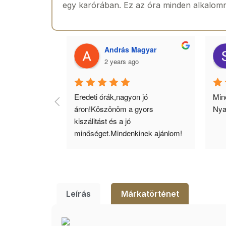
egy karórában. Ez az óra minden alkalomra t
 Toth
András Magyar
2 years ago
agyok 
Eredeti órák,nagyon jó 
Minő
llítás, nagy 
áron!Köszönöm a gyors 
Nya
ató minőség. 5 
kiszálitást és a jó 
lésem.
minőséget.Mindenkinek ajánlom!
Leírás
Márkatörténet