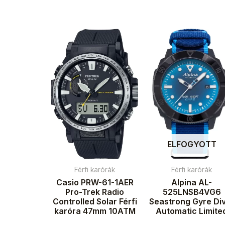
ELFOGYOTT
Férfi karórák
Férfi karórák
Casio PRW-61-1AER
Alpina AL-
Pro-Trek Radio
525LNSB4VG6
Controlled Solar Férfi
Seastrong Gyre Di
karóra 47mm 10ATM
Automatic Limite
Edition Férfi karó