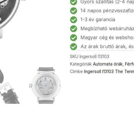
Gyors szállítás (2-4 na
automatic
14 napos pénzvisszafiz
Férfi
1-3 év garancia
karóra
Megbízható webáruhá
46mm
5ATM
Magyar cég és websho
mennyiség
Az árak bruttó árak, é
SKU
Ingersoll I13103
Kategóriák
Automata órák
,
Férf
Címke
Ingersoll I13103 The Te