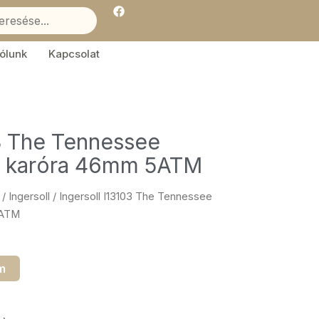
F
a
c
e
b
ólunk
Kapcsolat
o
o
k
03 The Tennessee
fi karóra 46mm 5ATM
/
Ingersoll
/ Ingersoll I13103 The Tennessee
5ATM
m