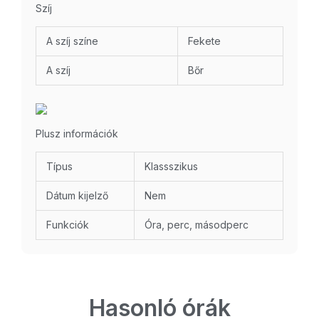
Szíj
A szíj színe
Fekete
A szíj
Bőr
Plusz információk
Típus
Klassszikus
Dátum kijelző
Nem
Funkciók
Óra, perc, másodperc
Hasonló órák