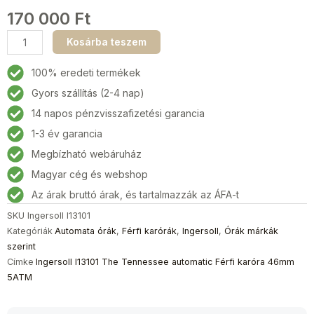
170 000
Ft
Ingersoll
Kosárba teszem
I13101
The
100% eredeti termékek
Tennessee
Gyors szállítás (2-4 nap)
automatic
14 napos pénzvisszafizetési garancia
Férfi
karóra
1-3 év garancia
46mm
Megbízható webáruház
5ATM
Magyar cég és webshop
mennyiség
Az árak bruttó árak, és tartalmazzák az ÁFA-t
SKU
Ingersoll I13101
Kategóriák
Automata órák
,
Férfi karórák
,
Ingersoll
,
Órák márkák
szerint
Címke
Ingersoll I13101 The Tennessee automatic Férfi karóra 46mm
5ATM