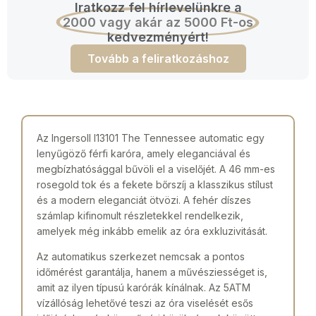
Iratkozz fel hírlevelünkre a
2000 vagy akár az 5000 Ft-os
kedvezményért!
Tovább a feliratkozáshoz
Az Ingersoll I13101 The Tennessee automatic egy
lenyűgöző férfi karóra, amely eleganciával és
megbízhatósággal bűvöli el a viselőjét. A 46 mm-es
rosegold tok és a fekete bőrszíj a klasszikus stílust
és a modern eleganciát ötvözi. A fehér díszes
számlap kifinomult részletekkel rendelkezik,
amelyek még inkább emelik az óra exkluzivitását.
Az automatikus szerkezet nemcsak a pontos
időmérést garantálja, hanem a művésziességet is,
amit az ilyen típusú karórák kínálnak. Az 5ATM
vízállóság lehetővé teszi az óra viselését esős