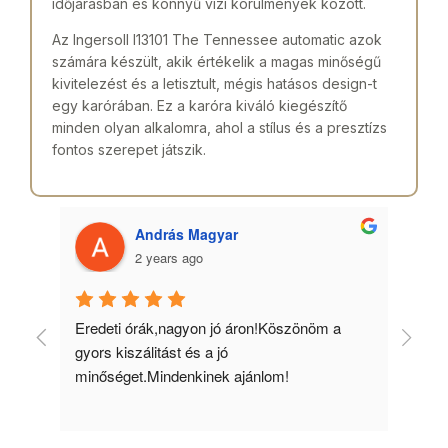
időjárásban és könnyű vízi körülmények között.
Az Ingersoll I13101 The Tennessee automatic azok
számára készült, akik értékelik a magas minőségű
kivitelezést és a letisztult, mégis hatásos design-t
egy karórában. Ez a karóra kiváló kiegészítő
minden olyan alkalomra, ahol a stílus és a presztízs
fontos szerepet játszik.
András Magyar
2 years ago
 
Eredeti órák,nagyon jó áron!Köszönöm a 
Min
gyors kiszálitást és a jó 
kös
minőséget.Mindenkinek ajánlom!