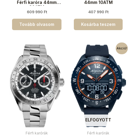
Férfi karóra 44mm
44mm 10ATM
30ATM
609 990
Ft
407 990
Ft
Tovább olvasom
Kosárba teszem
Akció!
ELFOGYOTT
Férfi karórák
Férfi karórák