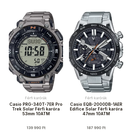
Férfi karórák
Férfi karórák
Casio PRG-340T-7ER Pro
Casio EQB-2000DB-1AER
Trek Solar Férfi karóra
Edifice Solar Férfi karóra
53mm 10ATM
47mm 10ATM
139 990
Ft
187 990
Ft