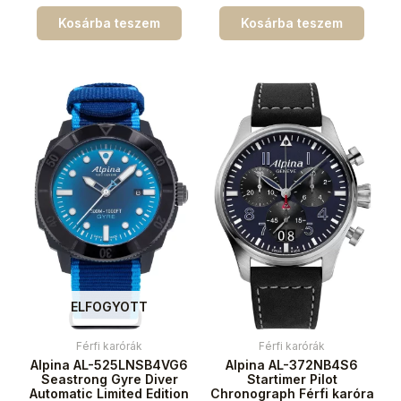
Kosárba teszem
Kosárba teszem
ELFOGYOTT
Férfi karórák
Férfi karórák
Alpina AL-525LNSB4VG6
Alpina AL-372NB4S6
Seastrong Gyre Diver
Startimer Pilot
Automatic Limited Edition
Chronograph Férfi karóra