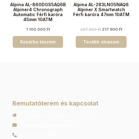
Alpina AL-860DGS5AQ6B
Alpina AL-283LNO5NAQ6
Alpiner4 Chronograph
Alpiner X Smartwatch
Automatic Férfi karóra
Férfi karóra 47mm 10ATM
45mm 10ATM
1 100 000
Ft
227 900
Ft
217 900
Ft
Kosárba teszem
Tovább olvasom
Bemutatóterem és kapcsolat
9022 Győr, Liszt Ferenc utca 40 1/213
ugyfelszolgalat@orachrono.hu
+36 70 410 6466