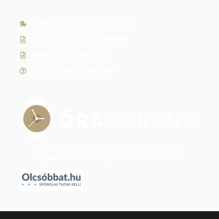
Szállítás és fizetési információk
Általános szerződési feltételek
Adatkezelési tájékoztató
Gyakran ismételt kérdések
Legyen szó modern dizájnról vagy klasszikus
eleganciáról, nálunk megtalálja az időtálló stílust.