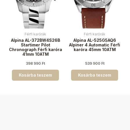
Férfi karórák
Férfi karórák
Alpina AL-372BW4S26B
Alpina AL-525G5AQ6
Startimer Pilot
Alpiner 4 Automatic Férfi
Chronograph Férfi karóra
karóra 45mm 10ATM
41mm 10ATM
398 990
Ft
539 900
Ft
Kosárba teszem
Kosárba teszem