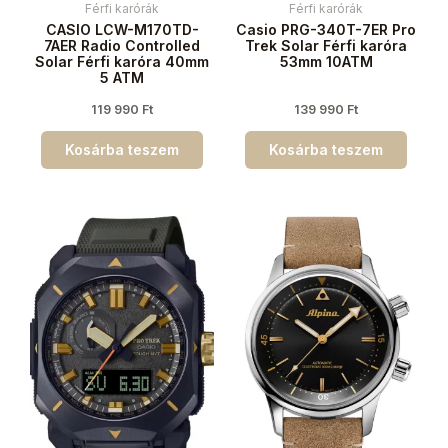
Férfi karórák
Férfi karórák
CASIO LCW-M170TD-
Casio PRG-340T-7ER Pro
7AER Radio Controlled
Trek Solar Férfi karóra
Solar Férfi karóra 40mm
53mm 10ATM
5 ATM
119 990
Ft
139 990
Ft
Kosárba teszem
Kosárba teszem