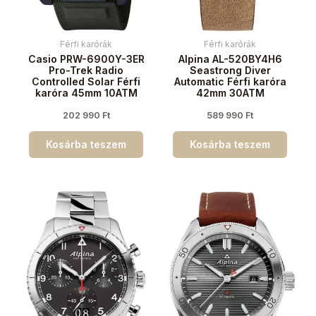
Férfi karórák
Férfi karórák
Casio PRW-6900Y-3ER
Alpina AL-520BY4H6
Pro-Trek Radio
Seastrong Diver
Controlled Solar Férfi
Automatic Férfi karóra
karóra 45mm 10ATM
42mm 30ATM
202 990
Ft
589 990
Ft
Kosárba teszem
Kosárba teszem