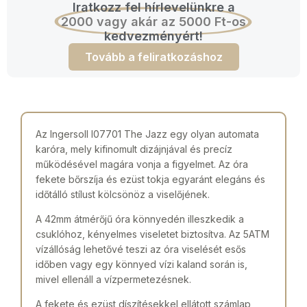
Iratkozz fel hírlevelünkre a
2000 vagy akár az 5000 Ft-os
kedvezményért!
Tovább a feliratkozáshoz
Az Ingersoll I07701 The Jazz egy olyan automata
karóra, mely kifinomult dizájnjával és precíz
működésével magára vonja a figyelmet. Az óra
fekete bőrszíja és ezüst tokja egyaránt elegáns és
időtálló stílust kölcsönöz a viselőjének.
A 42mm átmérőjű óra könnyedén illeszkedik a
csuklóhoz, kényelmes viseletet biztosítva. Az 5ATM
vízállóság lehetővé teszi az óra viselését esős
időben vagy egy könnyed vízi kaland során is,
mivel ellenáll a vízpermetezésnek.
A fekete és ezüst díszítésekkel ellátott számlap