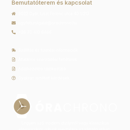
Bemutatóterem és kapcsolat
9022 Győr, Liszt Ferenc utca 40 1/213
ugyfelszolgalat@orachrono.hu
+36 70 410 6466
Szállítás és fizetési információk
Általános szerződési feltételek
Adatkezelési tájékoztató
Gyakran ismételt kérdések
Legyen szó modern dizájnról vagy klasszikus
eleganciáról, nálunk megtalálja az időtálló stílust.