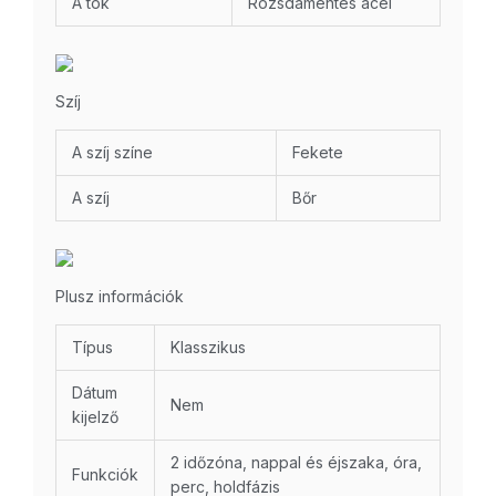
A tok
Rozsdamentes acél
Szíj
A szíj színe
Fekete
A szíj
Bőr
Plusz információk
Típus
Klasszikus
Dátum
Nem
kijelző
2 időzóna, nappal és éjszaka, óra,
Funkciók
perc, holdfázis