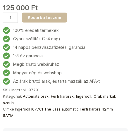
125 000
Ft
Ingersoll
Kosárba teszem
I07701
The
100% eredeti termékek
Jazz
Gyors szállítás (2-4 nap)
automatic
14 napos pénzvisszafizetési garancia
Férfi
karóra
1-3 év garancia
42mm
Megbízható webáruház
5ATM
Magyar cég és webshop
mennyiség
Az árak bruttó árak, és tartalmazzák az ÁFA-t
SKU
Ingersoll I07701
Kategóriák
Automata órák
,
Férfi karórák
,
Ingersoll
,
Órák márkák
szerint
Címke
Ingersoll I07701 The Jazz automatic Férfi karóra 42mm
5ATM