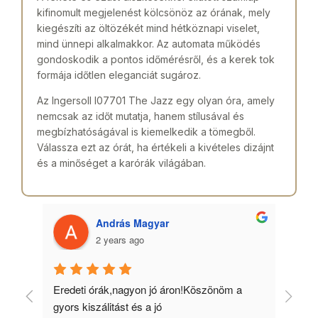
kifinomult megjelenést kölcsönöz az órának, mely
kiegészíti az öltözékét mind hétköznapi viselet,
mind ünnepi alkalmakkor. Az automata működés
gondoskodik a pontos időmérésről, és a kerek tok
formája időtlen eleganciát sugároz.
Az Ingersoll I07701 The Jazz egy olyan óra, amely
nemcsak az időt mutatja, hanem stílusával és
megbízhatóságával is kiemelkedik a tömegből.
Válassza ezt az órát, ha értékeli a kivételes dizájnt
és a minőséget a karórák világában.
András Magyar
2 years ago
 
Eredeti órák,nagyon jó áron!Köszönöm a 
Min
gyors kiszálitást és a jó 
kös