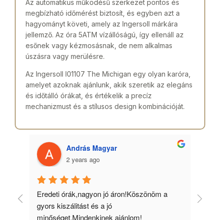
Az automatikus működésű szerkezet pontos és
megbízható időmérést biztosít, és egyben azt a
hagyományt követi, amely az Ingersoll márkára
jellemző. Az óra 5ATM vízállóságú, így ellenáll az
esőnek vagy kézmosásnak, de nem alkalmas
úszásra vagy merülésre.
Az Ingersoll I01107 The Michigan egy olyan karóra,
amelyet azoknak ajánlunk, akik szeretik az elegáns
és időtálló órákat, és értékelik a precíz
mechanizmust és a stílusos design kombinációját.
András Magyar
2 years ago
 
Eredeti órák,nagyon jó áron!Köszönöm a 
Min
gyors kiszálitást és a jó 
kös
minőséget.Mindenkinek ajánlom!