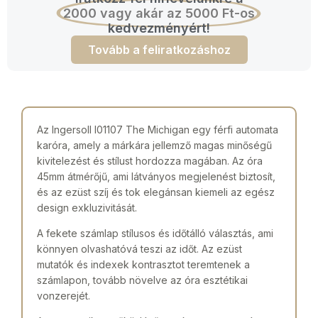
2000 vagy akár az 5000 Ft-os
kedvezményért!
Tovább a feliratkozáshoz
Az Ingersoll I01107 The Michigan egy férfi automata
karóra, amely a márkára jellemző magas minőségű
kivitelezést és stílust hordozza magában. Az óra
45mm átmérőjű, ami látványos megjelenést biztosít,
és az ezüst szíj és tok elegánsan kiemeli az egész
design exkluzivitását.
A fekete számlap stílusos és időtálló választás, ami
könnyen olvashatóvá teszi az időt. Az ezüst
mutatók és indexek kontrasztot teremtenek a
számlapon, tovább növelve az óra esztétikai
vonzerejét.