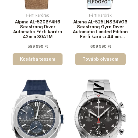
ELFOGYOTT
Férfi karórák
Férfi karórák
Alpina AL-520BY4H6
Alpina AL-525LNSB4VG6
Seastrong Diver
Seastrong Gyre Diver
Automatic Férfi karóra
Automatic Limited Edition
42mm 30ATM
Férfi karóra 44mm
30ATM
589 990
Ft
609 990
Ft
Kosárba teszem
Tovább olvasom