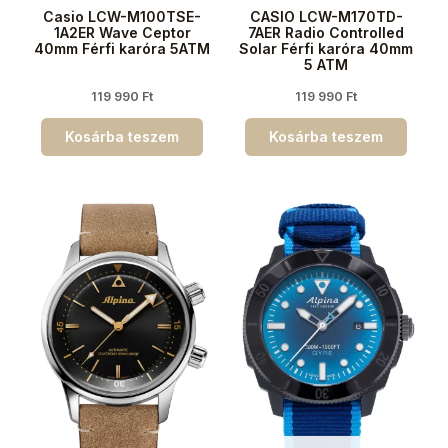
Casio LCW-M100TSE-
CASIO LCW-M170TD-
1A2ER Wave Ceptor
7AER Radio Controlled
40mm Férfi karóra 5ATM
Solar Férfi karóra 40mm
5 ATM
119 990
Ft
119 990
Ft
Kosárba teszem
Kosárba teszem