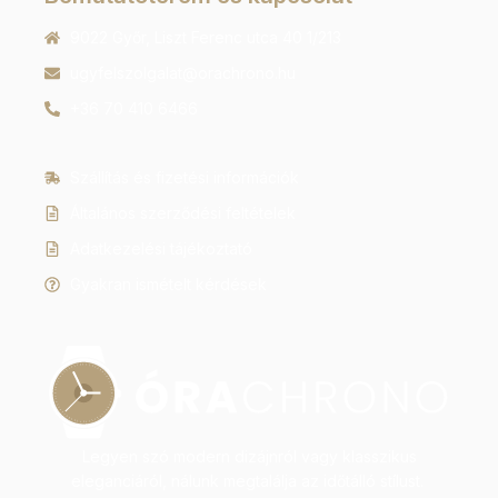
9022 Győr, Liszt Ferenc utca 40 1/213
ugyfelszolgalat@orachrono.hu
+36 70 410 6466
Szállítás és fizetési információk
Általános szerződési feltételek
Adatkezelési tájékoztató
Gyakran ismételt kérdések
Legyen szó modern dizájnról vagy klasszikus
eleganciáról, nálunk megtalálja az időtálló stílust.