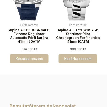
Férfi karórák
Férfi karórák
Alpina AL-650DGN4AE6
Alpina AL-372BW4S26B
Extreme Regulator
Startimer Pilot
Automatic Férfi karóra
Chronograph Férfi karóra
41mm 20ATM
41mm 10ATM
814 990
Ft
398 990
Ft
Kosárba teszem
Kosárba teszem
Bemutatóterem és kapcsolat