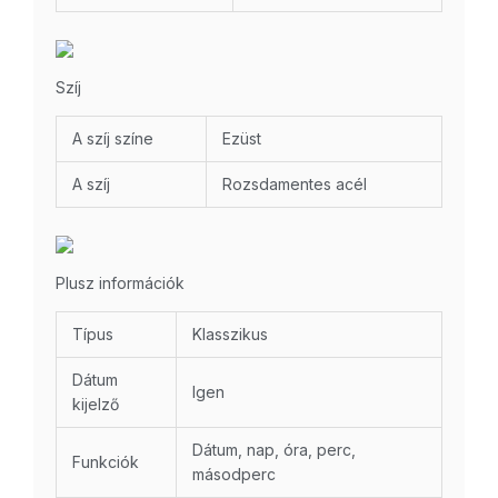
Szíj
A szíj színe
Ezüst
A szíj
Rozsdamentes acél
Plusz információk
Típus
Klasszikus
Dátum
Igen
kijelző
Dátum, nap, óra, perc,
Funkciók
másodperc