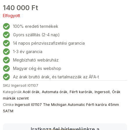
140 000
Ft
Elfogyott
100% eredeti termékek
Gyors szállítás (2-4 nap)
14 napos pénzvisszafizetési garancia
1-3 év garancia
Megbízható webáruház
Magyar cég és webshop
Az árak bruttó árak, és tartalmazzák az ÁFA-t
SKU
Ingersoll I01107
Kategóriák
Acél órák
,
Automata órák
,
Férfi karórák
,
Ingersoll
,
Órák
márkák szerint
Címke
Ingersoll I01107 The Michigan Automatic Férfi karóra 45mm
5ATM
Iratkozz fel hírlevelünkre a