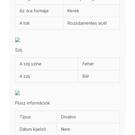
Az óra formája
Kerek
A tok
Rozsdamentes acél
Szíj
A szíj színe
Fehér
A szíj
Bőr
Plusz információk
Típus
Divatos
Dátum kijelző
Nem