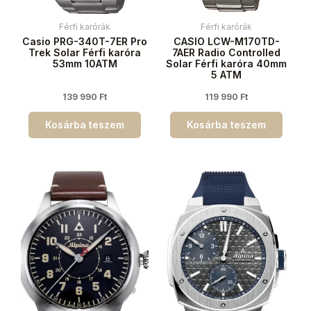
Férfi karórák
Férfi karórák
Casio PRG-340T-7ER Pro
CASIO LCW-M170TD-
Trek Solar Férfi karóra
7AER Radio Controlled
53mm 10ATM
Solar Férfi karóra 40mm
5 ATM
139 990
Ft
119 990
Ft
Kosárba teszem
Kosárba teszem