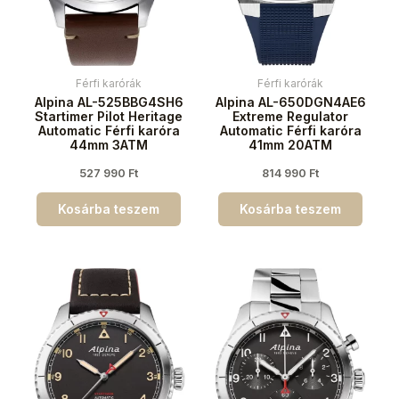
Férfi karórák
Férfi karórák
Alpina AL-525BBG4SH6
Alpina AL-650DGN4AE6
Startimer Pilot Heritage
Extreme Regulator
Automatic Férfi karóra
Automatic Férfi karóra
44mm 3ATM
41mm 20ATM
527 990
Ft
814 990
Ft
Kosárba teszem
Kosárba teszem