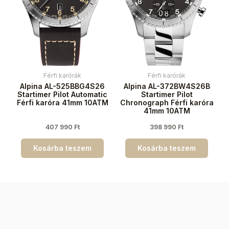
Férfi karórák
Férfi karórák
Alpina AL-525BBG4S26
Alpina AL-372BW4S26B
Startimer Pilot Automatic
Startimer Pilot
Férfi karóra 41mm 10ATM
Chronograph Férfi karóra
41mm 10ATM
407 990
Ft
398 990
Ft
Kosárba teszem
Kosárba teszem