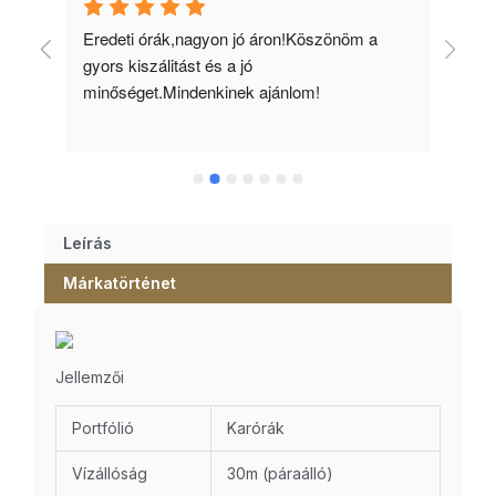
 
Eredeti órák,nagyon jó áron!Köszönöm a 
Min
gyors kiszálitást és a jó 
kös
minőséget.Mindenkinek ajánlom!
Leírás
Márkatörténet
Jellemzői
Portfólió
Karórák
Vízállóság
30m (páraálló)