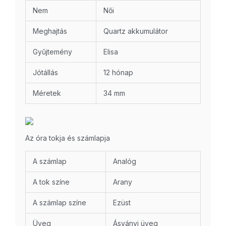
Nem
Női
Meghajtás
Quartz akkumulátor
Gyűjtemény
Elisa
Jótállás
12 hónap
Méretek
34 mm
Az óra tokja és számlapja
A számlap
Analóg
A tok színe
Arany
A számlap színe
Ezüst
Üveg
Ásványi üveg