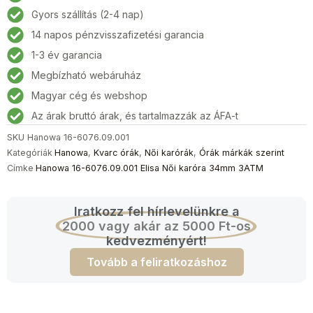
Elisa
Gyors szállítás (2-4 nap)
Női
14 napos pénzvisszafizetési garancia
karóra
34mm
1-3 év garancia
3ATM
Megbízható webáruház
mennyiség
Magyar cég és webshop
Az árak bruttó árak, és tartalmazzák az ÁFA-t
SKU
Hanowa 16-6076.09.001
Kategóriák
Hanowa
,
Kvarc órák
,
Női karórák
,
Órák márkák szerint
Címke
Hanowa 16-6076.09.001 Elisa Női karóra 34mm 3ATM
Iratkozz fel hírlevelünkre a
2000 vagy akár az 5000 Ft-os
kedvezményért!
Tovább a feliratkozáshoz