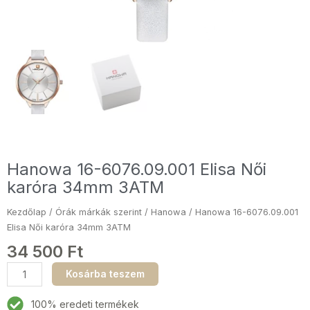
Hanowa 16-6076.09.001 Elisa Női
karóra 34mm 3ATM
Kezdőlap
/
Órák márkák szerint
/
Hanowa
/ Hanowa 16-6076.09.001
Elisa Női karóra 34mm 3ATM
34 500
Ft
Hanowa
Kosárba teszem
16-
6076.09.001
100% eredeti termékek