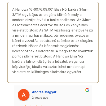
A Hanowa 16-6076.09.001 Elisa Női karóra 34mm
3ATM egy bájos és elegáns időmérő, mely a
modern dizájnt ötvözi a funkcionalitással. Az 34mm-
es rozsdamentes acél tok stílusos és kényelmes
viseletet biztosít. Az 3ATM vízállóság lehetővé teszi
a mindennapi használatot, bár érdemes óvatosan
bánni a vízzel.Az ezüstszínű számlap és az elegáns
részletek időtlen és kifinomult megjelenést
kölcsönöznek a karórának. A megbízható kvartztok
pontos időmérést biztosít. A Hanowa Elisa Női
karóra a kifinomultság és a letisztult elegancia
képviselője, ideális választás lehet mindennapi
viseletre és különleges alkalmakra egyaránt.
András Magyar
2 years ago