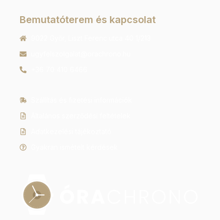
Bemutatóterem és kapcsolat
9022 Győr, Liszt Ferenc utca 40 1/213
ugyfelszolgalat@orachrono.hu
+36 70 410 6466
Szállítás és fizetési információk
Általános szerződési feltételek
Adatkezelési tájékoztató
Gyakran ismételt kérdések