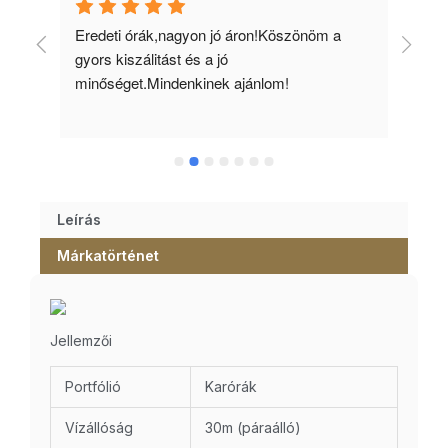
 
Eredeti órák,nagyon jó áron!Köszönöm a 
Min
gyors kiszálitást és a jó 
kös
minőséget.Mindenkinek ajánlom!
Leírás
Márkatörténet
Jellemzői
Portfólió
Karórák
Vízállóság
30m (páraálló)