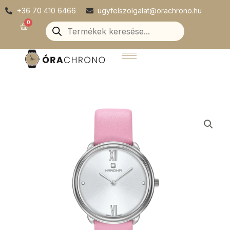
Skip
+36 70 410 6466
ugyfelszolgalat@orachrono.hu
to
Products
0
Kosár
search
content