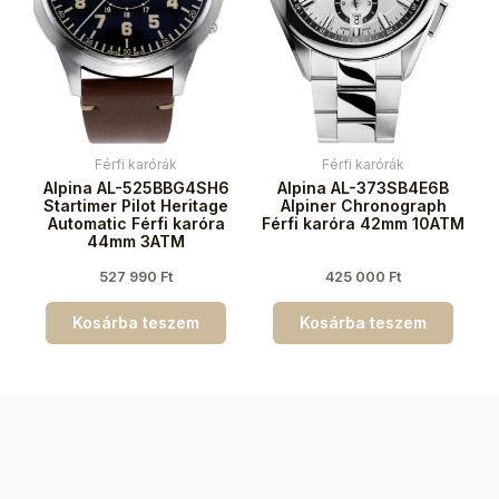
Férfi karórák
Férfi karórák
Alpina AL-525BBG4SH6
Alpina AL-373SB4E6B
Startimer Pilot Heritage
Alpiner Chronograph
Automatic Férfi karóra
Férfi karóra 42mm 10ATM
44mm 3ATM
527 990
Ft
425 000
Ft
Kosárba teszem
Kosárba teszem