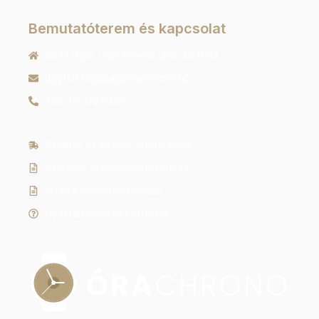
Bemutatóterem és kapcsolat
9022 Győr, Liszt Ferenc utca 40 1/213
ugyfelszolgalat@orachrono.hu
+36 70 410 6466
Szállítás és fizetési információk
Általános szerződési feltételek
Adatkezelési tájékoztató
Gyakran ismételt kérdések