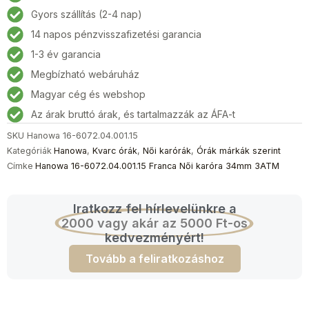
Franca
Gyors szállítás (2-4 nap)
Női
14 napos pénzvisszafizetési garancia
karóra
34mm
1-3 év garancia
3ATM
Megbízható webáruház
mennyiség
Magyar cég és webshop
Az árak bruttó árak, és tartalmazzák az ÁFA-t
SKU
Hanowa 16-6072.04.001.15
Kategóriák
Hanowa
,
Kvarc órák
,
Női karórák
,
Órák márkák szerint
Címke
Hanowa 16-6072.04.001.15 Franca Női karóra 34mm 3ATM
Iratkozz fel hírlevelünkre a
2000 vagy akár az 5000 Ft-os
kedvezményért!
Tovább a feliratkozáshoz