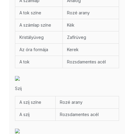
A számlap
Analóg
A tok színe
Rozé arany
A számlap színe
Kék
Kristályüveg
Zafírüveg
Az óra formája
Kerek
A tok
Rozsdamentes acél
Szíj
A szíj színe
Rozé arany
A szíj
Rozsdamentes acél