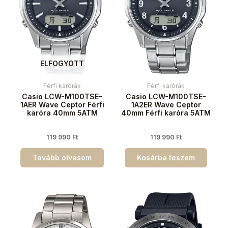
ELFOGYOTT
Férfi karórák
Férfi karórák
Casio LCW-M100TSE-
Casio LCW-M100TSE-
1AER Wave Ceptor Férfi
1A2ER Wave Ceptor
karóra 40mm 5ATM
40mm Férfi karóra 5ATM
119 990
Ft
119 990
Ft
Tovább olvasom
Kosárba teszem