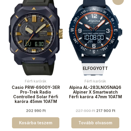
ELFOGYOTT
Férfi karórák
Férfi karórák
Casio PRW-6900Y-3ER
Alpina AL-283LNO5NAQ6
Pro-Trek Radio
Alpiner X Smartwatch
Controlled Solar Férfi
Férfi karóra 47mm 10ATM
karóra 45mm 10ATM
202 990
Ft
227 900
Ft
217 900
Ft
Kosárba teszem
Tovább olvasom