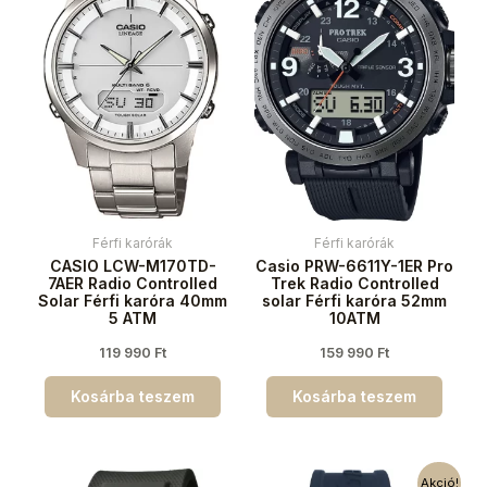
Férfi karórák
Férfi karórák
CASIO LCW-M170TD-
Casio PRW-6611Y-1ER Pro
7AER Radio Controlled
Trek Radio Controlled
Solar Férfi karóra 40mm
solar Férfi karóra 52mm
5 ATM
10ATM
119 990
Ft
159 990
Ft
Kosárba teszem
Kosárba teszem
Akció!