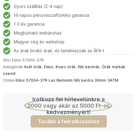
Les
Gyors szállítás (2-4 nap)
Bemonts
14 napos pénzvisszafizetési garancia
Női
karóra
1-3 év garancia
30mm
Megbízható webáruház
3ATM
Magyar cég és webshop
mennyiség
Az árak bruttó árak, és tartalmazzák az ÁFA-t
SKU
Edox 57004-37R
Kategóriák
Acél órák
,
Edox
,
Kvarc órák
,
Női karórák
,
Órák márkák
szerint
Címke
Edox 57004-37R Les Bemonts Női karóra 30mm 3ATM
Iratkozz fel hírlevelünkre a
2000 vagy akár az 5000 Ft-os
kedvezményért!
Tovább a feliratkozáshoz