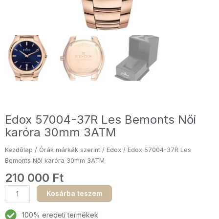
Edox 57004-37R Les Bemonts Női
karóra 30mm 3ATM
Kezdőlap
/
Órák márkák szerint
/
Edox
/ Edox 57004-37R Les
Bemonts Női karóra 30mm 3ATM
210 000
Ft
Edox
Kosárba teszem
57004-
37R
100% eredeti termékek