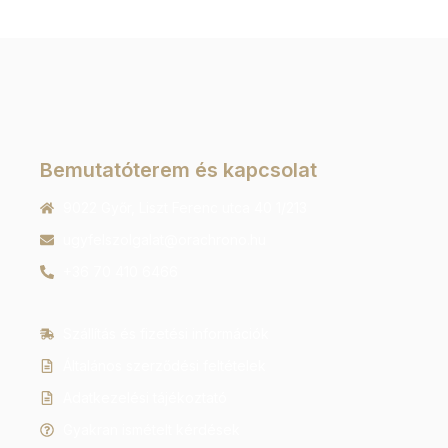
Bemutatóterem és kapcsolat
9022 Győr, Liszt Ferenc utca 40 1/213
ugyfelszolgalat@orachrono.hu
+36 70 410 6466
Szállítás és fizetési információk
Általános szerződési feltételek
Adatkezelési tájékoztató
Gyakran ismételt kérdések