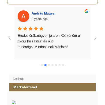
András Magyar
2 years ago
 
Eredeti órák,nagyon jó áron!Köszönöm a 
Min
gyors kiszálitást és a jó 
kös
minőséget.Mindenkinek ajánlom!
Leírás
Márkatörténet