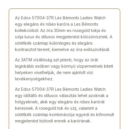
Az Edox 57004-37R Les Bémonts Ladies Watch
egy elegáns és nőies karóra a Les Bémonts
kollekcióból. Az óra 30mm-es rosegold tokja és
szíja luxus és stílusos megjelenést kölcsönöznek. A
sötétkék számlap különleges és elegáns
kontrasztot teremt, kiemelve az óra exkluzivitását.
Az 3ATM vízállóság azt jelenti, hogy az órát
leginkább esőben vagy könnyű vízpermetnek kitett
helyeken viselhetjük, de nem ajánlott vízi
tevékenységekhez.
Az Edox 57004-37R Les Bémonts Ladies Watch
egy időtálló és stílusos választás lehet azoknak a
hölgyeknek, akik egy elegáns és nőies karórát
keresnek. A rosegold tok és szíj, valamint a
sötétkék számlap kombinációja egyedi és kifinomult
megjelenést biztosít ennek a karórának.