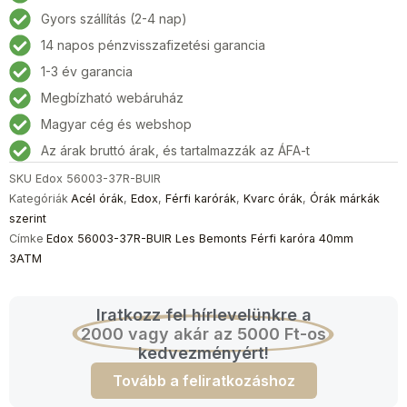
BUIR
Gyors szállítás (2-4 nap)
Les
14 napos pénzvisszafizetési garancia
Bemonts
Férfi
1-3 év garancia
karóra
Megbízható webáruház
40mm
Magyar cég és webshop
3ATM
mennyiség
Az árak bruttó árak, és tartalmazzák az ÁFA-t
SKU
Edox 56003-37R-BUIR
Kategóriák
Acél órák
,
Edox
,
Férfi karórák
,
Kvarc órák
,
Órák márkák
szerint
Címke
Edox 56003-37R-BUIR Les Bemonts Férfi karóra 40mm
3ATM
Iratkozz fel hírlevelünkre a
2000 vagy akár az 5000 Ft-os
kedvezményért!
Tovább a feliratkozáshoz