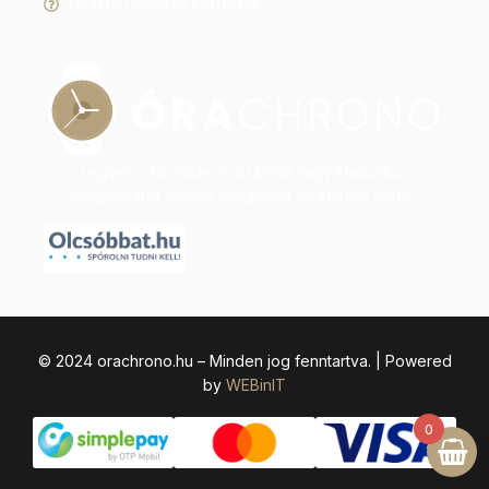
Gyakran ismételt kérdések
Legyen szó modern dizájnról vagy klasszikus
eleganciáról, nálunk megtalálja az időtálló stílust.
© 2024 orachrono.hu – Minden jog fenntartva. | Powered
by
WEBinIT
0