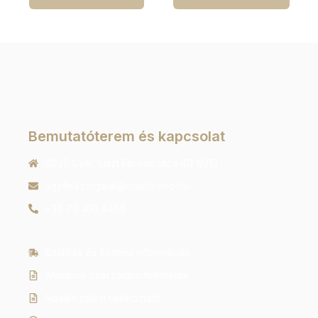
Bemutatóterem és kapcsolat
9022 Győr, Liszt Ferenc utca 40 1/213
ugyfelszolgalat@orachrono.hu
+36 70 410 6466
Szállítás és fizetési információk
Általános szerződési feltételek
Adatkezelési tájékoztató