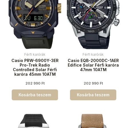
Férfi karórák
Férfi karórák
Casio PRW-6900Y-3ER
Casio EQB-2000DC-1AER
Pro-Trek Radio
Edifice Solar Férfi karóra
Controlled Solar Férfi
47mm 10ATM
karóra 45mm 10ATM
202 990
Ft
202 990
Ft
Kosárba teszem
Kosárba teszem