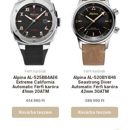
Férfi karórák
Férfi karórák
Alpina AL-525BB4AE6
Alpina AL-520BY4H6
Extreme California
Seastrong Diver
Automatic Férfi karóra
Automatic Férfi karóra
41mm 20ATM
42mm 30ATM
614 990
Ft
589 990
Ft
Kosárba teszem
Kosárba teszem