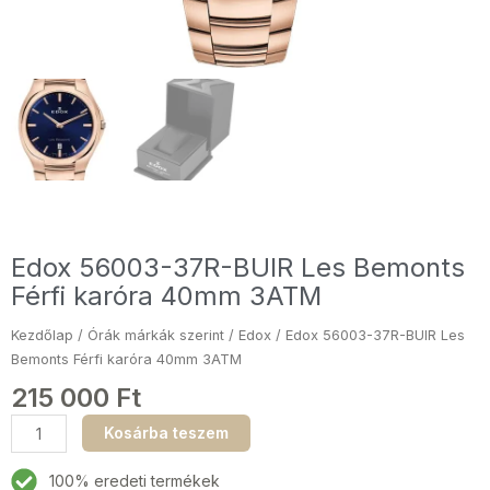
Edox 56003-37R-BUIR Les Bemonts
Férfi karóra 40mm 3ATM
Kezdőlap
/
Órák márkák szerint
/
Edox
/ Edox 56003-37R-BUIR Les
Bemonts Férfi karóra 40mm 3ATM
215 000
Ft
Edox
Kosárba teszem
56003-
37R-
100% eredeti termékek