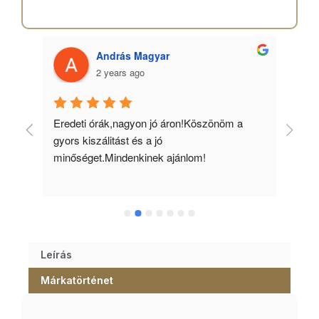
András Magyar
2 years ago
 
Eredeti órák,nagyon jó áron!Köszönöm a 
Min
gyors kiszálitást és a jó 
kös
minőséget.Mindenkinek ajánlom!
Leírás
Márkatörténet