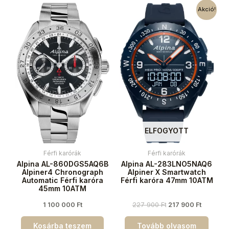
Akció!
ELFOGYOTT
Férfi karórák
Férfi karórák
Alpina AL-860DGS5AQ6B
Alpina AL-283LNO5NAQ6
Alpiner4 Chronograph
Alpiner X Smartwatch
Automatic Férfi karóra
Férfi karóra 47mm 10ATM
45mm 10ATM
1 100 000
Ft
227 900
Ft
217 900
Ft
Kosárba teszem
Tovább olvasom