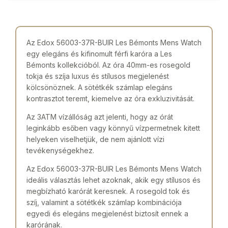
Az Edox 56003-37R-BUIR Les Bémonts Mens Watch
egy elegáns és kifinomult férfi karóra a Les
Bémonts kollekcióból. Az óra 40mm-es rosegold
tokja és szíja luxus és stílusos megjelenést
kölcsönöznek. A sötétkék számlap elegáns
kontrasztot teremt, kiemelve az óra exkluzivitását.
Az 3ATM vízállóság azt jelenti, hogy az órát
leginkább esőben vagy könnyű vízpermetnek kitett
helyeken viselhetjük, de nem ajánlott vízi
tevékenységekhez.
Az Edox 56003-37R-BUIR Les Bémonts Mens Watch
ideális választás lehet azoknak, akik egy stílusos és
megbízható karórát keresnek. A rosegold tok és
szíj, valamint a sötétkék számlap kombinációja
egyedi és elegáns megjelenést biztosít ennek a
karórának.