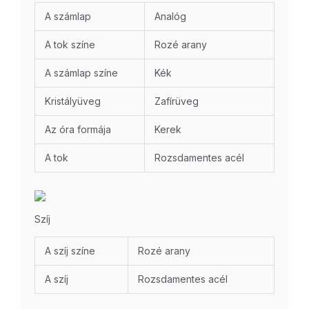
A számlap
Analóg
A tok színe
Rozé arany
A számlap színe
Kék
Kristályüveg
Zafírüveg
Az óra formája
Kerek
A tok
Rozsdamentes acél
Szíj
A szíj színe
Rozé arany
A szíj
Rozsdamentes acél