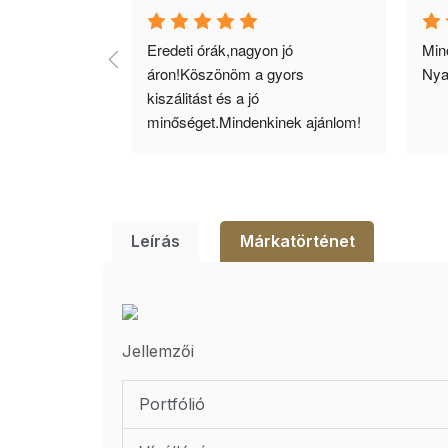
agyok 
Eredeti órák,nagyon jó 
Minő
llítás, nagy 
áron!Köszönöm a gyors 
Nya
ató minőség. 5 
kiszálitást és a jó 
lésem.
minőséget.Mindenkinek ajánlom!
Leírás
Márkatörténet
Jellemzői
Portfólió