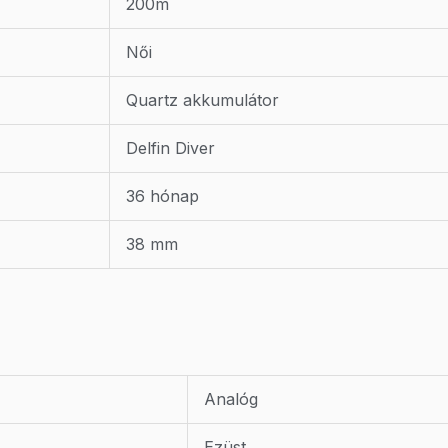
200m
Női
Quartz akkumulátor
Delfin Diver
36 hónap
38 mm
Analóg
Ezüst