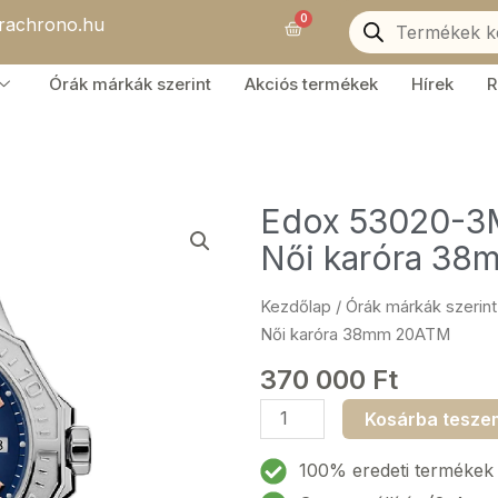
Products
0
orachrono.hu
search
Kosár
Órák márkák szerint
Akciós termékek
Hírek
R
Edox 53020-3M
Női karóra 3
Kezdőlap
/
Órák márkák szerint
Női karóra 38mm 20ATM
370 000
Ft
Edox
Kosárba tesze
53020-
3M-
100% eredeti termékek
BUDDR