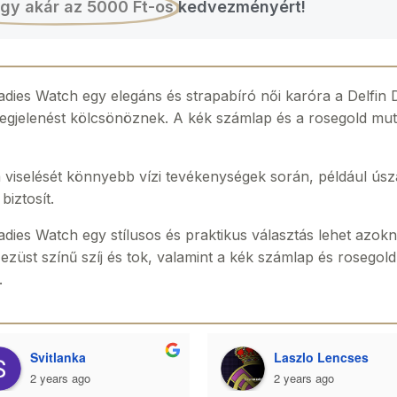
gy akár az 5000 Ft-os
kedvezményért!
es Watch egy elegáns és strapabíró női karóra a Delfin D
ló megjelenést kölcsönöznek. A kék számlap és a rosegold m
a viselését könnyebb vízi tevékenységek során, például ú
iztosít.
es Watch egy stílusos és praktikus választás lehet azokn
züst színű szíj és tok, valamint a kék számlap és rosegold
.
Svitlanka
Laszlo Lencses
2 years ago
2 years ago