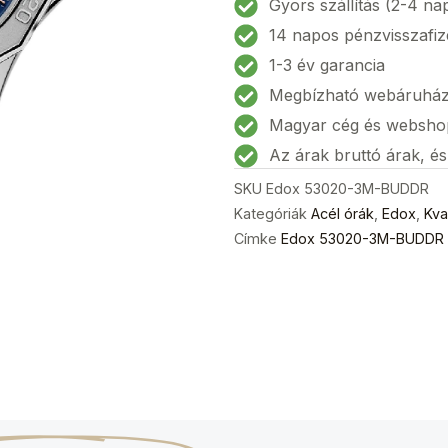
Gyors szállítás (2-4 na
Delfin
14 napos pénzvisszafiz
Diver
1-3 év garancia
Női
Megbízható webáruhá
karóra
38mm
Magyar cég és websho
20ATM
Az árak bruttó árak, é
mennyiség
SKU
Edox 53020-3M-BUDDR
Kategóriák
Acél órák
,
Edox
,
Kva
Címke
Edox 53020-3M-BUDDR D