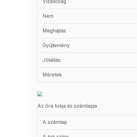
Vízállóság
Nem
Meghajtás
Gyűjtemény
Jótállás
Méretek
Az óra tokja és számlapja
A számlap
A tok színe