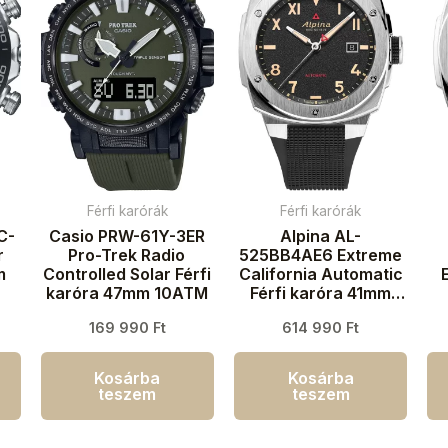
Férfi karórák
Férfi karórák
C-
Casio PRW-61Y-3ER
Alpina AL-
r
Pro-Trek Radio
525BB4AE6 Extreme
m
Controlled Solar Férfi
California Automatic
karóra 47mm 10ATM
Férfi karóra 41mm
20ATM
k
169 990
Ft
614 990
Ft
Kosárba
Kosárba
teszem
teszem