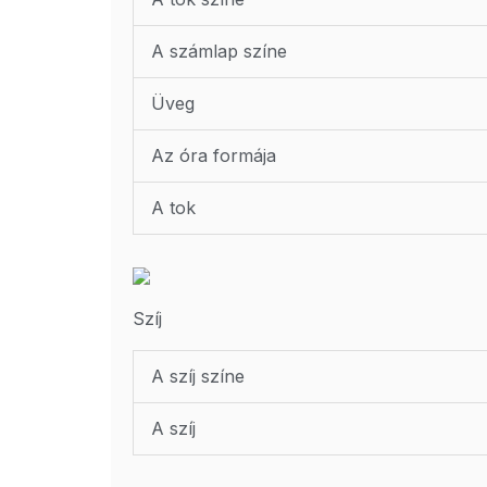
A számlap színe
Üveg
Az óra formája
A tok
Szíj
A szíj színe
A szíj