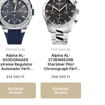
Férfi karórák
Férfi karórák
Alpina AL-
Alpina AL-
650DGN4AE6
372BW4S26B
Extreme Regulator
Startimer Pilot
Automatic Férfi
Chronograph Férfi
aróra 41mm 20ATM
karóra 41mm 10ATM
814 990
Ft
398 990
Ft
Kosárba
Kosárba
teszem
teszem