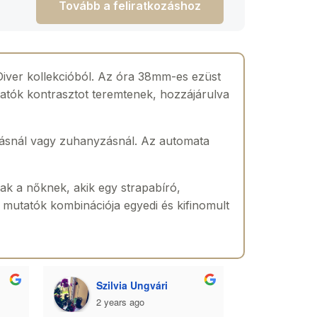
Tovább a feliratkozáshoz
iver kollekcióból. Az óra 38mm-es ezüst
utatók kontrasztot teremtenek, hozzájárulva
szásnál vagy zuhanyzásnál. Az automata
ak a nőknek, akik egy strapabíró,
 mutatók kombinációja egyedi és kifinomult
Szilvia Ungvári
Lórá
2 years ago
2 yea