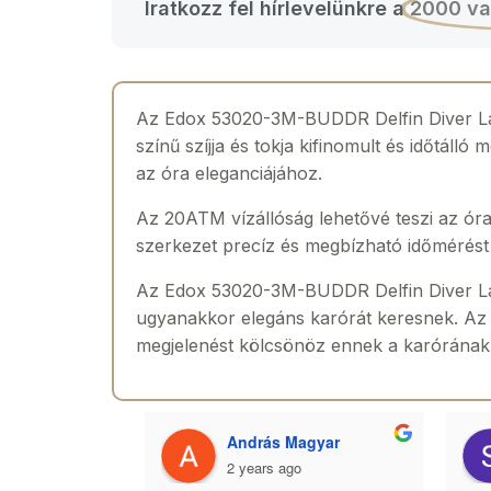
Iratkozz fel hírlevelünkre a
2000 va
Az Edox 53020-3M-BUDDR Delfin Diver Ladi
színű szíjja és tokja kifinomult és időtál
az óra eleganciájához.
Az 20ATM vízállóság lehetővé teszi az ór
szerkezet precíz és megbízható időmérést b
Az Edox 53020-3M-BUDDR Delfin Diver Ladi
ugyanakkor elegáns karórát keresnek. Az e
megjelenést kölcsönöz ennek a karórának
 Toth
András Magyar
2 years ago