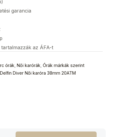
p)
etési garancia
z
p
s tartalmazzák az ÁFA-t
rc órák
,
Női karórák
,
Órák márkák szerint
elfin Diver Női karóra 38mm 20ATM