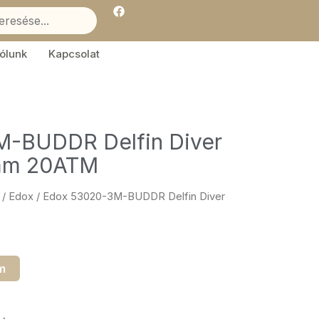
F
a
c
e
b
ólunk
Kapcsolat
o
o
k
-BUDDR Delfin Diver
8mm 20ATM
/
Edox
/ Edox 53020-3M-BUDDR Delfin Diver
m