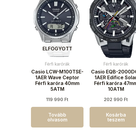
ELFOGYOTT
Férfi karórák
Férfi karórák
Casio LCW-M100TSE-
Casio EQB-2000D
1AER Wave Ceptor
1AER Edifice Sola
Férfi karóra 40mm
Férfi karóra 47m
5ATM
10ATM
119 990
Ft
202 990
Ft
Tovább
Kosárba
olvasom
teszem