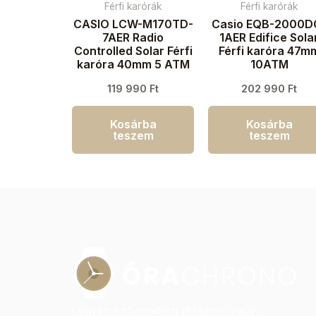
Férfi karórák
Férfi karórák
CASIO LCW-M170TD-
Casio EQB-2000D
7AER Radio
1AER Edifice Sola
Controlled Solar Férfi
Férfi karóra 47m
karóra 40mm 5 ATM
10ATM
119 990
Ft
202 990
Ft
Kosárba
Kosárba
teszem
teszem
Legyen szó modern dizájnról vagy