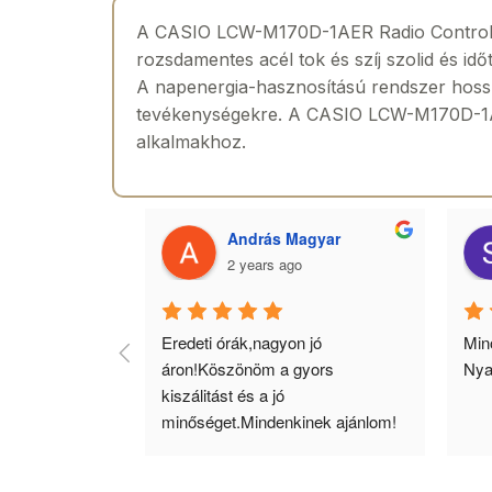
A CASIO LCW-M170D-1AER Radio Controlled 
rozsdamentes acél tok és szíj szolid és id
A napenergia-hasznosítású rendszer hosszú
tevékenységekre. A CASIO LCW-M170D-1AER 
alkalmakhoz.
 Toth
András Magyar
2 years ago
agyok 
Eredeti órák,nagyon jó 
Minő
llítás, nagy 
áron!Köszönöm a gyors 
Nya
ató minőség. 5 
kiszálitást és a jó 
lésem.
minőséget.Mindenkinek ajánlom!