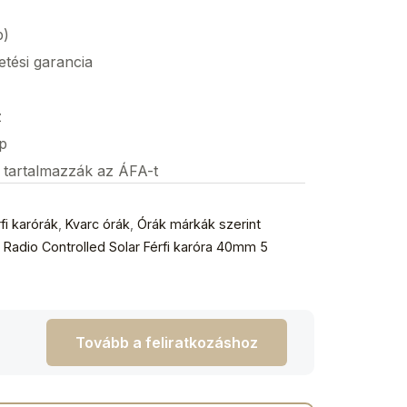
p)
etési garancia
z
p
s tartalmazzák az ÁFA-t
fi karórák
,
Kvarc órák
,
Órák márkák szerint
adio Controlled Solar Férfi karóra 40mm 5
Tovább a feliratkozáshoz