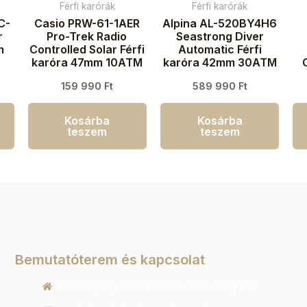
Férfi karórák
Férfi karórák
C-
Casio PRW-61-1AER
Alpina AL-520BY4H6
r
Pro-Trek Radio
Seastrong Diver
m
Controlled Solar Férfi
Automatic Férfi
karóra 47mm 10ATM
karóra 42mm 30ATM
k
159 990
Ft
589 990
Ft
Kosárba
Kosárba
teszem
teszem
Bemutatóterem és kapcsolat
9022 Győr, Liszt Ferenc utca 40 1/213