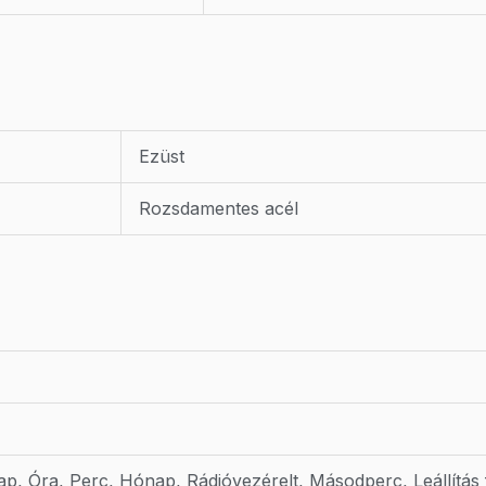
Ezüst
Rozsdamentes acél
p, Óra, Perc, Hónap, Rádióvezérelt, Másodperc, Leállítás f