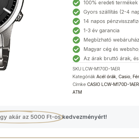
M170D-
100% eredeti termékek
1AER
Gyors szállítás (2-4 na
Radio
14 napos pénzvisszafiz
Controlled
1-3 év garancia
Solar
Megbízható webáruhá
Férfi
karóra
Magyar cég és websho
40mm
Az árak bruttó árak, é
5
SKU
LCW-M170D-1AER
ATM
Kategóriák
Acél órák
,
Casio
,
Fér
mennyiség
Címke
CASIO LCW-M170D-1AER R
ATM
gy akár az 5000 Ft-os
kedvezményért!