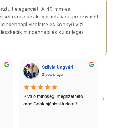
sztult eleganciát. A 40 mm-es
ssel rendelkezik, garantálva a pontos időt.
mindennapi viseletre és könnyű vízi
leszkedik mindennapi és különleges
Szilvia Ungvári
Lórá
2 years ago
2 yea
 
Kiváló minőség, megfizethető 
Az óra a férfia
áron.Csak ajánlani tudom !
ékszere, ebből 
óráimat mindig 
biztos helyről 
meg.Örülök, ho
ÓraChronó olda