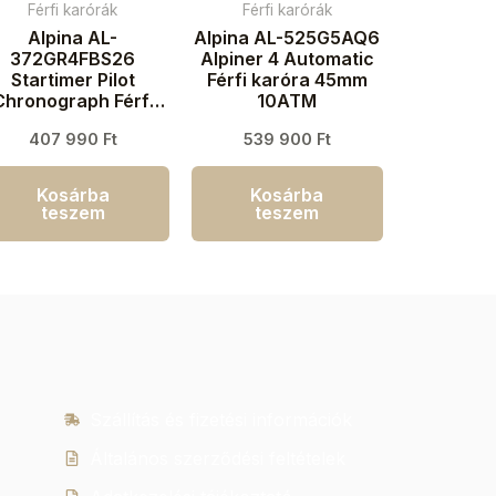
Férfi karórák
Férfi karórák
Alpina AL-
Alpina AL-525G5AQ6
372GR4FBS26
Alpiner 4 Automatic
Startimer Pilot
Férfi karóra 45mm
Chronograph Férfi
10ATM
aróra 41mm 10ATM
407 990
Ft
539 900
Ft
Kosárba
Kosárba
teszem
teszem
Szállítás és fizetési információk
Általános szerződési feltételek