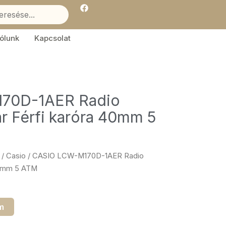
F
a
c
e
b
ólunk
Kapcsolat
o
o
k
70D-1AER Radio
ar Férfi karóra 40mm 5
/
Casio
/ CASIO LCW-M170D-1AER Radio
 40mm 5 ATM
m