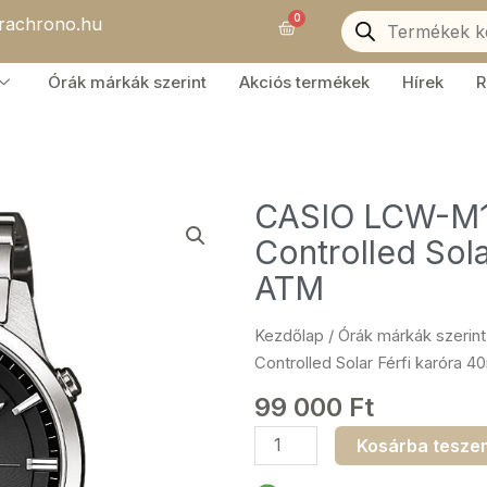
Products
0
orachrono.hu
search
Kosár
Órák márkák szerint
Akciós termékek
Hírek
R
CASIO LCW-M1
Controlled Sol
ATM
Kezdőlap
/
Órák márkák szerint
Controlled Solar Férfi karóra
99 000
Ft
CASIO
Kosárba tesze
LCW-