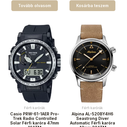
Tovább olvasom
Kosárba teszem
Férfi karórák
Férfi karórák
Casio PRW-61-1AER Pro-
Alpina AL-520BY4H6
Trek Radio Controlled
Seastrong Diver
Solar Férfi karóra 47mm
Automatic Férfi karóra