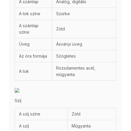
A számlap
Analóg, digitális
A tok színe
Szürke
A számlap
Zöld
színe
Üveg
Ásványi üveg
Az óra formája
Szögletes
Rozsdamentes acél,
A tok
műgyanta
Szíj
A szíj színe
Zöld
A szíj
Műgyanta