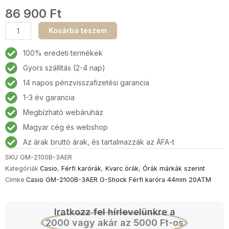
86 900
Ft
Casio
Kosárba teszem
GM-
2100B-
100% eredeti termékek
3AER
Gyors szállítás (2-4 nap)
G-
14 napos pénzvisszafizetési garancia
Shock
Férfi
1-3 év garancia
karóra
Megbízható webáruház
44mm
Magyar cég és webshop
20ATM
mennyiség
Az árak bruttó árak, és tartalmazzák az ÁFA-t
SKU
GM-2100B-3AER
Kategóriák
Casio
,
Férfi karórák
,
Kvarc órák
,
Órák márkák szerint
Címke
Casio GM-2100B-3AER G-Shock Férfi karóra 44mm 20ATM
Iratkozz fel hírlevelünkre a
2000 vagy akár az 5000 Ft-os