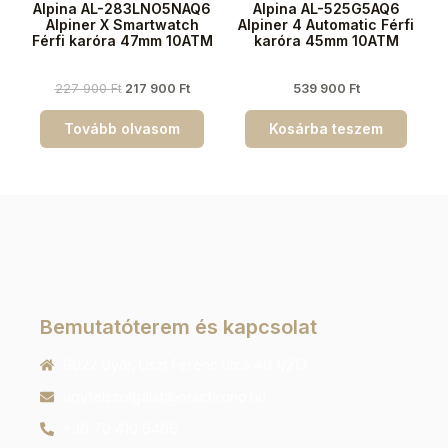
Alpina AL-283LNO5NAQ6
Alpina AL-525G5AQ6
Alpiner X Smartwatch
Alpiner 4 Automatic Férfi
Férfi karóra 47mm 10ATM
karóra 45mm 10ATM
227 900
Ft
217 900
Ft
539 900
Ft
Tovább olvasom
Kosárba teszem
Bemutatóterem és kapcsolat
9022 Győr, Liszt Ferenc utca 40 1/213
ugyfelszolgalat@orachrono.hu
+36 70 410 6466