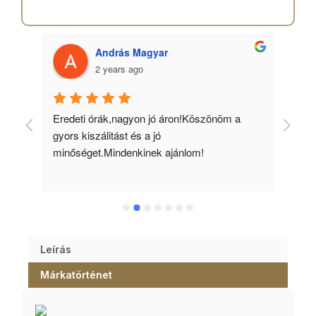
András Magyar
2 years ago
 
Eredeti órák,nagyon jó áron!Köszönöm a 
Min
gyors kiszálitást és a jó 
kös
minőséget.Mindenkinek ajánlom!
Leírás
Márkatörténet