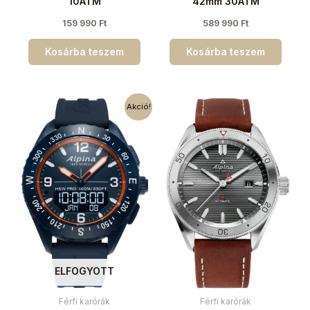
10ATM
42mm 30ATM
159 990
Ft
589 990
Ft
Kosárba teszem
Kosárba teszem
Akció!
ELFOGYOTT
Férfi karórák
Férfi karórák