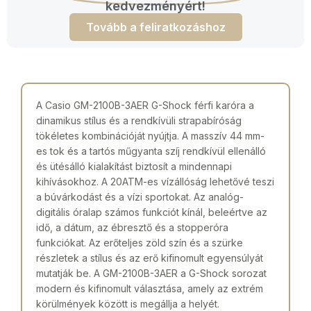
kedvezményért!
Tovább a feliratkozáshoz
A Casio GM-2100B-3AER G-Shock férfi karóra a
dinamikus stílus és a rendkívüli strapabíróság
tökéletes kombinációját nyújtja. A masszív 44 mm-
es tok és a tartós műgyanta szíj rendkívül ellenálló
és ütésálló kialakítást biztosít a mindennapi
kihívásokhoz. A 20ATM-es vízállóság lehetővé teszi
a búvárkodást és a vízi sportokat. Az analóg-
digitális óralap számos funkciót kínál, beleértve az
idő, a dátum, az ébresztő és a stopperóra
funkciókat. Az erőteljes zöld szín és a szürke
részletek a stílus és az erő kifinomult egyensúlyát
mutatják be. A GM-2100B-3AER a G-Shock sorozat
modern és kifinomult választása, amely az extrém
körülmények között is megállja a helyét.