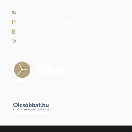
Szállítás és fizetési információk
Általános szerződési feltételek
Adatkezelési tájékoztató
Gyakran ismételt kérdések
Legyen szó modern dizájnról vagy klasszikus
eleganciáról, nálunk megtalálja az időtálló stílust.