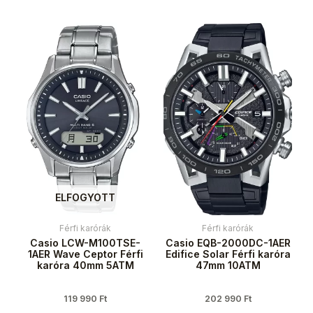
ELFOGYOTT
Férfi karórák
Férfi karórák
Casio LCW-M100TSE-
Casio EQB-2000DC-1AER
1AER Wave Ceptor Férfi
Edifice Solar Férfi karóra
karóra 40mm 5ATM
47mm 10ATM
119 990
Ft
202 990
Ft